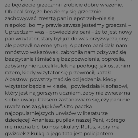
że będziecie grzecz¬ni i zrobicie dobre wrażenie.
Obiecaliśmy, że będziemy się grzecznie
zachowywać, zresztą pani niepotrzeb¬nie się
niepokoi, bo my prawie zawsze jesteśmy grzeczni. –
Uprzedzam was – powiedziała pani – że to jest nowy
pan wizytator, stary był już do was przyzwyczajony,
ale poszedł na emeryturę. A potem pani dała nam
mnóstwo wskazówek, zabroniła nam odzywać się
bez pytania i śmiać się bez pozwolenia, poprosiła,
żebyśmy nie rzucali kulek na podłogę, jak ostatnim
razem, kiedy wizytator się przewrócił, kazała
Alcestowi powstrzymać się od jedzenia, kiedy
wizytator będzie w klasie, i powiedziała Kleofasowi,
który jest najgorszym uczniem, żeby nie zwracał na
siebie uwagi. Czasem zastanawiam się, czy pani nie
uważa nas za głupków”. Oto paczka
najpopularniejszych urwisów w literaturze
dziecięcej! Ananiasz, pupilek naszej Pani, którego
nie można bić, bo nosi okulary. Rufus, który ma
gwizdek z kulką, a jego tata jest policjantem.