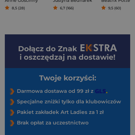
Anne Goscinny
Justyna Bednarek
Beatrix Potter
8,5 (28)
6,7 (166)
9,5 (60)
Dołącz do
Znak
i oszczędzaj na dostawie!
Twoje korzyści:
Darmowa dostawa od 99 zł z
Specjalne zniżki tylko dla klubowiczów
Pakiet zakładek Art Ladies za 1 zł
Brak opłat za uczestnictwo