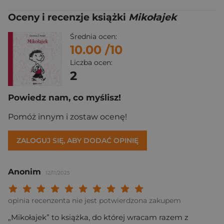
Oceny i recenzje książki
Mikołajek
Średnia ocen:
10.00
/10
Liczba ocen:
2
Powiedz nam, co myślisz!
Pomóż innym i zostaw ocenę!
ZALOGUJ SIĘ, ABY DODAĆ OPINIĘ
Anonim
12/11/2025
Twoja ocena: Beznadziejna 1/10"
Twoja ocena: Bardzo słaba 2/10"
Twoja ocena: Słaba 3/10"
Twoja ocena: Może być 4/10"
Twoja ocena: Przeciętna 5/10"
Twoja ocena: Dobra 6/10"
Twoja ocena: Bardzo dobra 7/10"
Twoja ocena: Rewelacyjna 8/10
Twoja ocena: Wybitna 9/10
Twoja ocena: Arcydzieło
opinia recenzenta nie jest potwierdzona zakupem
„Mikołajek” to książka, do której wracam razem z