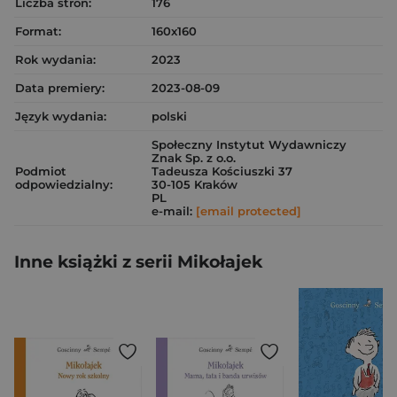
Liczba stron:
176
Format:
160x160
Rok wydania:
2023
Data premiery:
2023-08-09
Język wydania:
polski
Społeczny Instytut Wydawniczy
Znak Sp. z o.o.
Podmiot
Tadeusza Kościuszki 37
odpowiedzialny:
30-105 Kraków
PL
e-mail:
[email protected]
Inne książki z serii Mikołajek