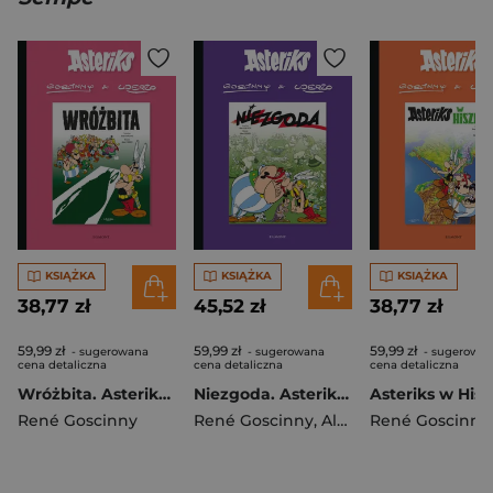
KSIĄŻKA
KSIĄŻKA
KSIĄŻKA
38,77 zł
45,52 zł
38,77 zł
59,99 zł
59,99 zł
59,99 zł
- sugerowana
- sugerowana
- sugerowa
cena detaliczna
cena detaliczna
cena detaliczna
Wróżbita. Asteriks. Tom 19
Niezgoda. Asteriks. Tom 15
René Goscinny
René Goscinny
,
Albert Uderzo
René Goscinny