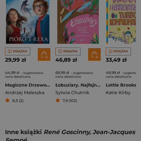
KSIĄŻKA
KSIĄŻKA
KSIĄŻKA
29,99 zł
46,89 zł
33,49 zł
44,99 zł
69,99 zł
49,99 zł
- sugerowana
- sugerowana
- sugerowa
cena detaliczna
cena detaliczna
cena detaliczna
Magiczne Drzewo. Pióro T-rexa (2024)
Łobuziary. Najfajniejsze bohaterki literackie
Andrzej Maleszka
Sylwia Chutnik
Katie Kirby
8,5 (2)
7,9 (102)
Inne książki
René Goscinny, Jean-Jacques
Sempé