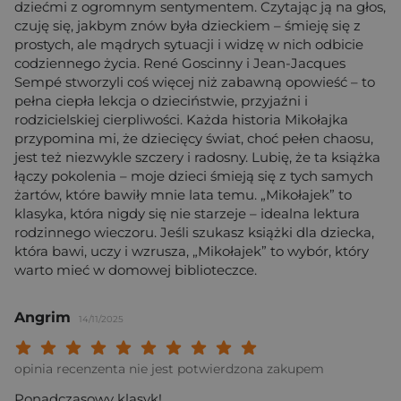
dziećmi z ogromnym sentymentem. Czytając ją na głos,
czuję się, jakbym znów była dzieckiem – śmieję się z
prostych, ale mądrych sytuacji i widzę w nich odbicie
codziennego życia. René Goscinny i Jean-Jacques
Sempé stworzyli coś więcej niż zabawną opowieść – to
pełna ciepła lekcja o dzieciństwie, przyjaźni i
rodzicielskiej cierpliwości. Każda historia Mikołajka
przypomina mi, że dziecięcy świat, choć pełen chaosu,
jest też niezwykle szczery i radosny. Lubię, że ta książka
łączy pokolenia – moje dzieci śmieją się z tych samych
żartów, które bawiły mnie lata temu. „Mikołajek” to
klasyka, która nigdy się nie starzeje – idealna lektura
rodzinnego wieczoru. Jeśli szukasz książki dla dziecka,
która bawi, uczy i wzrusza, „Mikołajek” to wybór, który
warto mieć w domowej biblioteczce.
Angrim
14/11/2025
Twoja ocena: Beznadziejna 1/10"
Twoja ocena: Bardzo słaba 2/10"
Twoja ocena: Słaba 3/10"
Twoja ocena: Może być 4/10"
Twoja ocena: Przeciętna 5/10"
Twoja ocena: Dobra 6/10"
Twoja ocena: Bardzo dobra 7/10"
Twoja ocena: Rewelacyjna 8/10
Twoja ocena: Wybitna 9/10
Twoja ocena: Arcydzieło
opinia recenzenta nie jest potwierdzona zakupem
Ponadczasowy klasyk!