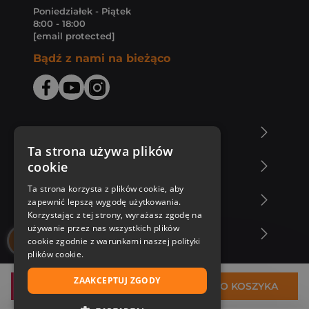
Poniedziałek - Piątek
8:00 - 18:00
[email protected]
Bądź z nami na bieżąco
O Księgarni Znak
Ta strona używa plików
cookie
Zakupy u nas
Ta strona korzysta z plików cookie, aby
Nasza oferta
zapewnić lepszą wygodę użytkowania.
Korzystając z tej strony, wyrażasz zgodę na
używanie przez nas wszystkich plików
Nasi autorzy
cookie zgodnie z warunkami naszej polityki
plików cookie.
ZAAKCEPTUJ ZGODY
26,79 zł
DO KOSZYKA