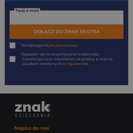
Twój e-mail
DOŁĄCZ DO ZNAK EKSTRA
*
Akceptuję
politykę prywatności
*
Zgadzam się na otrzymywanie wiadomości
marketingowych (newsletter) na podany
e-mail
na
zasadach określonych w
regulaminie
.
Napisz do nas