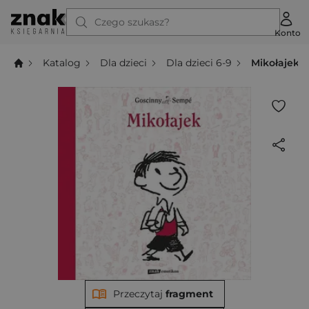
Czego szukasz?
Konto
Katalog
Dla dzieci
Dla dzieci 6-9
Mikołajek
Przeczytaj
fragment