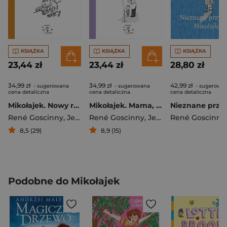
KSIĄŻKA
KSIĄŻKA
KSIĄŻKA
23,44 zł
23,44 zł
28,80 zł
34,99 zł
34,99 zł
42,99 zł
- sugerowana
- sugerowana
- sugerowa
cena detaliczna
cena detaliczna
cena detaliczna
Mikołajek. Nowy rok szkolny
Mikołajek. Mama, tata i banda urwisów
René Goscinny
,
Jean-Jacques Sempé
René Goscinny
,
Jean-Jacques Sempé
René Goscinny
8,5 (29)
8,9 (15)
Podobne do Mikołajek