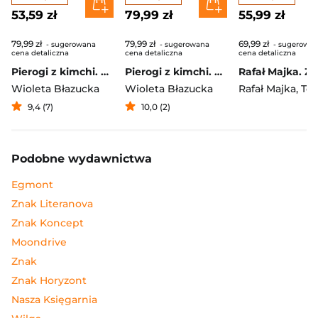
53,59 zł
79,99 zł
55,99 zł
79,99 zł
79,99 zł
69,99 zł
- sugerowana
- sugerowana
- sugerowa
cena detaliczna
cena detaliczna
cena detaliczna
Pierogi z kimchi. Moje ulubione azjatyckie przepisy
Pierogi z kimchi. Moje ulubione azjatyckie przepisy - książka z autografem
Wioleta Błazucka
Wioleta Błazucka
Rafał Majka
,
Tomasz 
9,4 (7)
10,0 (2)
Podobne wydawnictwa
Egmont
Znak Literanova
Znak Koncept
Moondrive
Znak
Znak Horyzont
Nasza Księgarnia