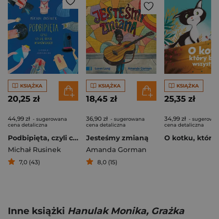
KSIĄŻKA
KSIĄŻKA
KSIĄŻKA
20,25 zł
18,45 zł
25,35 zł
44,99 zł
36,90 zł
34,99 zł
- sugerowana
- sugerowana
- sugerowa
cena detaliczna
cena detaliczna
cena detaliczna
Podbipięta, czyli co się kryje w nazwiskach
Jesteśmy zmianą
Michał Rusinek
Amanda Gorman
7,0 (43)
8,0 (15)
Inne książki
Hanulak Monika, Grażka