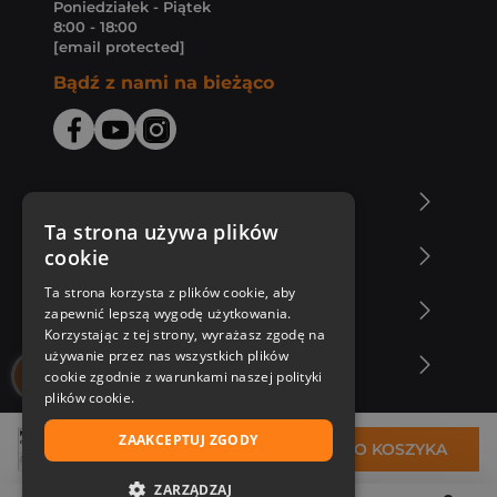
Poniedziałek - Piątek
8:00 - 18:00
[email protected]
Bądź z nami na bieżąco
O Księgarni Znak
Ta strona używa plików
cookie
Zakupy u nas
Ta strona korzysta z plików cookie, aby
Nasza oferta
zapewnić lepszą wygodę użytkowania.
Korzystając z tej strony, wyrażasz zgodę na
używanie przez nas wszystkich plików
Nasi autorzy
cookie zgodnie z warunkami naszej polityki
plików cookie.
ZAAKCEPTUJ ZGODY
32,69 zł
DO KOSZYKA
ZARZĄDZAJ