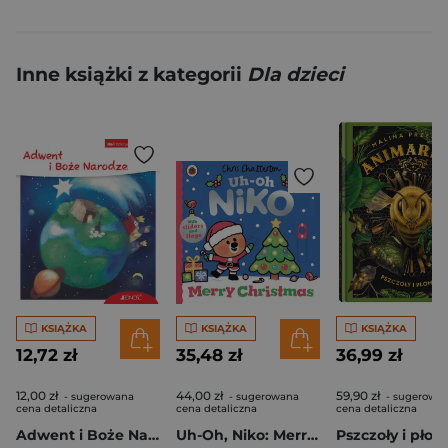
Inne książki z kategorii
Dla dzieci
KSIĄŻKA
KSIĄŻKA
KSIĄŻKA
12,72 zł
35,48 zł
36,99 zł
12,00 zł
44,00 zł
59,90 zł
- sugerowana
- sugerowana
- sugerowa
cena detaliczna
cena detaliczna
cena detaliczna
Adwent i Boże Narodzenie
Uh-Oh, Niko: Merry Christmas