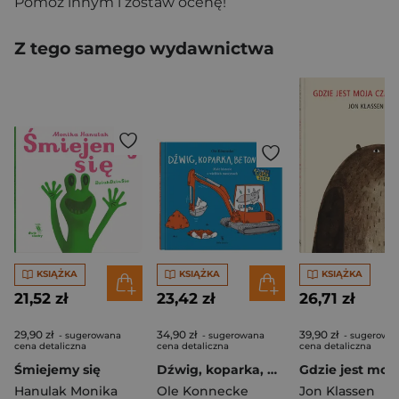
Pomóż innym i zostaw ocenę!
Z tego samego wydawnictwa
KSIĄŻKA
KSIĄŻKA
KSIĄŻKA
21,52 zł
23,42 zł
26,71 zł
29,90 zł
34,90 zł
39,90 zł
- sugerowana
- sugerowana
- sugerowa
cena detaliczna
cena detaliczna
cena detaliczna
Śmiejemy się
Dźwig, koparka, betoniarka
Hanulak Monika
Ole Konnecke
Jon Klassen