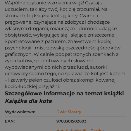
Wspólne czytanie wzmacnia więź! Czytaj z
uczuciem, tak aby twój kot cię zrozumiał. Na
stronach tej książki królują koty. Czarne i
pręgowane, czyhające na zdobycz i chodzące
własnymi drogami, miauczące i dumnie udające
obojętność, wylegujące się i siejące zniszczenie.
Sportretowane z pazurem, znawstwem kociej
psychologii i mistrzowską oszczędnością środków
graficznych. W celnie podpatrzonych scenkach z
życia kotów, spuentowanych słowami
wypowiadanymi do nich przez ludzi, autorki
uchwyciły sedno tego, co sprawia, że kot jest kotem
– i zawarły pełen czułości obraz skomplikowanej
kocio-ludzkiej przyjaźni.
Szczegółowe informacje na temat książki
Książka dla kota
Wydawnictwo:
Dwie Siostry
EAN:
9788381502603
Hanulak Monika
,
Grażka