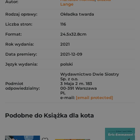
Autor:
Lange
Rodzaj oprawy:
Okładka twarda
Liczba stron:
116
Format:
24.5x32.8cm
Rok wydania:
2021
Data premiery:
2021-12-09
Język wydania:
polski
Wydawnictwo Dwie Siostry
Sp. z o.o.
Podmiot
3 Maja 2 m. 183
odpowiedzialny:
00-391 Warszawa
PL
e-mail:
[email protected]
Podobne do Książka dla kota