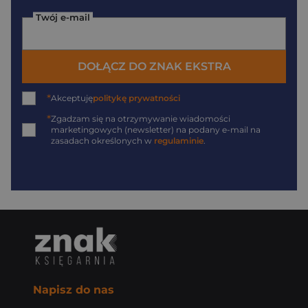
Twój e-mail
DOŁĄCZ DO ZNAK EKSTRA
*
Akceptuję
politykę prywatności
*
Zgadzam się na otrzymywanie wiadomości
marketingowych (newsletter) na podany
e-mail
na
zasadach określonych w
regulaminie
.
Napisz do nas