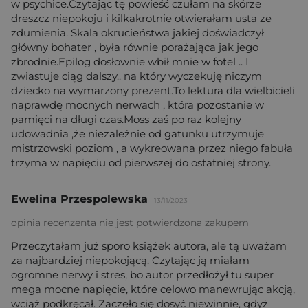
w psychice.Czytając tę powieść czułam na skórze
dreszcz niepokoju i kilkakrotnie otwierałam usta ze
zdumienia. Skala okrucieństwa jakiej doświadczył
główny bohater , była równie porażająca jak jego
zbrodnie.Epilog dosłownie wbił mnie w fotel .. I
zwiastuje ciąg dalszy.. na który wyczekuję niczym
dziecko na wymarzony prezent.To lektura dla wielbicieli
naprawdę mocnych nerwach , która pozostanie w
pamięci na długi czas.Moss zaś po raz kolejny
udowadnia ,że niezależnie od gatunku utrzymuje
mistrzowski poziom , a wykreowana przez niego fabuła
trzyma w napięciu od pierwszej do ostatniej strony.
Ewelina Przespolewska
13/11/2023
opinia recenzenta nie jest potwierdzona zakupem
Przeczytałam już sporo książek autora, ale tą uważam
za najbardziej niepokojącą. Czytając ją miałam
ogromne nerwy i stres, bo autor przedłożył tu super
mega mocne napięcie, które celowo manewrując akcją,
wciąż podkręcał. Zaczęło się dosyć niewinnie, gdyż