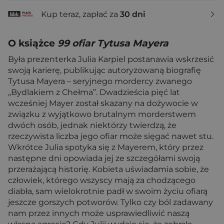
Kup teraz, zapłać za
30 dni
O książce
99 ofiar Tytusa Mayera
Była prezenterka Julia Karpiel postanawia wskrzesić
swoją karierę, publikując autoryzowaną biografię
Tytusa Mayera – seryjnego mordercy zwanego
„Bydlakiem z Chełma”. Dwadzieścia pięć lat
wcześniej Mayer został skazany na dożywocie w
związku z wyjątkowo brutalnym morderstwem
dwóch osób, jednak niektórzy twierdzą, że
rzeczywista liczba jego ofiar może sięgać nawet stu.
Wkrótce Julia spotyka się z Mayerem, który przez
następne dni opowiada jej ze szczegółami swoją
przerażającą historię. Kobieta uświadamia sobie, że
człowiek, którego wszyscy mają za chodzącego
diabła, sam wielokrotnie padł w swoim życiu ofiarą
jeszcze gorszych potworów. Tylko czy ból zadawany
nam przez innych może usprawiedliwić naszą