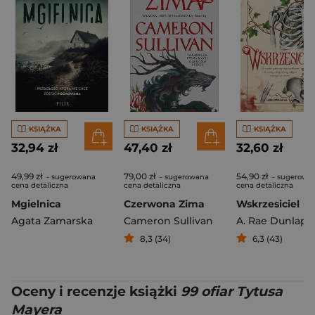
KSIĄŻKA
KSIĄŻKA
KSIĄŻKA
32,94 zł
47,40 zł
32,60 zł
49,99 zł
79,00 zł
54,90 zł
- sugerowana
- sugerowana
- sugerowa
cena detaliczna
cena detaliczna
cena detaliczna
Mgielnica
Czerwona Zima
Wskrzesiciel
Agata Zamarska
Cameron Sullivan
A. Rae Dunlap
8,3 (34)
6,3 (43)
Oceny i recenzje książki
99 ofiar Tytusa
Mayera