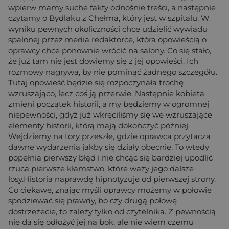
wpierw mamy suche fakty odnośnie treści, a następnie
czytamy o Bydlaku z Chełma, który jest w szpitalu. W
wyniku pewnych okoliczności chce udzielić wywiadu
spalonej przez media redaktorce, która opowieścią o
oprawcy chce ponownie wrócić na salony. Co się stało,
że już tam nie jest dowiemy się z jej opowieści. Ich
rozmowy nagrywa, by nie pominąć żadnego szczegółu.
Tutaj opowieść będzie się rozpoczynała trochę
wzruszająco, lecz coś ją przerwie. Następnie kobieta
zmieni początek historii, a my będziemy w ogromnej
niepewności, gdyż już wkręciliśmy się we wzruszające
elementy historii, którą mają dokończyć później.
Wejdziemy na tory przeszłe, gdzie oprawca przytacza
dawne wydarzenia jakby się działy obecnie. To wtedy
popełnia pierwszy błąd i nie chcąc się bardziej upodlić
rzuca pierwsze kłamstwo, które waży jego dalsze
losy.Historia naprawdę hipnotyzuje od pierwszej strony.
Co ciekawe, znając myśli oprawcy możemy w połowie
spodziewać się prawdy, bo czy drugą połowę
dostrzeżecie, to zależy tylko od czytelnika. Z pewnością
nie da się odłożyć jej na bok, ale nie wiem czemu