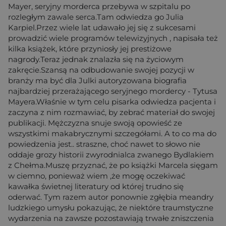
Mayer, seryjny morderca przebywa w szpitalu po
rozległym zawale serca.Tam odwiedza go Julia
Karpiel.Przez wiele lat udawało jej się z sukcesami
prowadzić wiele programów telewizyjnych , napisała też
kilka książek, które przyniosły jej prestiżowe
nagrody.Teraz jednak znalazła się na życiowym
zakręcie.Szansą na odbudowanie swojej pozycji w
branży ma być dla Julki autoryzowana biografia
najbardziej przerażającego seryjnego mordercy - Tytusa
Mayera.Właśnie w tym celu pisarka odwiedza pacjenta i
zaczyna z nim rozmawiać, by zebrać materiał do swojej
publikacji. Mężczyzna snuje swoją opowieść ze
wszystkimi makabrycznymi szczegółami. A to co ma do
powiedzenia jest.. straszne, choć nawet to słowo nie
oddaje grozy historii zwyrodnialca zwanego Bydlakiem
z Chełma.Muszę przyznać, że po książki Marcela sięgam
w ciemno, ponieważ wiem ,że mogę oczekiwać
kawałka świetnej literatury od której trudno się
oderwać. Tym razem autor ponownie zgłębia meandry
ludzkiego umysłu pokazując, że niektóre traumstyczne
wydarzenia na zawsze pozostawiają trwałe zniszczenia