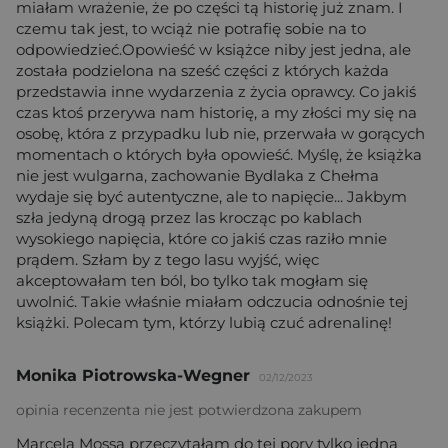
miałam wrażenie, że po części tą historię już znam. I
czemu tak jest, to wciąż nie potrafię sobie na to
odpowiedzieć.Opowieść w książce niby jest jedna, ale
została podzielona na sześć części z których każda
przedstawia inne wydarzenia z życia oprawcy. Co jakiś
czas ktoś przerywa nam historię, a my złości my się na
osobę, która z przypadku lub nie, przerwała w gorących
momentach o których była opowieść. Myślę, że książka
nie jest wulgarna, zachowanie Bydlaka z Chełma
wydaje się być autentyczne, ale to napięcie... Jakbym
szła jedyną drogą przez las krocząc po kablach
wysokiego napięcia, które co jakiś czas raziło mnie
prądem. Szłam by z tego lasu wyjść, więc
akceptowałam ten ból, bo tylko tak mogłam się
uwolnić. Takie właśnie miałam odczucia odnośnie tej
książki. Polecam tym, którzy lubią czuć adrenalinę!
Monika Piotrowska-Wegner
02/12/2023
opinia recenzenta nie jest potwierdzona zakupem
Marcela Mossa przeczytałam do tej pory tylko jedną