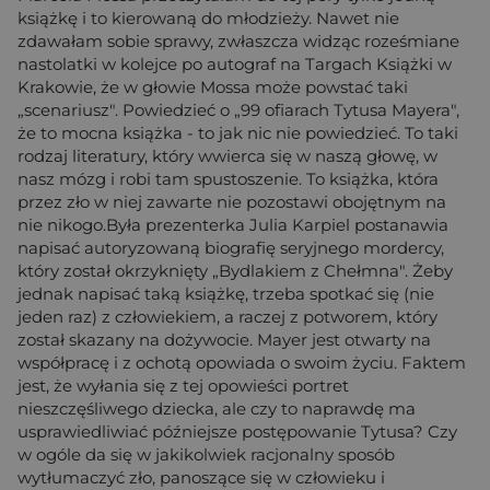
książkę i to kierowaną do młodzieży. Nawet nie
zdawałam sobie sprawy, zwłaszcza widząc roześmiane
nastolatki w kolejce po autograf na Targach Książki w
Krakowie, że w głowie Mossa może powstać taki
„scenariusz". Powiedzieć o „99 ofiarach Tytusa Mayera",
że to mocna książka - to jak nic nie powiedzieć. To taki
rodzaj literatury, który wwierca się w naszą głowę, w
nasz mózg i robi tam spustoszenie. To książka, która
przez zło w niej zawarte nie pozostawi obojętnym na
nie nikogo.Była prezenterka Julia Karpiel postanawia
napisać autoryzowaną biografię seryjnego mordercy,
który został okrzyknięty „Bydlakiem z Chełmna". Żeby
jednak napisać taką książkę, trzeba spotkać się (nie
jeden raz) z człowiekiem, a raczej z potworem, który
został skazany na dożywocie. Mayer jest otwarty na
współpracę i z ochotą opowiada o swoim życiu. Faktem
jest, że wyłania się z tej opowieści portret
nieszczęśliwego dziecka, ale czy to naprawdę ma
usprawiedliwiać późniejsze postępowanie Tytusa? Czy
w ogóle da się w jakikolwiek racjonalny sposób
wytłumaczyć zło, panoszące się w człowieku i