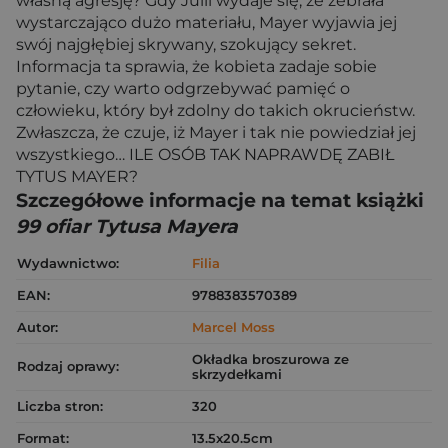
własną agresję? Gdy Julii wydaje się, że zebrała
wystarczająco dużo materiału, Mayer wyjawia jej
swój najgłębiej skrywany, szokujący sekret.
Informacja ta sprawia, że kobieta zadaje sobie
pytanie, czy warto odgrzebywać pamięć o
człowieku, który był zdolny do takich okrucieństw.
Zwłaszcza, że czuje, iż Mayer i tak nie powiedział jej
wszystkiego… ILE OSÓB TAK NAPRAWDĘ ZABIŁ
TYTUS MAYER?
Szczegółowe informacje na temat książki
99 ofiar Tytusa Mayera
Wydawnictwo:
Filia
EAN:
9788383570389
Autor:
Marcel Moss
Okładka broszurowa ze
Rodzaj oprawy:
skrzydełkami
Liczba stron:
320
Format:
13.5x20.5cm