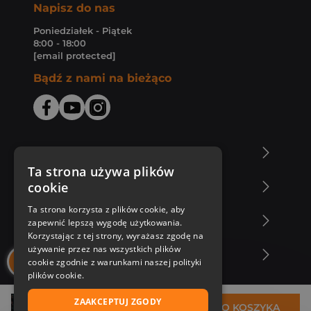
Napisz do nas
Poniedziałek - Piątek
8:00 - 18:00
[email protected]
Bądź z nami na bieżąco
O Księgarni Znak
Ta strona używa plików
cookie
Zakupy u nas
Ta strona korzysta z plików cookie, aby
Nasza oferta
zapewnić lepszą wygodę użytkowania.
Korzystając z tej strony, wyrażasz zgodę na
używanie przez nas wszystkich plików
Nasi autorzy
cookie zgodnie z warunkami naszej polityki
plików cookie.
ZAAKCEPTUJ ZGODY
29,99 zł
DO KOSZYKA