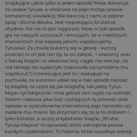
znajdujące ujście tylko w jeden sposób?Moss dokonuje
na osobie Tytusa, a właściwie na jego mózgu prawie
kompletnej wiwisekcji. Nie bawi się z nami w piękne
opisy i śliczne słówka. Jest niepokojąco, brutalnie,
ohydnie. Ale nie to jest najgorsze. Moss w taki sposób
gra na naszych uczuciach i emocjach, że w niektórych
momentach (nie napiszę jakich) współczujemy
Tytusowi. Za chwilę pukamy się w głowę - kurczę
przecież to on jest ten zły, to on zabijał... I wracamy wraz
z fabułą książki na właściwe tory, ciągle nie wierząc, że
coś takiego się wydarzyło (naprawdę zaczynaliśmy mu
współczuć?).Interesujące jest to i zasługuje na
pochwałę, że autorowi udało się w taki sposób napisać
tę książkę, że czyta się jak biografię, tak jakby Tytus
Mayer żył faktycznie i miał gdzieś tam wyjść na wolność.
Jestem ciekawa jaka ilość czytających tę powieść osób
wpisała w wyszukiwarkę internetową jego nazwisko czy
nadane mu miano. Bo przyznam się, że ja to zrobiłam i...
tylko bohater, a raczej antybohater książki.„99 ofiar
Tytusa Mayera" to opowieść, która wstrząśnie prawie
każdym czytelnikiem. To historia, która wywołuje szereg