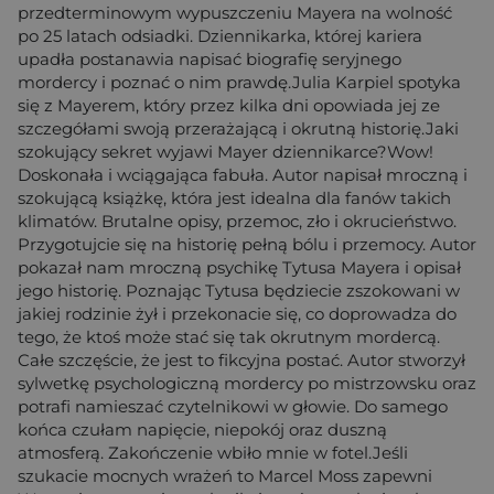
przedterminowym wypuszczeniu Mayera na wolność
po 25 latach odsiadki. Dziennikarka, której kariera
upadła postanawia napisać biografię seryjnego
mordercy i poznać o nim prawdę.Julia Karpiel spotyka
się z Mayerem, który przez kilka dni opowiada jej ze
szczegółami swoją przerażającą i okrutną historię.Jaki
szokujący sekret wyjawi Mayer dziennikarce?Wow!
Doskonała i wciągająca fabuła. Autor napisał mroczną i
szokującą książkę, która jest idealna dla fanów takich
klimatów. Brutalne opisy, przemoc, zło i okrucieństwo.
Przygotujcie się na historię pełną bólu i przemocy. Autor
pokazał nam mroczną psychikę Tytusa Mayera i opisał
jego historię. Poznając Tytusa będziecie zszokowani w
jakiej rodzinie żył i przekonacie się, co doprowadza do
tego, że ktoś może stać się tak okrutnym mordercą.
Całe szczęście, że jest to fikcyjna postać. Autor stworzył
sylwetkę psychologiczną mordercy po mistrzowsku oraz
potrafi namieszać czytelnikowi w głowie. Do samego
końca czułam napięcie, niepokój oraz duszną
atmosferą. Zakończenie wbiło mnie w fotel.Jeśli
szukacie mocnych wrażeń to Marcel Moss zapewni