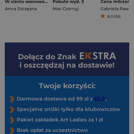
W cieniu sosnowego lasu
Pokuta wyd. 3
Cena milczeni
Anna Szczęsna
Max Czornyj
Gabriela Pawli
8,0 (55)
Dołącz do
Znak
i oszczędzaj na dostawie!
Twoje korzyści:
Darmowa dostawa od 99 zł z
Specjalne zniżki tylko dla klubowiczów
Pakiet zakładek Art Ladies za 1 zł
Brak opłat za uczestnictwo