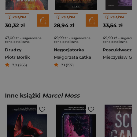
KSIĄŻKA
KSIĄŻKA
KSIĄŻKA
30,32 zł
28,94 zł
33,54 zł
47,00 zł
49,99 zł
49,90 zł
- sugerowana
- sugerowana
- sugerowa
cena detaliczna
cena detaliczna
cena detaliczna
Drudzy
Negocjatorka
Poszukiwacz Z
Piotr Borlik
Małgorzata Łatka
Mieczysław Gor
7,0 (265)
7,1 (157)
Inne książki
Marcel Moss