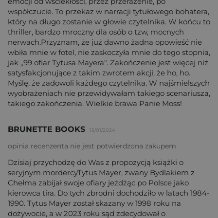
emocji od wściekłości, przez przerażenie, po
współczucie. To przekaz w narracji tytułowego bohatera,
który na długo zostanie w głowie czytelnika. W końcu to
thriller, bardzo mroczny dla osób o tzw, mocnych
nerwach.Przyznam, że już dawno żadna opowieść nie
wbiła mnie w fotel, nie zaskoczyła mnie do tego stopnia,
jak „99 ofiar Tytusa Mayera". Zakończenie jest więcej niż
satysfakcjonujące z takim zwrotem akcji, że ho, ho.
Myślę, że zadowoli każdego czytelnika. W najśmielszych
wyobrażeniach nie przewidywałam takiego scenariusza,
takiego zakończenia. Wielkie brawa Panie Moss!
BRUNETTE BOOKS
15/01/2024
opinia recenzenta nie jest potwierdzona zakupem
Dzisiaj przychodzę do Was z propozycją książki o
seryjnym mordercyTytus Mayer, zwany Bydlakiem z
Chełma zabijał swoje ofiary jeżdżąc po Polsce jako
kierowca tira. Do tych zbrodni dochodziło w latach 1984-
1990. Tytus Mayer został skazany w 1998 roku na
dożywocie, a w 2023 roku sąd zdecydował o