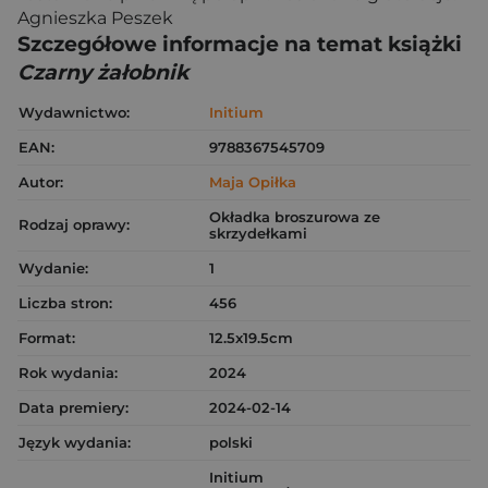
Agnieszka Peszek
Szczegółowe informacje na temat książki
Czarny żałobnik
Wydawnictwo:
Initium
EAN:
9788367545709
Autor:
Maja Opiłka
Okładka broszurowa ze
Rodzaj oprawy:
skrzydełkami
Wydanie:
1
Liczba stron:
456
Format:
12.5x19.5cm
Rok wydania:
2024
Data premiery:
2024-02-14
Język wydania:
polski
Initium