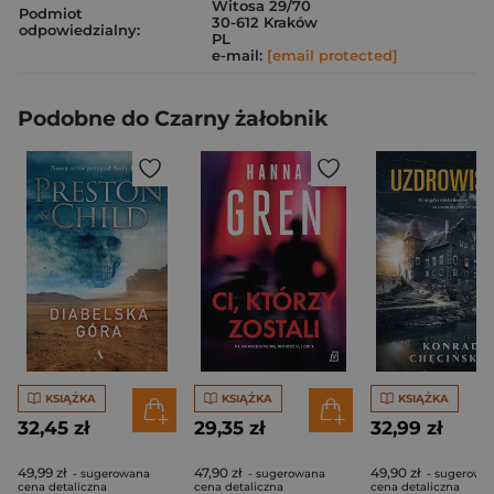
Witosa 29/70
Podmiot
30-612 Kraków
odpowiedzialny:
PL
e-mail:
[email protected]
Podobne do Czarny żałobnik
KSIĄŻKA
KSIĄŻKA
KSIĄŻKA
32,45 zł
29,35 zł
32,99 zł
49,99 zł
47,90 zł
49,90 zł
- sugerowana
- sugerowana
- sugerowa
cena detaliczna
cena detaliczna
cena detaliczna