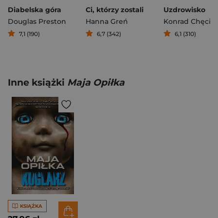
Diabelska góra
Ci, którzy zostali
Uzdrowisko
Douglas Preston
Hanna Greń
Konrad Chęcińs
7,1 (190)
6,7 (342)
6,1 (310)
Inne książki
Maja Opiłka
KSIĄŻKA