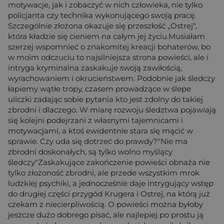
motywacje, jak i zobaczyć w nich człowieka, nie tylko
policjanta czy technika wykonującego swoją pracę.
Szczególnie złożona okazuje się przeszłość „Ostrej",
która kładzie się cieniem na całym jej życiu.Musiałam
szerzej wspomnieć o znakomitej kreacji bohaterów, bo
w moim odczuciu to najsilniejsza strona powieści, ale i
intryga kryminalna zaskakuje swoją zawiłością,
wyrachowaniem i okrucieństwem. Podobnie jak śledczy
łapiemy wątłe tropy, czasem prowadzące w ślepe
uliczki zadając sobie pytania kto jest zdolny do takiej
zbrodni i dlaczego. W miarę rozwoju śledztwa pojawiają
się kolejni podejrzani z własnymi tajemnicami i
motywacjami, a ktoś ewidentnie stara się mącić w
sprawie. Czy uda się dotrzeć do prawdy?"Nie ma
zbrodni doskonałych, są tylko wolno myślący
śledczy"Zaskakujące zakończenie powieści obnaża nie
tylko złożoność zbrodni, ale przede wszystkim mrok
ludzkiej psychiki, a jednocześnie daje intrygujący wstęp
do drugiej części przygód Krugera i Ostrej, na którą już
czekam z niecierpliwością. O powieści można byłoby
jeszcze dużo dobrego pisać, ale najlepiej po prostu ją