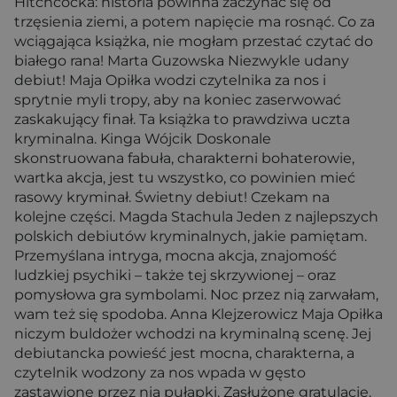
Hitchcocka: historia powinna zaczynać się od
trzęsienia ziemi, a potem napięcie ma rosnąć. Co za
wciągająca książka, nie mogłam przestać czytać do
białego rana! Marta Guzowska Niezwykle udany
debiut! Maja Opiłka wodzi czytelnika za nos i
sprytnie myli tropy, aby na koniec zaserwować
zaskakujący finał. Ta książka to prawdziwa uczta
kryminalna. Kinga Wójcik Doskonale
skonstruowana fabuła, charakterni bohaterowie,
wartka akcja, jest tu wszystko, co powinien mieć
rasowy kryminał. Świetny debiut! Czekam na
kolejne części. Magda Stachula Jeden z najlepszych
polskich debiutów kryminalnych, jakie pamiętam.
Przemyślana intryga, mocna akcja, znajomość
ludzkiej psychiki – także tej skrzywionej – oraz
pomysłowa gra symbolami. Noc przez nią zarwałam,
wam też się spodoba. Anna Klejzerowicz Maja Opiłka
niczym buldożer wchodzi na kryminalną scenę. Jej
debiutancka powieść jest mocna, charakterna, a
czytelnik wodzony za nos wpada w gęsto
zastawione przez nią pułapki. Zasłużone gratulacje.