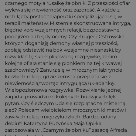
czarnego motyla rusałkę żałobnik. Z przeszłości ofiar
wylewa się niewierność oraz zazdrość. A każde z
nich łączy postać terapeutki specjalizującej się w
terapii małżeństw. Misternie skonstruowana intryga,
błędne koło wzajemnych relacji, bezpodstawne
podejrzenia i błędy oceny. Czy Kruger i Ostrowska,
których doganiają demony własnej przeszłości,
zdołają odstawić na bok wzajemne niesnaski, by
rozwikłać tę skomplikowaną rozgrywkę, zanim
kolejna ofiara stanie się pionkiem na tej krwawej
szachownicy? Zanurz się w mrocznym labiryncie
ludzkich relacji, gdzie zemsta przeplata się z
niewiernością,tworząc intrygującą układankę.
Wielopoziomowa rozgrywka! Rozwikłanie jednej
zagadki prowadzi do kolejnych budzących lęk
pytań. Czy śledczym uda się rozplątać tę misterną
sieć? Polecam wielbicielom mrocznych klimatów i
zawiłych relacji międzyludzkich. Bardzo udany
debiut! Katarzyna Puzyńska Maja Opiłka
zastosowała w „Czarnym żałobniku” zasadę Alfreda