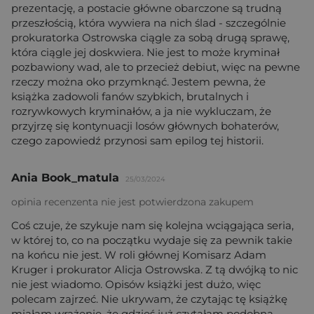
prezentację, a postacie główne obarczone są trudną
przeszłością, która wywiera na nich ślad - szczególnie
prokuratorka Ostrowska ciągle za sobą drugą sprawę,
która ciągle jej doskwiera. Nie jest to może kryminał
pozbawiony wad, ale to przecież debiut, więc na pewne
rzeczy można oko przymknąć. Jestem pewna, że
książka zadowoli fanów szybkich, brutalnych i
rozrywkowych kryminałów, a ja nie wykluczam, że
przyjrzę się kontynuacji losów głównych bohaterów,
czego zapowiedź przynosi sam epilog tej historii.
Ania Book_matula
25/03/2024
opinia recenzenta nie jest potwierdzona zakupem
Coś czuje, że szykuje nam się kolejna wciągająca seria,
w której to, co na początku wydaje się za pewnik takie
na końcu nie jest. W roli głównej Komisarz Adam
Kruger i prokurator Alicja Ostrowska. Z tą dwójką to nic
nie jest wiadomo. Opisów książki jest dużo, więc
polecam zajrzeć. Nie ukrywam, że czytając tę książkę
miałam wrażenie, że gdzieś już czytałam podobną