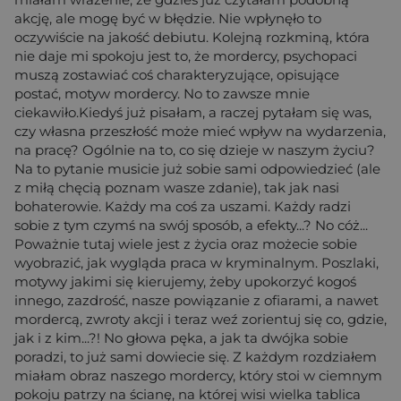
akcję, ale mogę być w błędzie. Nie wpłynęło to
oczywiście na jakość debiutu. Kolejną rozkminą, która
nie daje mi spokoju jest to, że mordercy, psychopaci
muszą zostawiać coś charakteryzujące, opisujące
postać, motyw mordercy. No to zawsze mnie
ciekawiło.Kiedyś już pisałam, a raczej pytałam się was,
czy własna przeszłość może mieć wpływ na wydarzenia,
na pracę? Ogólnie na to, co się dzieje w naszym życiu?
Na to pytanie musicie już sobie sami odpowiedzieć (ale
z miłą chęcią poznam wasze zdanie), tak jak nasi
bohaterowie. Każdy ma coś za uszami. Każdy radzi
sobie z tym czymś na swój sposób, a efekty...? No cóż...
Poważnie tutaj wiele jest z życia oraz możecie sobie
wyobrazić, jak wygląda praca w kryminalnym. Poszlaki,
motywy jakimi się kierujemy, żeby upokorzyć kogoś
innego, zazdrość, nasze powiązanie z ofiarami, a nawet
mordercą, zwroty akcji i teraz weź zorientuj się co, gdzie,
jak i z kim...?! No głowa pęka, a jak ta dwójka sobie
poradzi, to już sami dowiecie się. Z każdym rozdziałem
miałam obraz naszego mordercy, który stoi w ciemnym
pokoju patrzy na ścianę, na której wisi wielka tablica