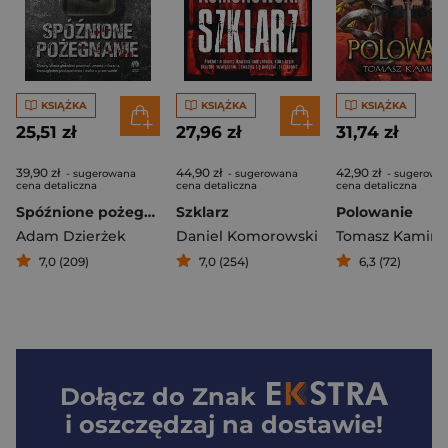
KSIĄŻKA
KSIĄŻKA
KSIĄŻKA
25,51 zł
27,96 zł
31,74 zł
39,90 zł
44,90 zł
42,90 zł
- sugerowana
- sugerowana
- sugerowa
cena detaliczna
cena detaliczna
cena detaliczna
Spóźnione pożegnanie
Szklarz
Polowanie
Adam Dzierżek
Daniel Komorowski
Tomasz Kamińs
7,0 (209)
7,0 (254)
6,3 (72)
Dołącz do
Znak
i oszczędzaj na dostawie!