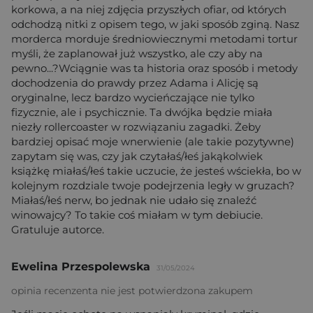
korkowa, a na niej zdjęcia przyszłych ofiar, od których
odchodzą nitki z opisem tego, w jaki sposób zginą. Nasz
morderca morduje średniowiecznymi metodami tortur
myśli, że zaplanował już wszystko, ale czy aby na
pewno...?Wciągnie was ta historia oraz sposób i metody
dochodzenia do prawdy przez Adama i Alicję są
oryginalne, lecz bardzo wycieńczające nie tylko
fizycznie, ale i psychicznie. Ta dwójka będzie miała
niezły rollercoaster w rozwiązaniu zagadki. Żeby
bardziej opisać moje wnerwienie (ale takie pozytywne)
zapytam się was, czy jak czytałaś/łeś jakąkolwiek
książkę miałaś/łeś takie uczucie, że jesteś wściekła, bo w
kolejnym rozdziale twoje podejrzenia legły w gruzach?
Miałaś/łeś nerw, bo jednak nie udało się znaleźć
winowajcy? To takie coś miałam w tym debiucie.
Gratuluje autorce.
Ewelina Przespolewska
31/05/2024
opinia recenzenta nie jest potwierdzona zakupem