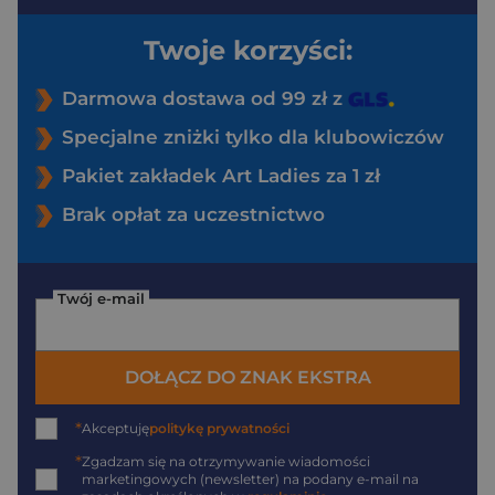
Twoje korzyści:
Darmowa dostawa od 99 zł z
Specjalne zniżki tylko dla klubowiczów
Pakiet zakładek Art Ladies za 1 zł
Brak opłat za uczestnictwo
Twój e-mail
DOŁĄCZ DO ZNAK EKSTRA
*
Akceptuję
politykę prywatności
*
Zgadzam się na otrzymywanie wiadomości
marketingowych (newsletter) na podany
e-mail
na