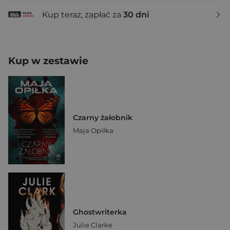
Kup teraz, zapłać za
30 dni
Kup w zestawie
Czarny żałobnik
Maja Opiłka
Ghostwriterka
Julie Clarke