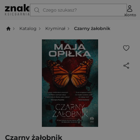
Czego szukasz?
Konto
Katalog
Kryminał
Czarny żałobnik
Czarny żałobnik