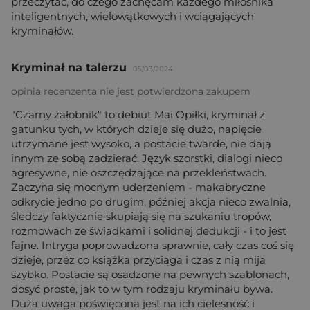
przeczytać, do czego zachęcam każdego miłośnika
inteligentnych, wielowątkowych i wciągających
kryminałów.
Kryminał na talerzu
05/03/2024
opinia recenzenta nie jest potwierdzona zakupem
"Czarny żałobnik" to debiut Mai Opiłki, kryminał z
gatunku tych, w których dzieje się dużo, napięcie
utrzymane jest wysoko, a postacie twarde, nie dają
innym ze sobą zadzierać. Język szorstki, dialogi nieco
agresywne, nie oszczędzające na przekleństwach.
Zaczyna się mocnym uderzeniem - makabryczne
odkrycie jedno po drugim, później akcja nieco zwalnia,
śledczy faktycznie skupiają się na szukaniu tropów,
rozmowach ze świadkami i solidnej dedukcji - i to jest
fajne. Intryga poprowadzona sprawnie, cały czas coś się
dzieje, przez co książka przyciąga i czas z nią mija
szybko. Postacie są osadzone na pewnych szablonach,
dosyć proste, jak to w tym rodzaju kryminału bywa.
Duża uwaga poświęcona jest na ich cielesność i