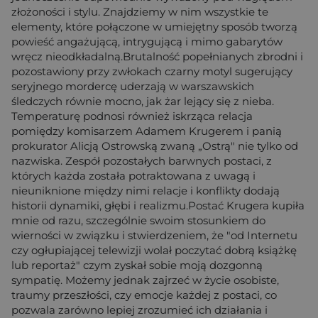
złożoności i stylu. Znajdziemy w nim wszystkie te
elementy, które połączone w umiejętny sposób tworzą
powieść angażującą, intrygującą i mimo gabarytów
wręcz nieodkładalną.Brutalność popełnianych zbrodni i
pozostawiony przy zwłokach czarny motyl sugerujący
seryjnego mordercę uderzają w warszawskich
śledczych równie mocno, jak żar lejący się z nieba.
Temperaturę podnosi również iskrząca relacja
pomiędzy komisarzem Adamem Krugerem i panią
prokurator Alicją Ostrowską zwaną „Ostrą" nie tylko od
nazwiska. Zespół pozostałych barwnych postaci, z
których każda została potraktowana z uwagą i
nieuniknione między nimi relacje i konflikty dodają
historii dynamiki, głębi i realizmu.Postać Krugera kupiła
mnie od razu, szczególnie swoim stosunkiem do
wierności w związku i stwierdzeniem, że "od Internetu
czy ogłupiającej telewizji wolał poczytać dobrą książkę
lub reportaż" czym zyskał sobie moją dozgonną
sympatię. Możemy jednak zajrzeć w życie osobiste,
traumy przeszłości, czy emocje każdej z postaci, co
pozwala zarówno lepiej zrozumieć ich działania i