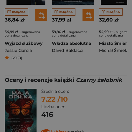
KSIĄŻKA
KSIĄŻKA
KSIĄŻKA
36,84 zł
37,99 zł
32,60 zł
54,99 zł
59,90 zł
54,90 zł
- sugerowana
- sugerowana
- sugerowa
cena detaliczna
cena detaliczna
cena detaliczna
Wyjazd służbowy
Władza absolutna
Miasto Śmierci
Jessie Garcia
David Baldacci
Michał Śmielak
6,9 (8)
Oceny i recenzje książki
Czarny żałobnik
Średnia ocen:
7.22
/10
Liczba ocen:
416