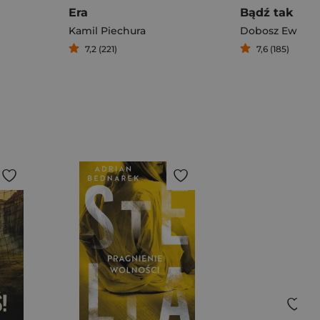
Era
Bądź tak po 
Kamil Piechura
Dobosz Ewelin
7,2 (221)
7,6 (185)