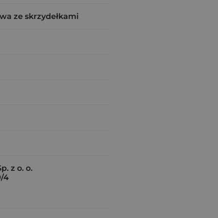
wa ze skrzydełkami
. z o. o.
9/4