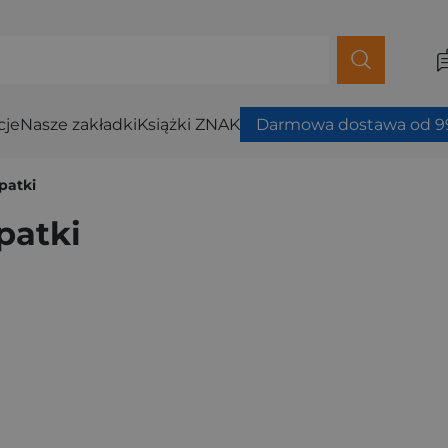
cje
Nasze zakładki
Książki ZNAK
Darmowa dostawa od 99
patki
patki