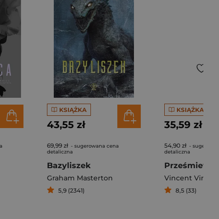
KSIĄŻKA
KSIĄŻKA
43,55 zł
35,59 zł
69,99 zł
54,90 zł
a
- sugerowana cena
- sugerowa
detaliczna
detaliczna
Bazyliszek
Prześmiewc
Graham Masterton
Vincent Vin
5,9 (2341)
8,5 (33)