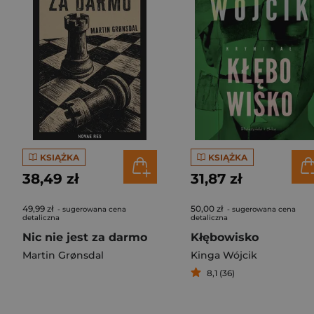
KSIĄŻKA
KSIĄŻKA
38,49 zł
31,87 zł
49,99 zł
50,00 zł
- sugerowana cena
- sugerowana cena
detaliczna
detaliczna
Nic nie jest za darmo
Kłębowisko
Martin Grønsdal
Kinga Wójcik
8,1 (36)