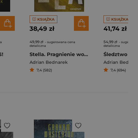
KSIĄŻKA
KSIĄŻKA
38,49 zł
41,74 zł
49,99 zł
54,99 zł
na
- sugerowana cena
- sugerowa
detaliczna
detaliczna
ś!
Stella. Pragnienie wolności
Śledztwo Dia
Adrian Bednarek
Adrian Bednar
7,4 (582)
7,4 (694)