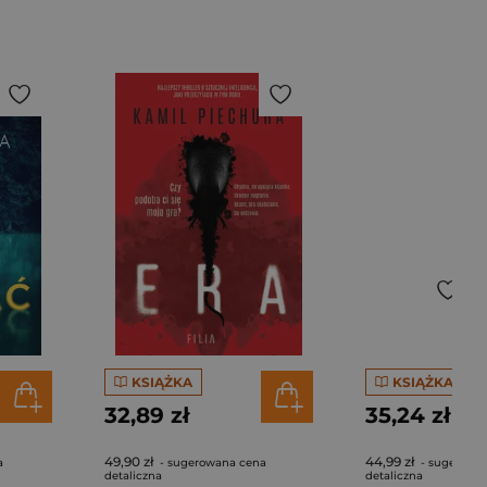
KSIĄŻKA
KSIĄŻKA
32,89 zł
35,24 zł
49,90 zł
44,99 zł
a
- sugerowana cena
- sugerowa
detaliczna
detaliczna