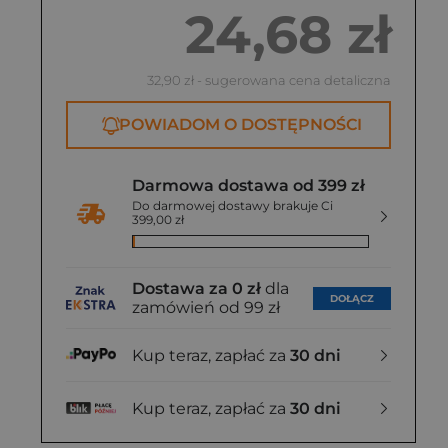
24,68 zł
32,90 zł
- sugerowana cena detaliczna
POWIADOM O DOSTĘPNOŚCI
Darmowa dostawa od 399 zł
Do darmowej dostawy brakuje Ci
399,00 zł
Dostawa za 0 zł
dla
DOŁĄCZ
zamówień od 99 zł
Kup teraz, zapłać za
30 dni
Kup teraz, zapłać za
30 dni