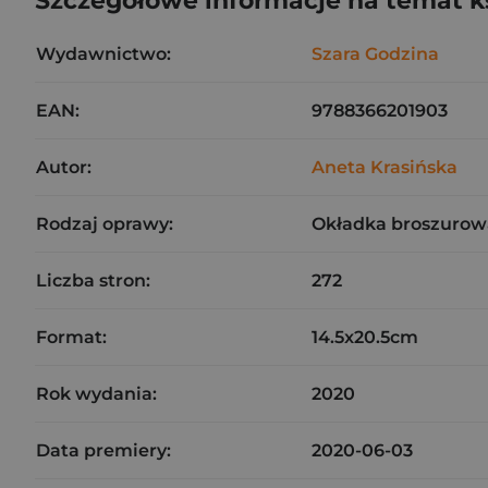
Szczegółowe informacje na temat k
Wydawnictwo:
Szara Godzina
EAN:
9788366201903
Autor:
Aneta Krasińska
Rodzaj oprawy:
Okładka broszurow
Liczba stron:
272
Format:
14.5x20.5cm
Rok wydania:
2020
Data premiery:
2020-06-03