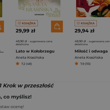
KSIĄŻKA
KSIĄŻKA
29,99 zł
29,94 zł
49,90 zł
49,90 zł
- sugerowana cena
- sugerowana cen
detaliczna
detaliczna
Za głosem nienawiści. Barwy uczuć. Tom 2 Duże litery
Lato w Kołobrzegu
Miłość i odwaga
Aneta Krasińska
Aneta Krasińska
7,2 (48)
7,9 (113)
 Krok w przeszłość
 co myślisz!
ostaw ocenę!