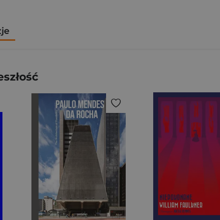
zje
eszłość