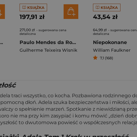
KSIĄŻKA
KSIĄŻKA
197,91 zł
43,54 zł
271,00 zł
64,99 zł
- sugerowana cena
- sugerowana cen
detaliczna
detaliczna
ital. Resistance in the Age of Artificial Intelligence
Paulo Mendes da Rocha. The Architecture of Possibility
Niepokonane
Guilherme Teixeira Wisnik
William Faulkner
7,1 (168)
złość
ela traci wszystko, co kocha. Pozbawiona rodzinnego do
 pomocną dłoń. Adela szuka bezpieczeństwa i miłości, ale 
 walczy o spełnienie marzeń. Spotkanie z niewidzianą przez 
koro nie ma przy kim zasypiać i komu mówić „dzień dobry
przyszłość to dwutomowa powieść o współczesnych relacj