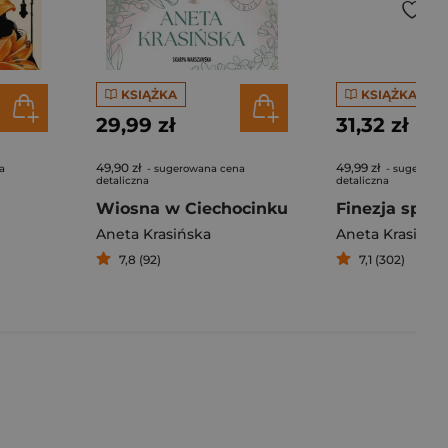
KSIĄŻKA
KSIĄŻKA
29,99 zł
31,32 zł
49,90 zł
49,99 zł
a
- sugerowana cena
- sugerowa
detaliczna
detaliczna
Wiosna w Ciechocinku
Aneta Krasińska
Aneta Krasińsk
7,8 (92)
7,1 (302)