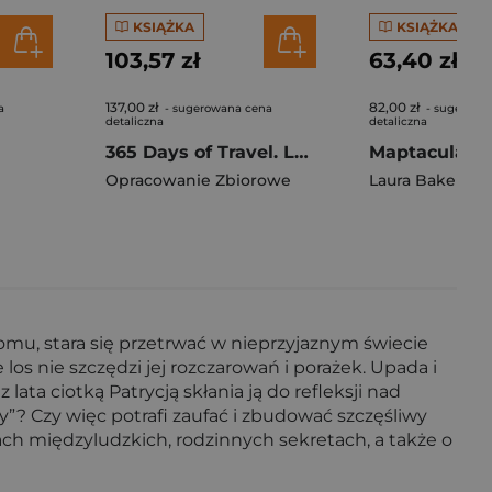
KSIĄŻKA
KSIĄŻKA
103,57 zł
63,40 zł
137,00 zł
82,00 zł
a
- sugerowana cena
- sugerowa
detaliczna
detaliczna
365 Days of Travel. Lonely Planet
Opracowanie Zbiorowe
Laura Baker
mu, stara się przetrwać w nieprzyjaznym świecie
los nie szczędzi jej rozczarowań i porażek. Upada i
lata ciotką Patrycją skłania ją do refleksji nad
”? Czy więc potrafi zaufać i zbudować szczęśliwy
ach międzyludzkich, rodzinnych sekretach, a także o