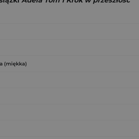
siążki
Adela Tom 1 Krok w przeszłość
a (miękka)