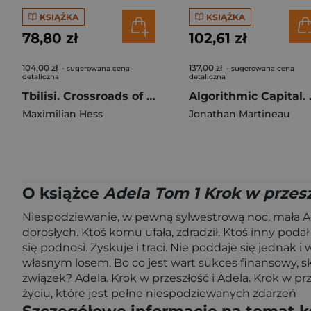
KSIĄŻKA
KSIĄŻKA
78,80 zł
102,61 zł
104,00 zł
137,00 zł
- sugerowana cena
- sugerowana cena
detaliczna
detaliczna
Tbilisi. Crossroads of the Caucasus
Algorithmic Cap
Maximilian Hess
Jonathan Martineau
O książce
Adela Tom 1 Krok w przes
Niespodziewanie, w pewną sylwestrową noc, mała Ad
dorosłych. Ktoś komu ufała, zdradził. Ktoś inny podał
się podnosi. Zyskuje i traci. Nie poddaje się jednak i
własnym losem. Bo co jest wart sukces finansowy, s
związek? Adela. Krok w przeszłość i Adela. Krok w 
życiu, które jest pełne niespodziewanych zdarzeń