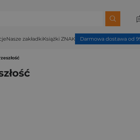
cje
Nasze zakładki
Książki ZNAK
Darmowa dostawa od 99
rzeszłość
szłość