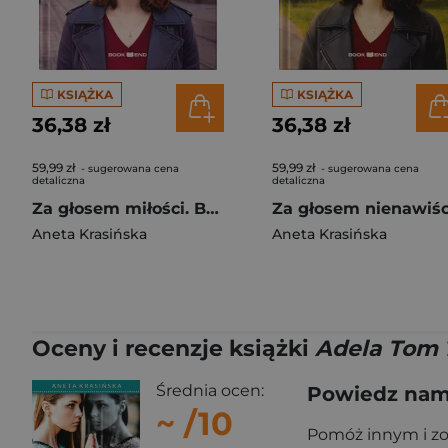
KSIĄŻKA
KSIĄŻKA
36,38 zł
36,38 zł
59,99 zł
59,99 zł
- sugerowana cena
- sugerowana cena
detaliczna
detaliczna
Za głosem miłości. Barwy uczuć. Tom 1 Duże Litery
Aneta Krasińska
Aneta Krasińska
Oceny i recenzje książki
Adela Tom 1
Średnia ocen:
Powiedz nam,
~
/10
Pomóż innym i z