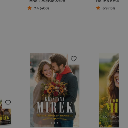
Ilona Gołębiewska
Halina Kowalcz
7,4 (400)
6,9 (151)