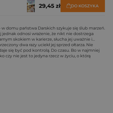
29,45 zł
DO KOSZYKA
ki– w domu państwa Darskich szykuje się ślub marzeń.
j jednak odnosi wrażenie, że nikt nie dostrzega
arnym skokiem w karierze, słucha jej uważnie i…
zeczony dwa razy uciekł jej sprzed ołtarza. Nie
aje się być pod kontrolą. Do czasu. Bo w najmniej
czy nie jest to jedyna rzecz w życiu, o którą