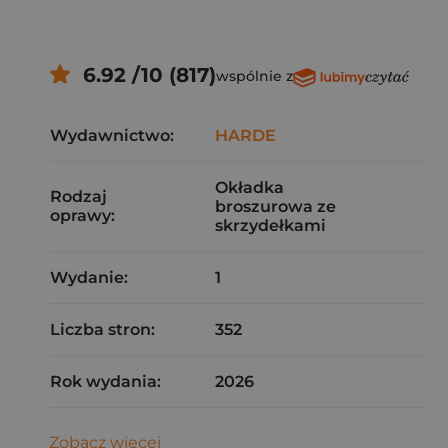
6.92 /10 (817)
wspólnie z
Wydawnictwo:
HARDE
Okładka
Rodzaj
broszurowa ze
oprawy:
skrzydełkami
Wydanie:
1
Liczba stron:
352
Rok wydania:
2026
Zobacz więcej