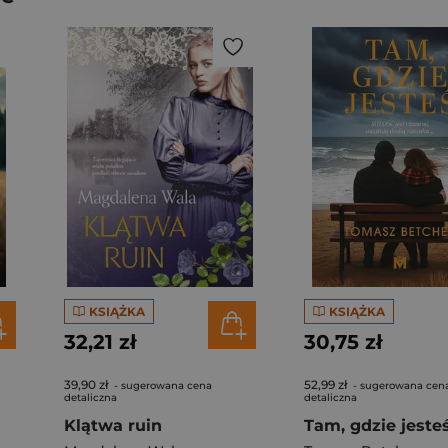
KSIĄŻKA
KSIĄŻKA
32,21 zł
30,75 zł
39,90 zł
52,99 zł
- sugerowana cena
- sugerowana cen
detaliczna
detaliczna
Klątwa ruin
Tam, gdzie jeste