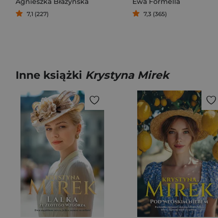
Agnieszka Błażyńska
Ewa Formella
7,1 (227)
7,3 (365)
Inne książki
Krystyna Mirek