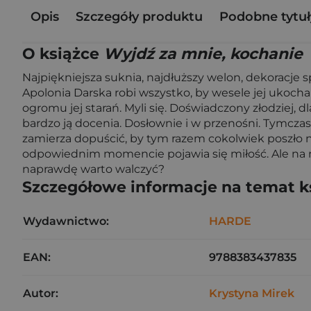
Opis
Szczegóły produktu
Podobne tytuł
O książce
Wyjdź za mnie, kochanie
Najpiękniejsza suknia, najdłuższy welon, dekoracje 
Apolonia Darska robi wszystko, by wesele jej ukochan
ogromu jej starań. Myli się. Doświadczony złodziej,
bardzo ją docenia. Dosłownie i w przenośni. Tymczas
zamierza dopuścić, by tym razem cokolwiek poszło n
odpowiednim momencie pojawia się miłość. Ale na nią
naprawdę warto walczyć?
Szczegółowe informacje na temat k
Wydawnictwo:
HARDE
EAN:
9788383437835
Autor:
Krystyna Mirek