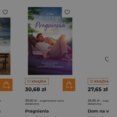
KSIĄŻKA
KSIĄŻKA
30,68 zł
27,65 zł
39,90 zł
36,90 zł
a
- sugerowana cena
- sugerowa
detaliczna
detaliczna
ś
Pragnienia