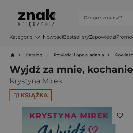
Kategorie
Nowości
Bestsellery
Zapowiedzi
Promo
Katalog
Powieści i opowiadania
Powieśc
Wyjdź za mnie, kochanie
Krystyna Mirek
KSIĄŻKA