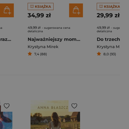
KSIĄŻKA
KSIĄŻKA
34,99 zł
29,99 zł
49,99 zł
49,99 zł
na
- sugerowana cena
- sugerowa
detaliczna
detaliczna
Pakiet Do trzech razy: miłość, serce i szczęście
Najważniejszy moment
Krystyna Mirek
Krystyna Mirek
7,4 (88)
8,0 (93)