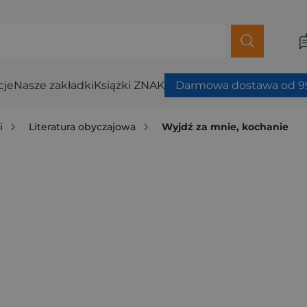
cje
Nasze zakładki
Książki ZNAK
Darmowa dostawa od 99
i
Literatura obyczajowa
Wyjdź za mnie, kochanie