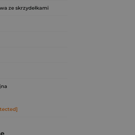
wa ze skrzydełkami
jna
tected]
ie