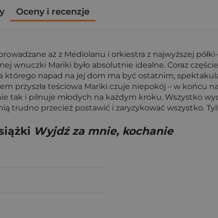
y
Oceny i recenzje
sprowadzane aż z Mediolanu i orkiestra z najwyższej pół
ej wnuczki Mariki było absolutnie idealne. Coraz częście
 dla którego napad na jej dom ma być ostatnim, spektakul
em przyszła teściowa Mariki czuje niepokój – w końcu nar
ie tak i pilnuje młodych na każdym kroku. Wszystko wyd
 trudno przecież postawić i zaryzykować wszystko. Tylko 
siążki
Wyjdź za mnie, kochanie