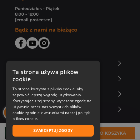
Poniedziałek - Piątek
8:00 - 18:00
[email protected]
Bądź z nami na bieżąco
O Księgarni Znak
Ta strona używa plików
cookie
Zakupy u nas
Ta strona korzysta z plików cookie, aby
Nasza oferta
zapewnić lepszą wygodę użytkowania.
Korzystając z tej strony, wyrażasz zgodę na
używanie przez nas wszystkich plików
Nasi autorzy
cookie zgodnie z warunkami naszej polityki
plików cookie.
ZAAKCEPTUJ ZGODY
70,35 zł
DO KOSZYKA