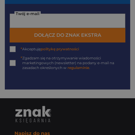
Twój e-mail
DOŁĄCZ DO ZNAK EKSTRA
*
Akceptuję
politykę prywatności
*
Zgadzam się na otrzymywanie wiadomości
marketingowych (newsletter) na podany
e-mail
na
zasadach określonych w
regulaminie
.
Napisz do nas