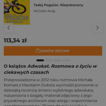
Tadej Pogačar. Niepokonany
McGrath Andy
113,34 zł
ZAMÓW ZESTAW
O książce
Adwokat. Rozmowa o życiu w
ciekawych czasach
Przeprowadzona w 2012 roku rozmowa Michała
Komara z Maciejem Dubois wychodzi ponownie w
dziesiątą rocznicę śmierci wybitnego adwokata,
rozszerzona o bogaty materiał zdjęciowy z jego
prywatnego archiwum oraz wstęp i wspomnienia
współpracowników. "Biorąc do ręki książkę o