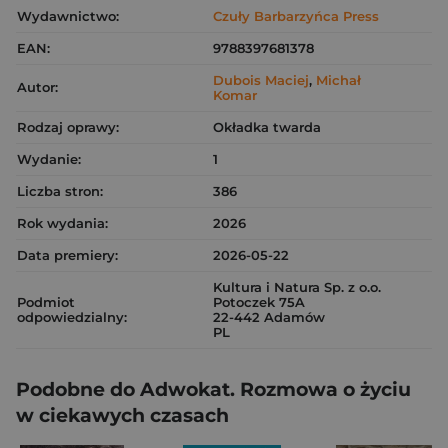
Wydawnictwo:
Czuły Barbarzyńca Press
EAN:
9788397681378
Dubois Maciej
,
Michał
Autor:
Komar
Rodzaj oprawy:
Okładka twarda
Wydanie:
1
Liczba stron:
386
Rok wydania:
2026
Data premiery:
2026-05-22
Kultura i Natura Sp. z o.o.
Podmiot
Potoczek 75A
odpowiedzialny:
22-442 Adamów
PL
Podobne do Adwokat. Rozmowa o życiu
w ciekawych czasach