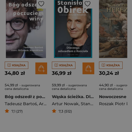
KSIĄŻKA
KSIĄŻKA
KSIĄŻKA
34,80 zł
36,99 zł
30,24 zł
54,99 zł
59,99 zł
44,90 zł
- sugerowana
- sugerowana
- sugerowa
cena detaliczna
cena detaliczna
cena detaliczna
Bóg odszedł z poczuciem winy. Tadeusz Bartoś w rozmowie z Arturem Nowakiem
Wąska ścieżka. Dlaczego odszedłem z Kościoła
Tadeusz Bartoś
,
Artur Nowak
Artur Nowak
,
Stanisław Obirek
Roszak Piotr ks.
7,1 (27)
7,3 (512)