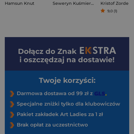
Hamsun Knut
Seweryn Kuśmierczyk
,
Kristof Zorde
Robert Birkho
9,0 (1)
Dołącz do
Znak
i oszczędzaj na dostawie!
Twoje korzyści:
Darmowa dostawa od 99 zł z
Specjalne zniżki tylko dla klubowiczów
Pakiet zakładek Art Ladies za 1 zł
Brak opłat za uczestnictwo