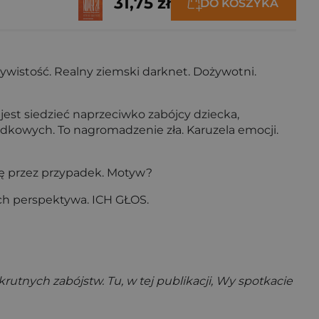
31,75 zł
DO KOSZYKA
zywistość. Realny ziemski darknet. Dożywotni.
est siedzieć naprzeciwko zabójcy dziecka,
adkowych. To nagromadzenie zła. Karuzela emocji.
się przez przypadek. Motyw?
 ich perspektywa. ICH GŁOS.
rutnych zabójstw. Tu, w tej publikacji, Wy spotkacie