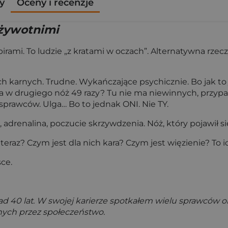
y
Oceny i recenzje
ożywotnimi
rami. To ludzie „z kratami w oczach”. Alternatywna rzec
karnych. Trudne. Wykańczające psychicznie. Bo jak to j
ija w drugiego nóż 49 razy? Tu nie ma niewinnych, przyp
i sprawców. Ulga… Bo to jednak ONI. Nie TY.
e, adrenalina, poczucie skrzywdzenia. Nóż, który pojawił 
 teraz? Czym jest dla nich kara? Czym jest więzienie? To
ce.
ad 40 lat. W swojej karierze spotkałem wielu sprawców ok
nych przez społeczeństwo.