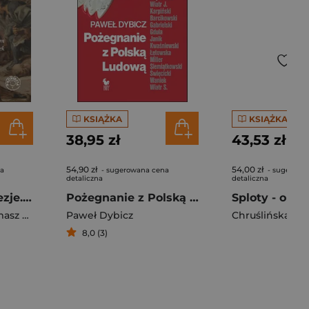
KSIĄŻKA
KSIĄŻKA
38,95 zł
43,53 zł
54,90 zł
54,00 zł
na
- sugerowana cena
- sugerowa
detaliczna
detaliczna
Nowoczesne herezje. Jak ocalić duszę w XXI wieku?
Pożegnanie z Polską Ludową. Rozmowy o schyłku PRL i narodzinach III RP
D. Kolanek
Paweł Dybicz
Chruślińska Iza
8,0 (3)