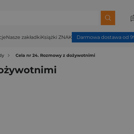
cje
Nasze zakładki
Książki ZNAK
Darmowa dostawa od 99
dy
Cela nr 24. Rozmowy z dożywotnimi
dożywotnimi