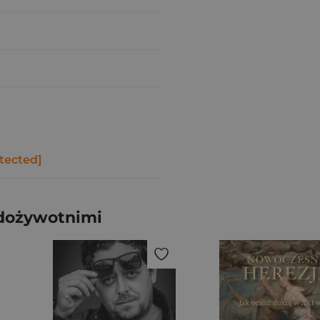
tected]
 dożywotnimi