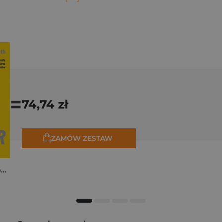
=
74,74 zł
ZAMÓW ZESTAW
Tadej Pogačar. Niepokonany