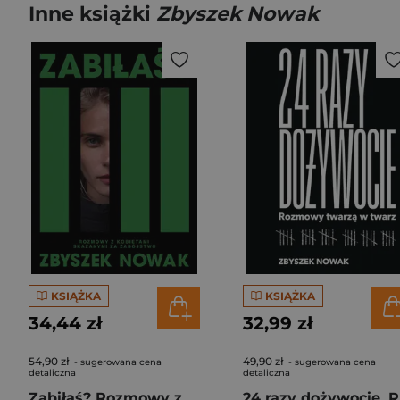
Inne książki
Zbyszek Nowak
KSIĄŻKA
KSIĄŻKA
34,44 zł
32,99 zł
54,90 zł
49,90 zł
- sugerowana cena
- sugerowana cena
detaliczna
detaliczna
Zabiłaś? Rozmowy z kobietami skazanymi za zabójstwo
24 