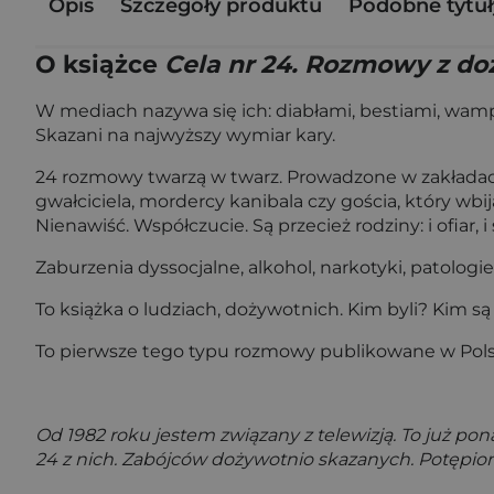
Opis
Szczegóły produktu
Podobne tytuł
O książce
Cela nr 24. Rozmowy z d
W mediach nazywa się ich: diabłami, bestiami, wampi
Skazani na najwyższy wymiar kary.
24 rozmowy twarzą w twarz. Prowadzone w zakładach 
gwałciciela, mordercy kanibala czy gościa, który wb
Nienawiść. Współczucie. Są przecież rodziny: i ofiar, 
Zaburzenia dyssocjalne, alkohol, narkotyki, patologi
To książka o ludziach, dożywotnich. Kim byli? Kim są
To pierwsze tego typu rozmowy publikowane w Pols
Od 1982 roku jestem związany z telewizją. To już pon
24 z nich. Zabójców dożywotnio skazanych. Potępio