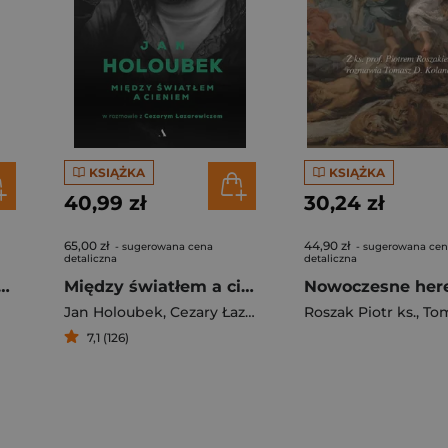
KSIĄŻKA
KSIĄŻKA
40,99 zł
30,24 zł
65,00 zł
44,90 zł
- sugerowana cena
- sugerowana ce
detaliczna
detaliczna
en. Rozmowa z Jerzym Vetulanim wyd. 2024
Między światłem a cieniem
Jan Holoubek
,
Cezary Łazarewicz
Roszak Piotr ks.
,
Tomasz 
7,1 (126)