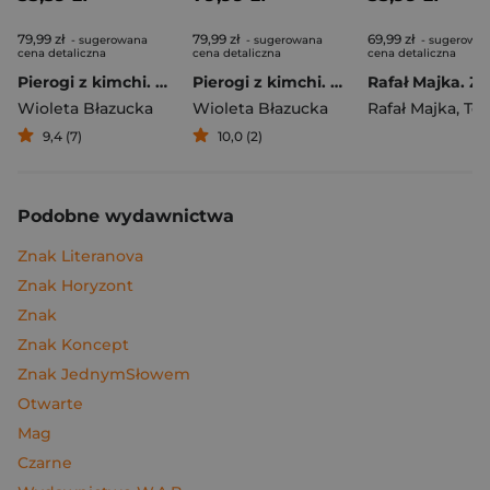
79,99 zł
79,99 zł
69,99 zł
- sugerowana
- sugerowana
- sugerowa
cena detaliczna
cena detaliczna
cena detaliczna
Pierogi z kimchi. Moje ulubione azjatyckie przepisy
Pierogi z kimchi. Moje ulubione azjatyckie przepisy - książka z autografem
Wioleta Błazucka
Wioleta Błazucka
Rafał Majka
,
Tomasz 
9,4 (7)
10,0 (2)
Podobne wydawnictwa
Znak Literanova
Znak Horyzont
Znak
Znak Koncept
Znak JednymSłowem
Otwarte
Mag
Czarne