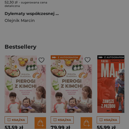
52,30 zł
- sugerowana cena
detaliczna
Dylematy współczesnej Gruzji. Wywiady z przedstawicielami gruzińskich elit społecznych i politycznych
Olejnik Marcin
Bestsellery
KSIĄŻKA
KSIĄŻKA
KSIĄŻKA
53,59 zł
79,99 zł
55,99 zł