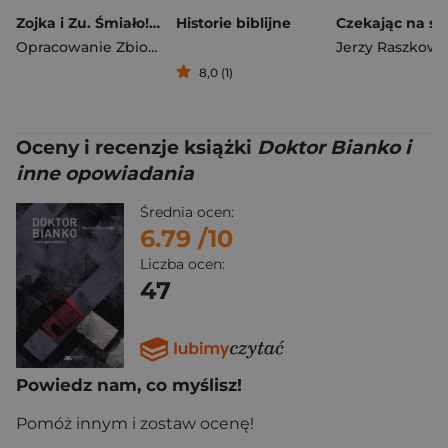
Zojka i Zu. Śmiało! Dasz radę!
Historie biblijne
Opracowanie Zbiorowe
Jerzy Raszkows
8,0 (1)
Oceny i recenzje książki
Doktor Bianko i
inne opowiadania
Średnia ocen:
6.79
/10
Liczba ocen:
47
Powiedz nam, co myślisz!
Pomóż innym i zostaw ocenę!