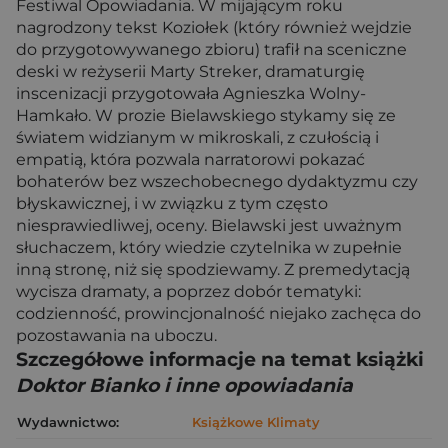
Festiwal Opowiadania. W mijającym roku
nagrodzony tekst Koziołek (który również wejdzie
do przygotowywanego zbioru) trafił na sceniczne
deski w reżyserii Marty Streker, dramaturgię
inscenizacji przygotowała Agnieszka Wolny-
Hamkało. W prozie Bielawskiego stykamy się ze
światem widzianym w mikroskali, z czułością i
empatią, która pozwala narratorowi pokazać
bohaterów bez wszechobecnego dydaktyzmu czy
błyskawicznej, i w związku z tym często
niesprawiedliwej, oceny. Bielawski jest uważnym
słuchaczem, który wiedzie czytelnika w zupełnie
inną stronę, niż się spodziewamy. Z premedytacją
wycisza dramaty, a poprzez dobór tematyki:
codzienność, prowincjonalność niejako zachęca do
pozostawania na uboczu.
Szczegółowe informacje na temat książki
Doktor Bianko i inne opowiadania
Wydawnictwo:
Książkowe Klimaty