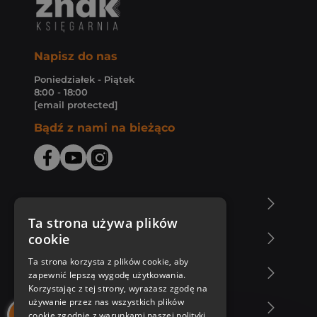
Napisz do nas
Poniedziałek - Piątek
8:00 - 18:00
[email protected]
Bądź z nami na bieżąco
O Księgarni Znak
Ta strona używa plików
cookie
Zakupy u nas
Ta strona korzysta z plików cookie, aby
Nasza oferta
zapewnić lepszą wygodę użytkowania.
Korzystając z tej strony, wyrażasz zgodę na
używanie przez nas wszystkich plików
Nasi autorzy
cookie zgodnie z warunkami naszej polityki