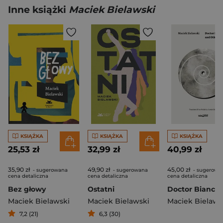
Inne książki
Maciek Bielawski
KSIĄŻKA
KSIĄŻKA
KSIĄŻKA
25,53 zł
32,99 zł
40,99 zł
35,90 zł
49,90 zł
45,00 zł
- sugerowana
- sugerowana
- sugerowa
cena detaliczna
cena detaliczna
cena detaliczna
Bez głowy
Ostatni
Maciek Bielawski
Maciek Bielawski
Maciek Bielaws
7,2 (21)
6,3 (30)