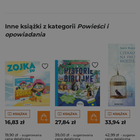
Inne książki z kategorii
Powieści i
opowiadania
KSIĄŻKA
KSIĄŻKA
KSIĄŻKA
16,83 zł
27,84 zł
33,94 zł
19,90 zł
39,00 zł
42,99 zł
- sugerowana
- sugerowana
- sugerowa
cena detaliczna
cena detaliczna
cena detaliczna