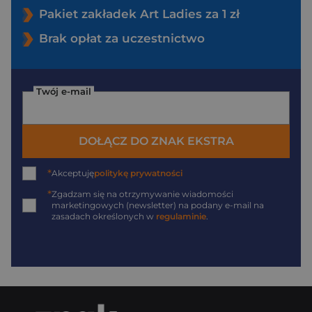
Pakiet zakładek Art Ladies za 1 zł
Brak opłat za uczestnictwo
Twój e-mail
DOŁĄCZ DO ZNAK EKSTRA
*
Akceptuję
politykę prywatności
*
Zgadzam się na otrzymywanie wiadomości
marketingowych (newsletter) na podany
e-mail
na
zasadach określonych w
regulaminie
.