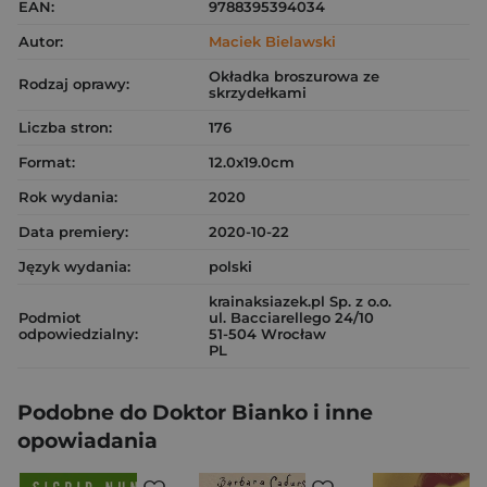
EAN:
9788395394034
Autor:
Maciek Bielawski
Okładka broszurowa ze
Rodzaj oprawy:
skrzydełkami
Liczba stron:
176
Format:
12.0x19.0cm
Rok wydania:
2020
Data premiery:
2020-10-22
Język wydania:
polski
krainaksiazek.pl Sp. z o.o.
Podmiot
ul. Bacciarellego 24/10
odpowiedzialny:
51-504 Wrocław
PL
Podobne do Doktor Bianko i inne
opowiadania