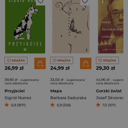
KSIĄŻKA
KSIĄŻKA
KSIĄŻKA
26,99 zł
24,99 zł
29,30 zł
39,90 zł
33,00 zł
44,90 zł
- sugerowana
- sugerowana
- sugerowa
cena detaliczna
cena detaliczna
cena detaliczna
Przyjaciel
Mapa
Gorzki świat
Sigrid Nunez
Barbara Sadurska
Josef Skvoreck
6,9 (1817)
6,9 (336)
7,5 (107)