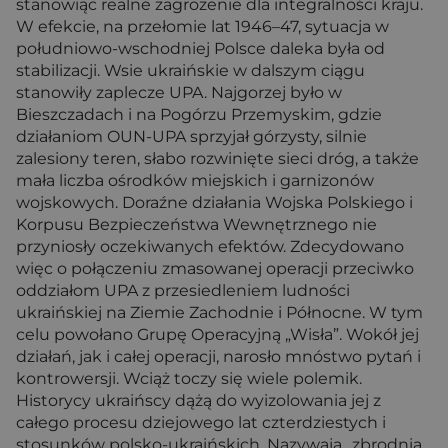
stanowiąc realne zagrożenie dla integralności kraju.
W efekcie, na przełomie lat 1946–47, sytuacja w
południowo-wschodniej Polsce daleka była od
stabilizacji. Wsie ukraińskie w dalszym ciągu
stanowiły zaplecze UPA. Najgorzej było w
Bieszczadach i na Pogórzu Przemyskim, gdzie
działaniom OUN-UPA sprzyjał górzysty, silnie
zalesiony teren, słabo rozwinięte sieci dróg, a także
mała liczba ośrodków miejskich i garnizonów
wojskowych. Doraźne działania Wojska Polskiego i
Korpusu Bezpieczeństwa Wewnętrznego nie
przyniosły oczekiwanych efektów. Zdecydowano
więc o połączeniu zmasowanej operacji przeciwko
oddziałom UPA z przesiedleniem ludności
ukraińskiej na Ziemie Zachodnie i Północne. W tym
celu powołano Grupę Operacyjną „Wisła”. Wokół jej
działań, jak i całej operacji, narosło mnóstwo pytań i
kontrowersji. Wciąż toczy się wiele polemik.
Historycy ukraińscy dążą do wyizolowania jej z
całego procesu dziejowego lat czterdziestych i
stosunków polsko-ukraińskich. Nazywają „zbrodnią