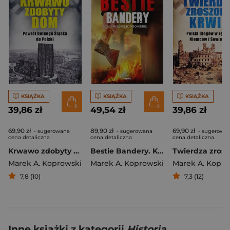
KSIĄŻKA
KSIĄŻKA
KSIĄŻKA
39,86 zł
49,54 zł
39,86 zł
69,90 zł
89,90 zł
69,90 zł
- sugerowana
- sugerowana
- sugerowa
cena detaliczna
cena detaliczna
cena detaliczna
Krwawo zdobyty dom. Powrót Dolnego Śląska do Polski
Bestie Bandery. Kaci Małopolski Wschodniej wyd. 2
Marek A. Koprowski
Marek A. Koprowski
Marek A. Kopro
7,8 (10)
7,3 (12)
Inne książki z kategorii
Historia