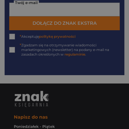
Twój e-mail
DOŁĄCZ DO ZNAK EKSTRA
*
Akceptuję
politykę prywatności
*
Zgadzam się na otrzymywanie wiadomości
marketingowych (newsletter) na podany
e-mail
na
zasadach określonych w
regulaminie
.
Napisz do nas
Poniedziałek - Piątek