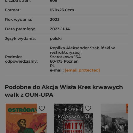
Liczba stron:
608
Format:
16.0x23.0cm
Rok wydania:
2023
Data premiery:
2023-11-14
Język wydania:
polski
Replika Aleksander Szabliński w
restrukturyzacji
Podmiot
Szarotkowa 134
odpowiedzialny:
60-175 Poznań
PL
e-mail:
[email protected]
Podobne do Akcja Wisła Kres krwawych
walk z OUN-UPA