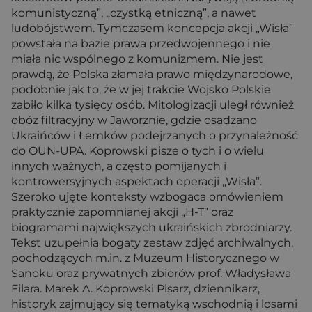
komunistyczną”, „czystką etniczną”, a nawet
ludobójstwem. Tymczasem koncepcja akcji „Wisła”
powstała na bazie prawa przedwojennego i nie
miała nic wspólnego z komunizmem. Nie jest
prawdą, że Polska złamała prawo międzynarodowe,
podobnie jak to, że w jej trakcie Wojsko Polskie
zabiło kilka tysięcy osób. Mitologizacji uległ również
obóz filtracyjny w Jaworznie, gdzie osadzano
Ukraińców i Łemków podejrzanych o przynależność
do OUN-UPA. Koprowski pisze o tych i o wielu
innych ważnych, a często pomijanych i
kontrowersyjnych aspektach operacji „Wisła”.
Szeroko ujęte konteksty wzbogaca omówieniem
praktycznie zapomnianej akcji „H-T” oraz
biogramami największych ukraińskich zbrodniarzy.
Tekst uzupełnia bogaty zestaw zdjęć archiwalnych,
pochodzących m.in. z Muzeum Historycznego w
Sanoku oraz prywatnych zbiorów prof. Władysława
Filara. Marek A. Koprowski Pisarz, dziennikarz,
historyk zajmujący się tematyką wschodnią i losami