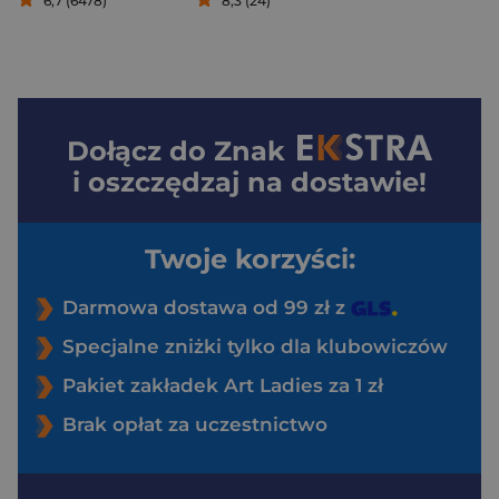
6,7 (6478)
8,3 (24)
Dołącz do
Znak
i oszczędzaj na dostawie!
Twoje korzyści:
Darmowa dostawa od 99 zł z
Specjalne zniżki tylko dla klubowiczów
Pakiet zakładek Art Ladies za 1 zł
Brak opłat za uczestnictwo