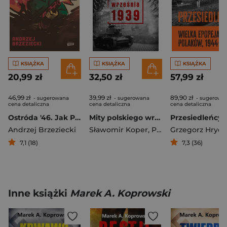
KSIĄŻKA
KSIĄŻKA
KSIĄŻKA
20,99 zł
32,50 zł
57,99 zł
46,99 zł
39,99 zł
89,90 zł
- sugerowana
- sugerowana
- sugerowa
cena detaliczna
cena detaliczna
cena detaliczna
Ostróda '46. Jak Polacy Sowietów gromili
Mity polskiego września 1939
Andrzej Brzeziecki
Sławomir Koper
,
Pawłowski Tymoteusz
Grzegorz Hryci
7,1 (18)
7,3 (36)
Inne książki
Marek A. Koprowski