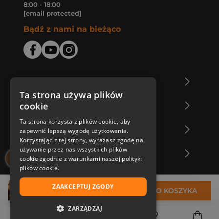
8:00 - 18:00
[email protected]
Bądź z nami na bieżąco
O Księgarni Znak
Ta strona używa plików
cookie
Zakupy u nas
Ta strona korzysta z plików cookie, aby
Nasza oferta
zapewnić lepszą wygodę użytkowania.
Korzystając z tej strony, wyrażasz zgodę na
używanie przez nas wszystkich plików
Nasi autorzy
cookie zgodnie z warunkami naszej polityki
plików cookie.
ZAAKCEPTUJ ZGODY
54,39 zł
DO KOSZYKA
ZARZĄDZAJ