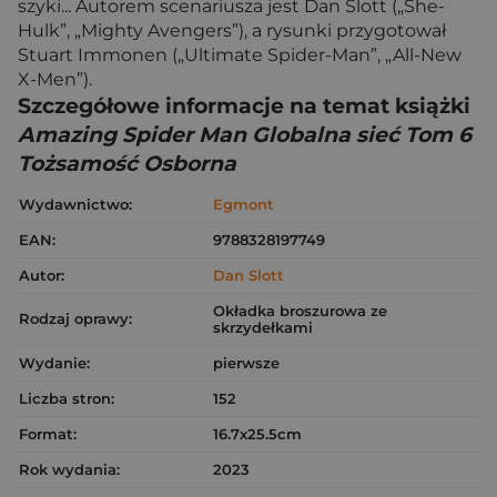
szyki... Autorem scenariusza jest Dan Slott („She-
Hulk”, „Mighty Avengers”), a rysunki przygotował
Stuart Immonen („Ultimate Spider-Man”, „All-New
X-Men”).
Szczegółowe informacje na temat książki
Amazing Spider Man Globalna sieć Tom 6
Tożsamość Osborna
Wydawnictwo:
Egmont
EAN:
9788328197749
Autor:
Dan Slott
Okładka broszurowa ze
Rodzaj oprawy:
skrzydełkami
Wydanie:
pierwsze
Liczba stron:
152
Format:
16.7x25.5cm
Rok wydania:
2023