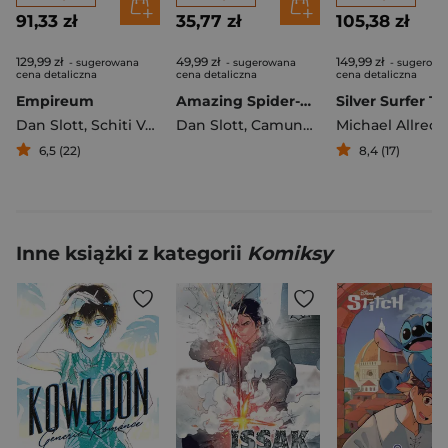
91,33 zł
35,77 zł
105,38 zł
129,99 zł
49,99 zł
149,99 zł
- sugerowana
- sugerowana
- sugerowa
cena detaliczna
cena detaliczna
cena detaliczna
Empireum
Amazing Spider-Man. Globalna sieć. Wrogie przejęcie
Silver Surfer T
Dan Slott
,
Schiti Valerio
Dan Slott
,
Sean Izaakse
,
Camuncoli Giuseppe
,
Ewing Al
Michael Allred
,
L
6,5 (22)
8,4 (17)
Inne książki z kategorii
Komiksy