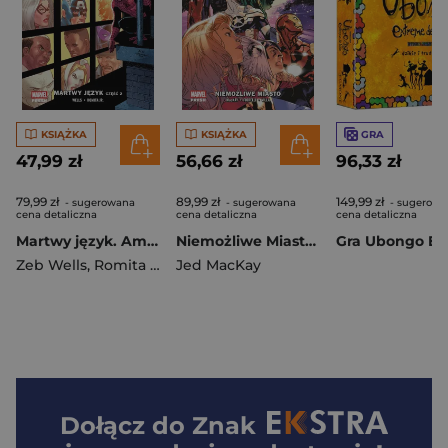
KSIĄŻKA
KSIĄŻKA
GRA
47,99 zł
56,66 zł
96,33 zł
79,99 zł
89,99 zł
149,99 zł
- sugerowana
- sugerowana
- sugerowa
cena detaliczna
cena detaliczna
cena detaliczna
Martwy język. Amazing Spider-Man. Tom 6. Część 2
Niemożliwe Miasto. Avengers. Tom 1
Zeb Wells
,
Romita John Jr.
Jed MacKay
Dołącz do
Znak