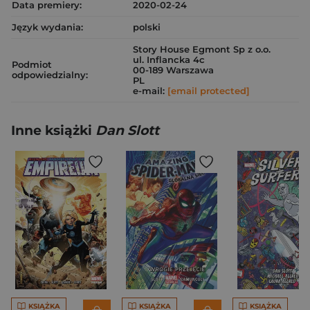
Data premiery:
2020-02-24
Język wydania:
polski
Story House Egmont Sp z o.o.
ul. Inflancka 4c
Podmiot
00-189 Warszawa
odpowiedzialny:
PL
e-mail:
[email protected]
Inne książki
Dan Slott
KSIĄŻKA
KSIĄŻKA
KSIĄŻKA