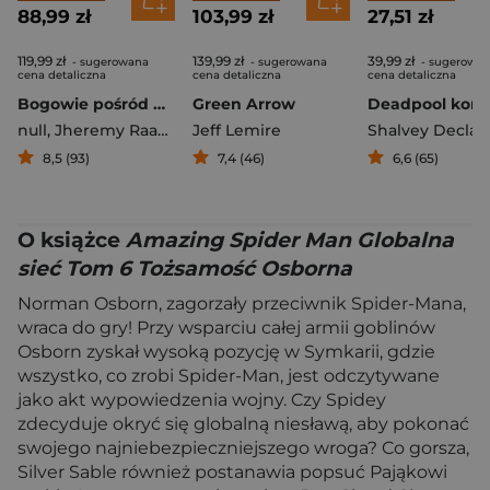
88,99 zł
103,99 zł
27,51 zł
119,99 zł
139,99 zł
39,99 zł
- sugerowana
- sugerowana
- sugerowa
cena detaliczna
cena detaliczna
cena detaliczna
Bogowie pośród nas. Rok pierwszy. Injustice
Green Arrow
null
,
Jheremy Raapack
Jeff Lemire
,
Miller Mike S.
,
Taylor Tom
Shalvey Declan
8,5 (93)
7,4 (46)
6,6 (65)
O książce
Amazing Spider Man Globalna
sieć Tom 6 Tożsamość Osborna
Norman Osborn, zagorzały przeciwnik Spider-Mana,
wraca do gry! Przy wsparciu całej armii goblinów
Osborn zyskał wysoką pozycję w Symkarii, gdzie
wszystko, co zrobi Spider-Man, jest odczytywane
jako akt wypowiedzenia wojny. Czy Spidey
zdecyduje okryć się globalną niesławą, aby pokonać
swojego najniebezpieczniejszego wroga? Co gorsza,
Silver Sable również postanawia popsuć Pająkowi