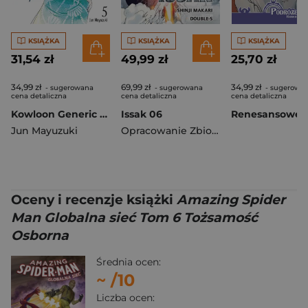
KSIĄŻKA
KSIĄŻKA
KSIĄŻKA
31,54 zł
49,99 zł
25,70 zł
34,99 zł
69,99 zł
34,99 zł
- sugerowana
- sugerowana
- sugerowa
cena detaliczna
cena detaliczna
cena detaliczna
Kowloon Generic Romance. Tom 5
Issak 06
Jun Mayuzuki
Opracowanie Zbiorowe
Oceny i recenzje książki
Amazing Spider
Man Globalna sieć Tom 6 Tożsamość
Osborna
Średnia ocen:
~
/10
Liczba ocen: