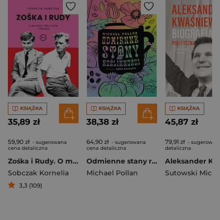
KSIĄŻKA
KSIĄŻKA
KSIĄŻKA
35,89 zł
38,38 zł
45,87 zł
59,90 zł
64,90 zł
79,91 zł
- sugerowana
- sugerowana
- sugerowan
cena detaliczna
cena detaliczna
detaliczna
Zośka i Rudy. O miłości, przyjaźni i Polsce
Odmienne stany roślinności. Jak psychoaktywne rośliny wpływają na nasz umysł
Sobczak Kornelia
Michael Pollan
Sutowski Micha
3,3 (109)