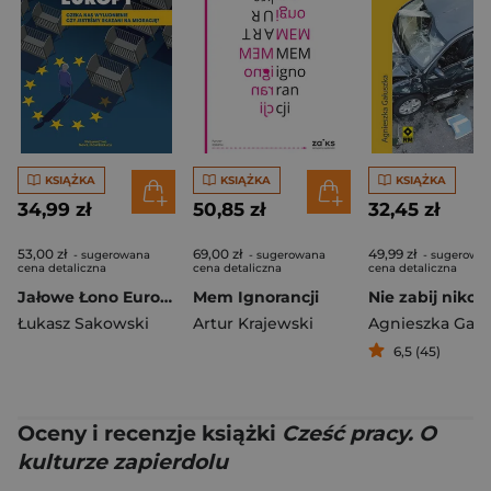
KSIĄŻKA
KSIĄŻKA
KSIĄŻKA
34,99 zł
50,85 zł
32,45 zł
53,00 zł
69,00 zł
49,99 zł
- sugerowana
- sugerowana
- sugerowa
cena detaliczna
cena detaliczna
cena detaliczna
Jałowe Łono Europy Czeka nas wyludnienie czy jesteśmy skazani na migrację?
Mem Ignorancji
Łukasz Sakowski
Artur Krajewski
Agnieszka Gału
6,5 (45)
Oceny i recenzje książki
Cześć pracy. O
kulturze zapierdolu