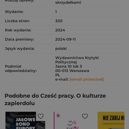
Rodzaj oprawy:
skrzydełkami
Wydanie:
1
Liczba stron:
320
Rok wydania:
2024
Data premiery:
2024-09-11
Język wydania:
polski
Wydawnictwo Krytyki
Politycznej
Podmiot
Jasna 10 lok 3
odpowiedzialny:
00-013 Warszawa
PL
e-mail:
[email protected]
Podobne do Cześć pracy. O kulturze
zapierdolu