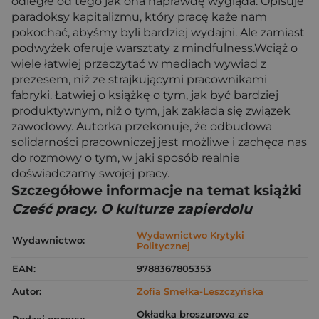
odległe od tego jak ona naprawdę wygląda. Opisuje
paradoksy kapitalizmu, który pracę każe nam
pokochać, abyśmy byli bardziej wydajni. Ale zamiast
podwyżek oferuje warsztaty z mindfulness.Wciąż o
wiele łatwiej przeczytać w mediach wywiad z
prezesem, niż ze strajkującymi pracownikami
fabryki. Łatwiej o książkę o tym, jak być bardziej
produktywnym, niż o tym, jak zakłada się związek
zawodowy. Autorka przekonuje, że odbudowa
solidarności pracowniczej jest możliwe i zachęca nas
do rozmowy o tym, w jaki sposób realnie
doświadczamy swojej pracy.
Szczegółowe informacje na temat książki
Cześć pracy. O kulturze zapierdolu
Wydawnictwo Krytyki
Wydawnictwo:
Politycznej
EAN:
9788367805353
Autor:
Zofia Smełka-Leszczyńska
Okładka broszurowa ze