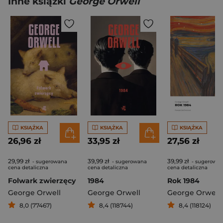
Inne książki
George Orwell
KSIĄŻKA
KSIĄŻKA
KSIĄŻKA
26,96 zł
33,95 zł
27,56 zł
29,99 zł
39,99 zł
39,99 zł
- sugerowana
- sugerowana
- sugerowa
cena detaliczna
cena detaliczna
cena detaliczna
Folwark zwierzęcy
1984
Rok 1984
George Orwell
George Orwell
George Orwell
8,0 (77467)
8,4 (118744)
8,4 (118124)