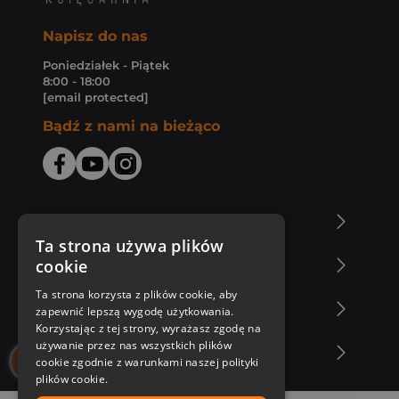
Napisz do nas
Poniedziałek - Piątek
8:00 - 18:00
[email protected]
Bądź z nami na bieżąco
O Księgarni Znak
Ta strona używa plików
cookie
Zakupy u nas
Ta strona korzysta z plików cookie, aby
Nasza oferta
zapewnić lepszą wygodę użytkowania.
Korzystając z tej strony, wyrażasz zgodę na
używanie przez nas wszystkich plików
Nasi autorzy
cookie zgodnie z warunkami naszej polityki
plików cookie.