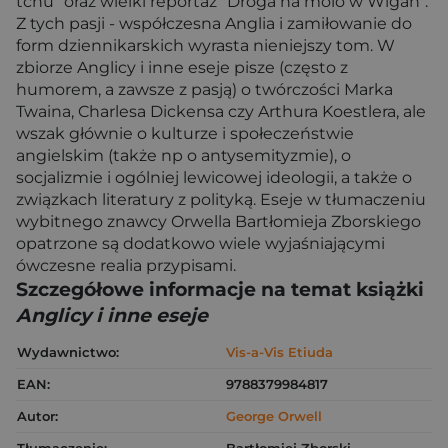
tchu" oraz wielki reportaż "Droga na molo w Wigan".
Z tych pasji - współczesna Anglia i zamiłowanie do
form dziennikarskich wyrasta nieniejszy tom. W
zbiorze Anglicy i inne eseje pisze (często z
humorem, a zawsze z pasją) o twórczości Marka
Twaina, Charlesa Dickensa czy Arthura Koestlera, ale
wszak głównie o kulturze i społeczeństwie
angielskim (także np o antysemityzmie), o
socjalizmie i ogólniej lewicowej ideologii, a także o
związkach literatury z polityką. Eseje w tłumaczeniu
wybitnego znawcy Orwella Bartłomieja Zborskiego
opatrzone są dodatkowo wiele wyjaśniającymi
ówczesne realia przypisami.
Szczegółowe informacje na temat książki
Anglicy i inne eseje
Wydawnictwo:
Vis-a-Vis Etiuda
EAN:
9788379984817
Autor:
George Orwell