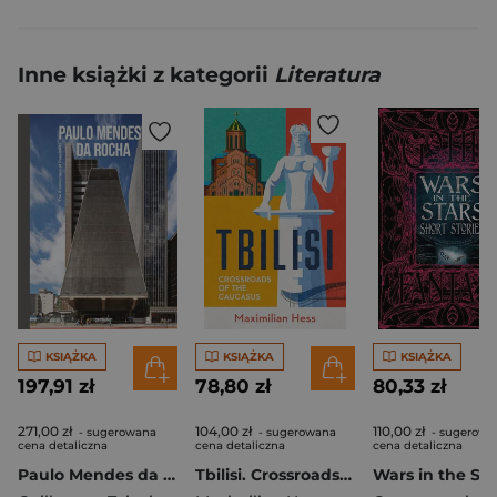
Inne książki z kategorii
Literatura
KSIĄŻKA
KSIĄŻKA
KSIĄŻKA
197,91 zł
78,80 zł
80,33 zł
271,00 zł
104,00 zł
110,00 zł
- sugerowana
- sugerowana
- sugerowa
cena detaliczna
cena detaliczna
cena detaliczna
Paulo Mendes da Rocha. The Architecture of Possibility
Tbilisi. Crossroads of the Caucasus