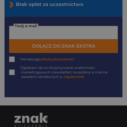
Brak opłat za uczestnictwo
Twój e-mail
DOŁĄCZ DO ZNAK EKSTRA
*
Akceptuję
politykę prywatności
*
Zgadzam się na otrzymywanie wiadomości
marketingowych (newsletter) na podany
e-mail
na
zasadach określonych w
regulaminie
.