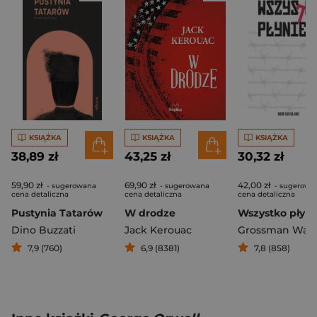
KSIĄŻKA
KSIĄŻKA
KSIĄŻKA
38,89 zł
43,25 zł
30,32 zł
59,90 zł
69,90 zł
42,00 zł
- sugerowana
- sugerowana
- sugerowa
cena detaliczna
cena detaliczna
cena detaliczna
Pustynia Tatarów
W drodze
Wszystko płyni
Dino Buzzati
Jack Kerouac
Grossman Wasil
7,9 (760)
6,9 (8381)
7,8 (858)