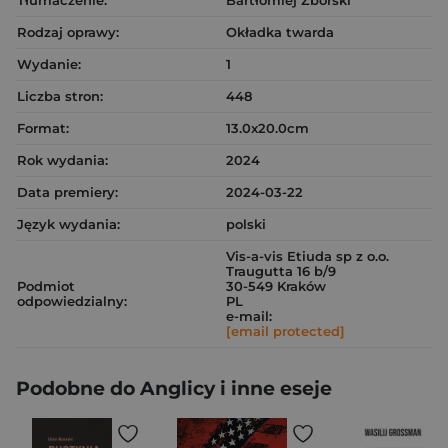
Tłumaczenie:
Bartłomiej Zborski
Rodzaj oprawy:
Okładka twarda
Wydanie:
1
Liczba stron:
448
Format:
13.0x20.0cm
Rok wydania:
2024
Data premiery:
2024-03-22
Język wydania:
polski
Vis-a-vis Etiuda sp z o.o.
Traugutta 16 b/9
Podmiot
30-549 Kraków
odpowiedzialny:
PL
e-mail:
[email protected]
Podobne do Anglicy i inne eseje