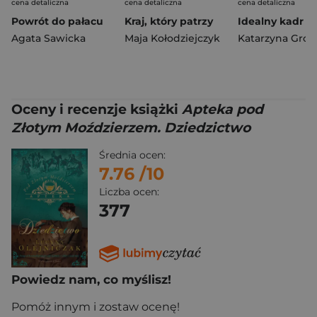
cena detaliczna
cena detaliczna
cena detaliczna
Powrót do pałacu
Kraj, który patrzy
Idealny kadr
Agata Sawicka
Maja Kołodziejczyk
Oceny i recenzje książki
Apteka pod
Złotym Moździerzem. Dziedzictwo
Średnia ocen:
7.76
/10
Liczba ocen:
377
Powiedz nam, co myślisz!
Pomóż innym i zostaw ocenę!