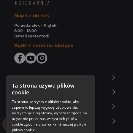
Napisz do nas
Poniedziałek - Piątek
8:00 - 18:00
[email protected]
Bądź z nami na bieżąco
O Księgarni Znak
Ta strona używa plików
cookie
Zakupy u nas
Ta strona korzysta z plików cookie, aby
Nasza oferta
zapewnić lepszą wygodę użytkowania.
Korzystając z tej strony, wyrażasz zgodę na
używanie przez nas wszystkich plików
Nasi autorzy
cookie zgodnie z warunkami naszej polityki
plików cookie.