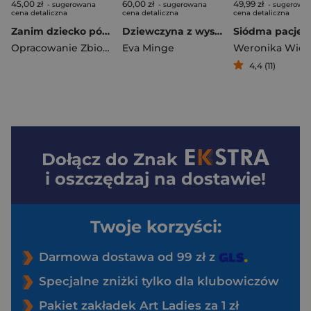
45,00 zł
60,00 zł
49,99 zł
- sugerowana
- sugerowana
- sugerowa
cena detaliczna
cena detaliczna
cena detaliczna
Zanim dziecko pójdzie do szkoły
Dziewczyna z wyspy miliardera. Duże Litery
Siódma pacjen
Opracowanie Zbiorowe
Eva Minge
4,4 (11)
Dołącz do
Znak
i oszczędzaj na dostawie!
Twoje korzyści:
Darmowa dostawa od 99 zł z
Specjalne zniżki tylko dla klubowiczów
Pakiet zakładek Art Ladies za 1 zł