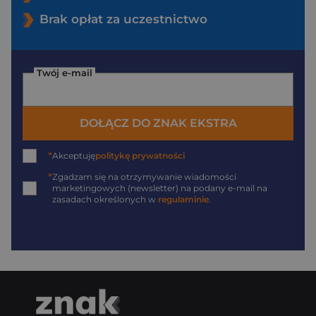
Brak opłat za uczestnictwo
Twój e-mail
DOŁĄCZ DO ZNAK EKSTRA
*
Akceptuję
politykę prywatności
*
Zgadzam się na otrzymywanie wiadomości
marketingowych (newsletter) na podany
e-mail
na
zasadach określonych w
regulaminie
.