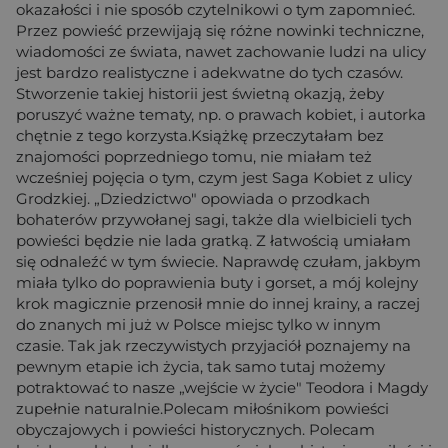
okazałości i nie sposób czytelnikowi o tym zapomnieć.
Przez powieść przewijają się różne nowinki techniczne,
wiadomości ze świata, nawet zachowanie ludzi na ulicy
jest bardzo realistyczne i adekwatne do tych czasów.
Stworzenie takiej historii jest świetną okazją, żeby
poruszyć ważne tematy, np. o prawach kobiet, i autorka
chętnie z tego korzysta.Książkę przeczytałam bez
znajomości poprzedniego tomu, nie miałam też
wcześniej pojęcia o tym, czym jest Saga Kobiet z ulicy
Grodzkiej. „Dziedzictwo" opowiada o przodkach
bohaterów przywołanej sagi, także dla wielbicieli tych
powieści będzie nie lada gratką. Z łatwością umiałam
się odnaleźć w tym świecie. Naprawdę czułam, jakbym
miała tylko do poprawienia buty i gorset, a mój kolejny
krok magicznie przenosił mnie do innej krainy, a raczej
do znanych mi już w Polsce miejsc tylko w innym
czasie. Tak jak rzeczywistych przyjaciół poznajemy na
pewnym etapie ich życia, tak samo tutaj możemy
potraktować to nasze „wejście w życie" Teodora i Magdy
zupełnie naturalnie.Polecam miłośnikom powieści
obyczajowych i powieści historycznych. Polecam