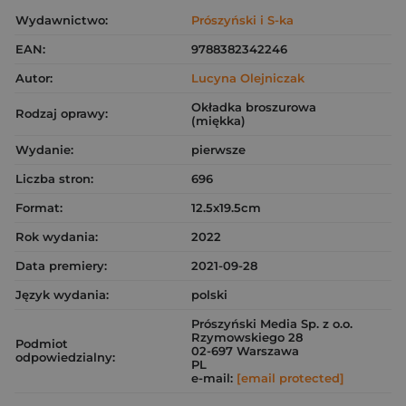
Wydawnictwo:
Prószyński i S-ka
EAN:
9788382342246
Autor:
Lucyna Olejniczak
Okładka broszurowa
Rodzaj oprawy:
(miękka)
Wydanie:
pierwsze
Liczba stron:
696
Format:
12.5x19.5cm
Rok wydania:
2022
Data premiery:
2021-09-28
Język wydania:
polski
Prószyński Media Sp. z o.o.
Rzymowskiego 28
Podmiot
02-697 Warszawa
odpowiedzialny:
PL
e-mail:
[email protected]