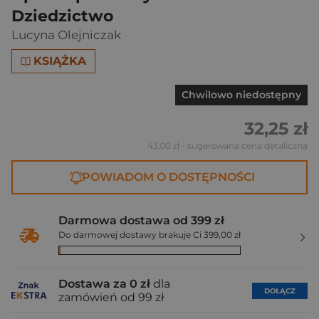
Dziedzictwo
Lucyna Olejniczak
KSIĄŻKA
Chwilowo niedostępny
32,25 zł
43,00 zł
- sugerowana cena detaliczna
POWIADOM O DOSTĘPNOŚCI
Darmowa dostawa od 399 zł
Do darmowej dostawy brakuje Ci 399,00 zł
Dostawa za 0 zł
dla
DOŁĄCZ
zamówień od 99 zł