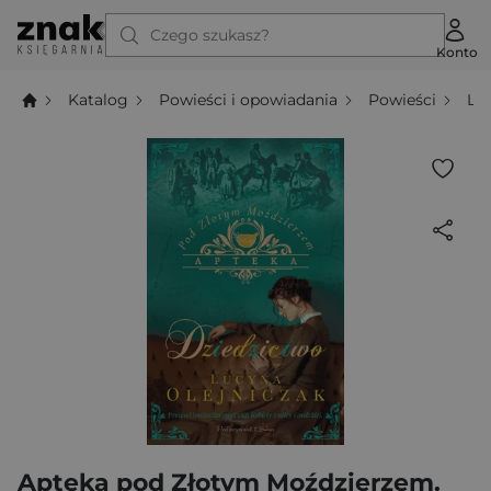
Czego szukasz?
Konto
Katalog
Powieści i opowiadania
Powieści
Li
Apteka pod Złotym Moździerzem.