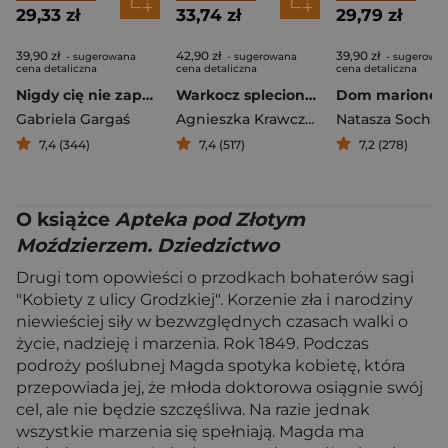
29,33 zł
33,74 zł
29,79 zł
39,90 zł
42,90 zł
39,90 zł
- sugerowana
- sugerowana
- sugerowa
cena detaliczna
cena detaliczna
cena detaliczna
Nigdy cię nie zapomnę
Warkocz spleciony z kwiatów
Dom marionet
Gabriela Gargaś
Agnieszka Krawczyk
Natasza Socha
7,4 (344)
7,4 (517)
7,2 (278)
O książce
Apteka pod Złotym
Moździerzem. Dziedzictwo
Drugi tom opowieści o przodkach bohaterów sagi
"Kobiety z ulicy Grodzkiej". Korzenie zła i narodziny
niewieściej siły w bezwzględnych czasach walki o
życie, nadzieję i marzenia. Rok 1849. Podczas
podroży poślubnej Magda spotyka kobietę, która
przepowiada jej, że młoda doktorowa osiągnie swój
cel, ale nie będzie szczęśliwa. Na razie jednak
wszystkie marzenia się spełniają. Magda ma