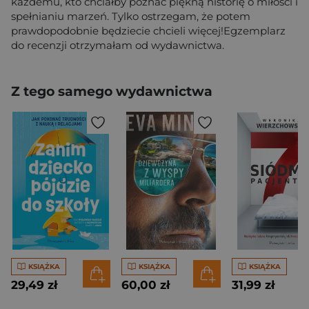
każdemu, kto chciałby poznać piękną historię o miłości i
spełnianiu marzeń. Tylko ostrzegam, że potem
prawdopodobnie będziecie chcieli więcej!Egzemplarz
do recenzji otrzymałam od wydawnictwa.
Z tego samego wydawnictwa
KSIĄŻKA
KSIĄŻKA
KSIĄŻKA
29,49 zł
60,00 zł
31,99 zł