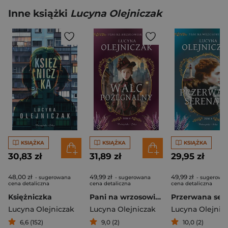
Inne książki
Lucyna Olejniczak
KSIĄŻKA
KSIĄŻKA
KSIĄŻKA
30,83 zł
31,89 zł
29,95 zł
48,00 zł
49,99 zł
49,99 zł
- sugerowana
- sugerowana
- sugerowa
cena detaliczna
cena detaliczna
cena detaliczna
Księżniczka
Pani na wrzosowisku. Tom 4. Walc pożegnalny
Lucyna Olejniczak
Lucyna Olejniczak
Lucyna Olejnic
6,6 (152)
9,0 (2)
10,0 (2)