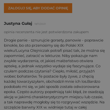
ZALOGUJ SIĘ, ABY DODAĆ OPINIĘ
Justyna Gułaj
18/11/2021
opinia recenzenta nie jest potwierdzona zakupem
Drogie panie - sznurujcie gorsety, panowie - poprawcie
binokle, bo oto przenosimy się do Polski XIX
wieku!Lucyna Olejniczak potrafi pisać tak, że można się
zapomnieć, zatracić w lekturze. Niby pokazuje nam
zwykłe wydarzenia, ot jakieś małżeństwo otwiera
aptekę, a jednak wszystko wydaje się fascynujące. Co
czułam podczas czytania? Ciepło, miłość, przyjaźń
wobec bohaterów. Te postacie były żywe, z chęcią
każdej towarzyszyłam, obchodził mnie ich los.Bardzo
podobało mi się, w jaki sposób została odwzorowana
epoka. Często autorzy popełniają taki błąd, że osadzają
akcję w jakimś charakterystycznym miejscu lub czasie,
a tak naprawdę mogłoby się to rozgrywać wszędzie. Na
szczęście barwny XIX w. widnieje tutaj w całej