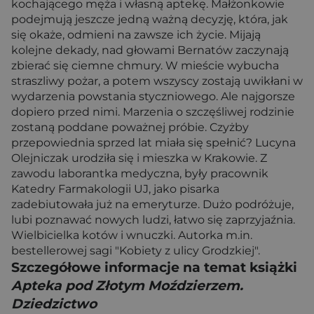
kochającego męża i własną aptekę. Małżonkowie
podejmują jeszcze jedną ważną decyzję, która, jak
się okaże, odmieni na zawsze ich życie. Mijają
kolejne dekady, nad głowami Bernatów zaczynają
zbierać się ciemne chmury. W mieście wybucha
straszliwy pożar, a potem wszyscy zostają uwikłani w
wydarzenia powstania styczniowego. Ale najgorsze
dopiero przed nimi. Marzenia o szczęśliwej rodzinie
zostaną poddane poważnej próbie. Czyżby
przepowiednia sprzed lat miała się spełnić? Lucyna
Olejniczak urodziła się i mieszka w Krakowie. Z
zawodu laborantka medyczna, były pracownik
Katedry Farmakologii UJ, jako pisarka
zadebiutowała już na emeryturze. Dużo podróżuje,
lubi poznawać nowych ludzi, łatwo się zaprzyjaźnia.
Wielbicielka kotów i wnuczki. Autorka m.in.
bestellerowej sagi "Kobiety z ulicy Grodzkiej".
Szczegółowe informacje na temat książki
Apteka pod Złotym Moździerzem.
Dziedzictwo