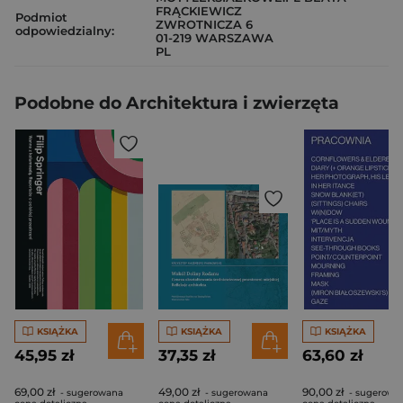
FRĄCKIEWICZ
Podmiot
ZWROTNICZA 6
odpowiedzialny:
01-219 WARSZAWA
PL
Podobne do Architektura i zwierzęta
KSIĄŻKA
KSIĄŻKA
KSIĄŻKA
45,95 zł
37,35 zł
63,60 zł
69,00 zł
49,00 zł
90,00 zł
- sugerowana
- sugerowana
- sugerowa