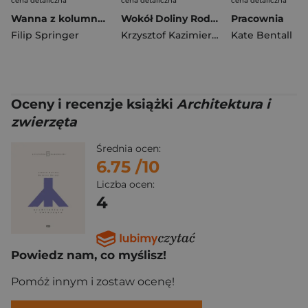
cena detaliczna
cena detaliczna
cena detaliczna
Wanna z kolumnadą
Wokół Doliny Rodanu. Geneza ukształtowania średniowiecznej przestrzeni miejskiej. Refleksje architekta
Pracownia
Filip Springer
Krzysztof Kazimierz Pawłowski
Kate Bentall
Oceny i recenzje książki
Architektura i
zwierzęta
Średnia ocen:
6.75
/10
Liczba ocen:
4
Powiedz nam, co myślisz!
Pomóż innym i zostaw ocenę!