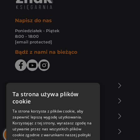
Napisz do nas
Poniedziałek - Piątek
8:00 - 18:00
[email protected]
Bądź z nami na bieżąco
O Księgarni Znak
Ta strona używa plików
cookie
Zakupy u nas
Ta strona korzysta z plików cookie, aby
Nasza oferta
zapewnić lepszą wygodę użytkowania.
Korzystając z tej strony, wyrażasz zgodę na
używanie przez nas wszystkich plików
Nasi autorzy
cookie zgodnie z warunkami naszej polityki