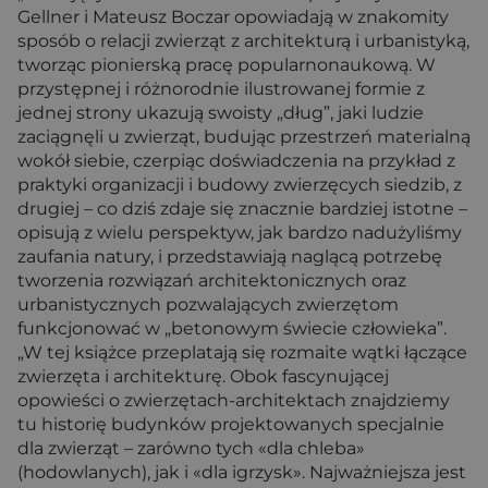
Gellner i Mateusz Boczar opowiadają w znakomity
sposób o relacji zwierząt z architekturą i urbanistyką,
tworząc pionierską pracę popularnonaukową. W
przystępnej i różnorodnie ilustrowanej formie z
jednej strony ukazują swoisty „dług”, jaki ludzie
zaciągnęli u zwierząt, budując przestrzeń materialną
wokół siebie, czerpiąc doświadczenia na przykład z
praktyki organizacji i budowy zwierzęcych siedzib, z
drugiej – co dziś zdaje się znacznie bardziej istotne –
opisują z wielu perspektyw, jak bardzo nadużyliśmy
zaufania natury, i przedstawiają naglącą potrzebę
tworzenia rozwiązań architektonicznych oraz
urbanistycznych pozwalających zwierzętom
funkcjonować w „betonowym świecie człowieka”.
„W tej książce przeplatają się rozmaite wątki łączące
zwierzęta i architekturę. Obok fascynującej
opowieści o zwierzętach-architektach znajdziemy
tu historię budynków projektowanych specjalnie
dla zwierząt – zarówno tych «dla chleba»
(hodowlanych), jak i «dla igrzysk». Najważniejsza jest