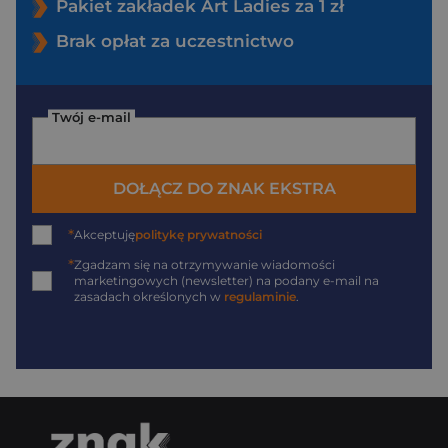
Pakiet zakładek Art Ladies za 1 zł
Brak opłat za uczestnictwo
Twój e-mail
DOŁĄCZ DO ZNAK EKSTRA
*
Akceptuję
politykę prywatności
*
Zgadzam się na otrzymywanie wiadomości
marketingowych (newsletter) na podany
e-mail
na
zasadach określonych w
regulaminie
.