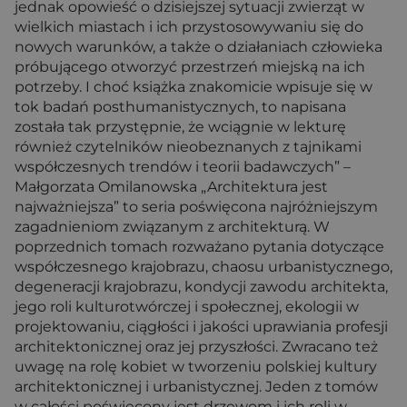
jednak opowieść o dzisiejszej sytuacji zwierząt w
wielkich miastach i ich przystosowywaniu się do
nowych warunków, a także o działaniach człowieka
próbującego otworzyć przestrzeń miejską na ich
potrzeby. I choć książka znakomicie wpisuje się w
tok badań posthumanistycznych, to napisana
została tak przystępnie, że wciągnie w lekturę
również czytelników nieobeznanych z tajnikami
współczesnych trendów i teorii badawczych” –
Małgorzata Omilanowska „Architektura jest
najważniejsza” to seria poświęcona najróżniejszym
zagadnieniom związanym z architekturą. W
poprzednich tomach rozważano pytania dotyczące
współczesnego krajobrazu, chaosu urbanistycznego,
degeneracji krajobrazu, kondycji zawodu architekta,
jego roli kulturotwórczej i społecznej, ekologii w
projektowaniu, ciągłości i jakości uprawiania profesji
architektonicznej oraz jej przyszłości. Zwracano też
uwagę na rolę kobiet w tworzeniu polskiej kultury
architektonicznej i urbanistycznej. Jeden z tomów
w całości poświęcony jest drzewom i ich roli w