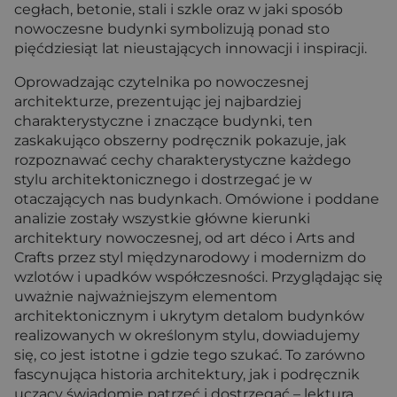
cegłach, betonie, stali i szkle oraz w jaki sposób
nowoczesne budynki symbolizują ponad sto
pięćdziesiąt lat nieustających innowacji i inspiracji.
Oprowadzając czytelnika po nowoczesnej
architekturze, prezentując jej najbardziej
charakterystyczne i znaczące budynki, ten
zaskakująco obszerny podręcznik pokazuje, jak
rozpoznawać cechy charakterystyczne każdego
stylu architektonicznego i dostrzegać je w
otaczających nas budynkach. Omówione i poddane
analizie zostały wszystkie główne kierunki
architektury nowoczesnej, od art déco i Arts and
Crafts przez styl międzynarodowy i modernizm do
wzlotów i upadków współczesności. Przyglądając się
uważnie najważniejszym elementom
architektonicznym i ukrytym detalom budynków
realizowanych w określonym stylu, dowiadujemy
się, co jest istotne i gdzie tego szukać. To zarówno
fascynująca historia architektury, jak i podręcznik
uczący świadomie patrzeć i dostrzegać – lektura