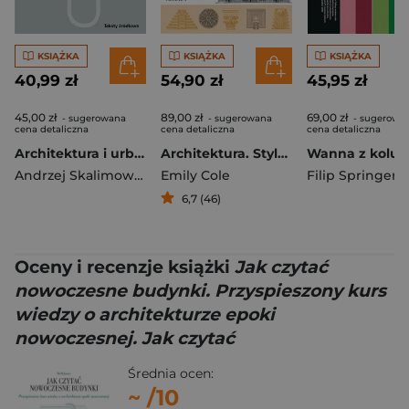
KSIĄŻKA
KSIĄŻKA
KSIĄŻKA
40,99 zł
54,90 zł
45,95 zł
45,00 zł
89,00 zł
69,00 zł
- sugerowana
- sugerowana
- sugerowa
cena detaliczna
cena detaliczna
cena detaliczna
Architektura i urbanistyka w dokumentach KC PZPR
Architektura. Style i detale
Andrzej Skalimowski
Emily Cole
Filip Springer
6,7 (46)
Oceny i recenzje książki
Jak czytać
nowoczesne budynki. Przyspieszony kurs
wiedzy o architekturze epoki
nowoczesnej. Jak czytać
Średnia ocen:
~
/10