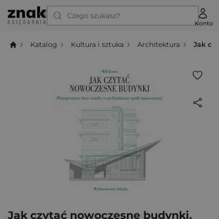
Czego szukasz?
Konto
Katalog
Kultura i sztuka
Architektura
Jak cz
Jak czytać nowoczesne budynki.