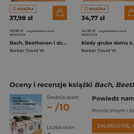
KSIĄŻKA
KSIĄŻKA
37,98 zł
34,77 zł
49,90 zł
44,90 zł
- sugerowana cena
- sugerowana cena
detaliczna
detaliczna
Bach, Beethoven i dziewczyny
Kiedy gruba dama śpiewa czyli his
Barber David W.
Barber David W.
Oceny i recenzje książki
Bach, Beeth
Średnia ocen:
Powiedz nam,
~
/10
Pomóż innym i z
ZALOGUJ SIĘ,
Liczba ocen: