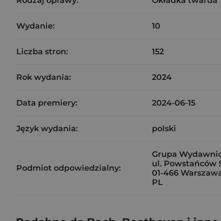
Rodzaj oprawy:
Okładka twarda
Wydanie:
10
Liczba stron:
152
Rok wydania:
2024
Data premiery:
2024-06-15
Język wydania:
polski
Grupa Wydawnic
ul. Powstańców Ś
Podmiot odpowiedzialny:
01-466 Warszaw
PL