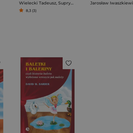
Wielecki Tadeusz
,
Suprynowicz Adam
Jarosław Iwaszkiewi
8,3 (3)