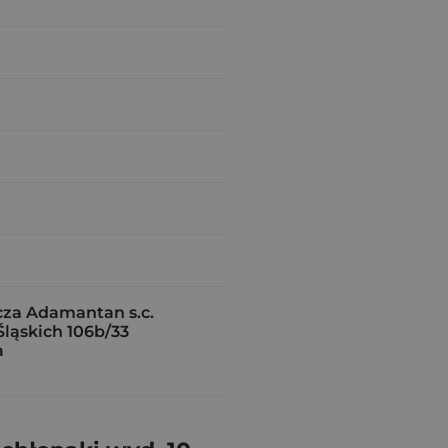
za Adamantan s.c.
ląskich 106b/33
a