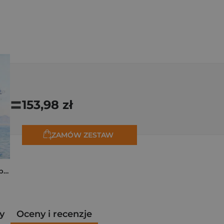
=
153,98 zł
ZAMÓW ZESTAW
Monet. Podróże. W poszukiwaniu światła
y
Oceny i recenzje