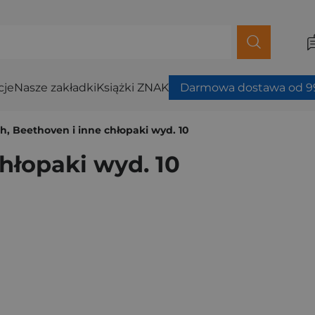
cje
Nasze zakładki
Książki ZNAK
Darmowa dostawa od 99
h, Beethoven i inne chłopaki wyd. 10
hłopaki wyd. 10