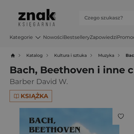
Kategorie
Nowości
Bestsellery
Zapowiedzi
Promo
Katalog
Kultura i sztuka
Muzyka
Bac
Bach, Beethoven i inne c
Barber David W.
KSIĄŻKA