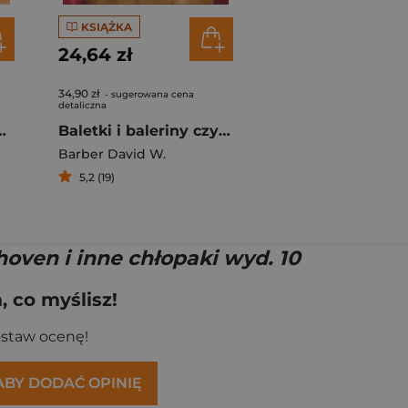
KSIĄŻKA
24,64 zł
34,90 zł
- sugerowana cena
detaliczna
toria opery wyłożona wreszcie jak należy
Baletki i baleriny czyli historia baletu wyłożona wreszcie jak należy
Barber David W.
5,2 (19)
oven i inne chłopaki wyd. 10
 co myślisz!
ostaw ocenę!
 ABY DODAĆ OPINIĘ