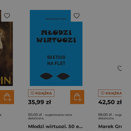
KSIĄŻKA
KSIĄŻKA
35,99 zł
42,50 zł
50,00 zł
69,00 zł
a
- sugerowana cena
- sugerowa
detaliczna
detaliczna
Młodzi wirtuozi. 50 etiud na flet