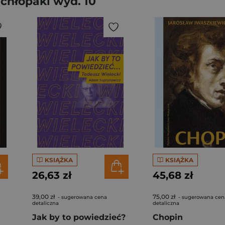
chłopaki wyd. 10
KSIĄŻKA
KSIĄŻKA
26,63 zł
45,68 zł
39,00 zł
75,00 zł
- sugerowana cena
- sugerowana cen
detaliczna
detaliczna
Jak by to powiedzieć?
Chopin