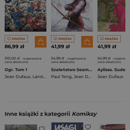
KSIĄŻKA
KSIĄŻKA
KSIĄŻKA
86,99 zł
41,99 zł
41,99 zł
100,00 zł
54,99 zł
54,99 zł
- sugerowana
- sugerowana
- sugerowa
cena detaliczna
cena detaliczna
cena detaliczna
Ogr. Tom 1
Szaleństwo Seamusa. Sudenne'owie. Skarga Utraconych Ziem. Cykl 4. Tom 3
Jean Dufaux
,
Landa Juan Luis
Paul Teng
,
Jean Dufaux
Jean Dufaux
Inne książki z kategorii
Komiksy