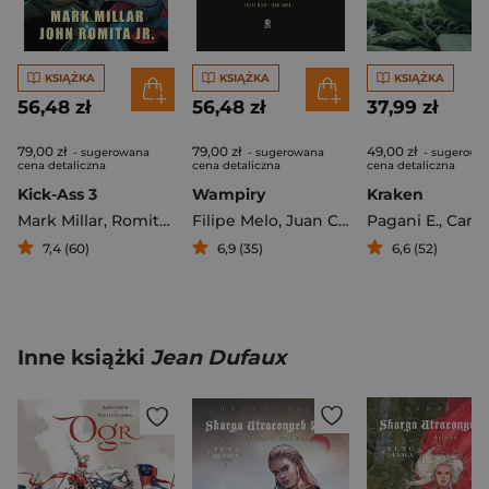
KSIĄŻKA
KSIĄŻKA
KSIĄŻKA
56,48 zł
56,48 zł
37,99 zł
79,00 zł
79,00 zł
49,00 zł
- sugerowana
- sugerowana
- sugerowa
cena detaliczna
cena detaliczna
cena detaliczna
Kick-Ass 3
Wampiry
Kraken
Mark Millar
,
Romita John Jr.
Filipe Melo
,
Juan Cavia
Pagani E.
,
Cannuccia
7,4 (60)
6,9 (35)
6,6 (52)
Inne książki
Jean Dufaux