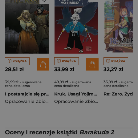
KSIĄŻKA
KSIĄŻKA
KSIĄŻKA
28,51 zł
33,99 zł
32,27 zł
39,99 zł
49,99 zł
35,99 zł
- sugerowana
- sugerowana
- sugerowa
cena detaliczna
cena detaliczna
cena detaliczna
I postarajcie się przeżyć. Pięć Krain. Tom 13
Kruk. Usagi Yojimbo
Opracowanie Zbiorowe
Opracowanie Zbiorowe
Oceny i recenzje książki
Barakuda 2