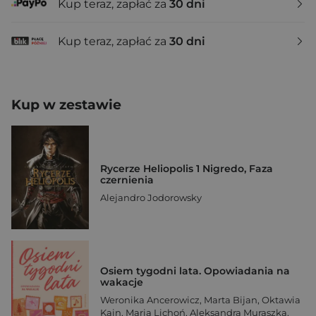
Kup teraz, zapłać za
30 dni
Kup teraz, zapłać za
30 dni
Kup w zestawie
Rycerze Heliopolis 1 Nigredo, Faza
czernienia
Alejandro Jodorowsky
Osiem tygodni lata. Opowiadania na
wakacje
Weronika Ancerowicz
,
Marta Bijan
,
Oktawia
Kain
,
Maria Lichoń
,
Aleksandra Muraszka
,