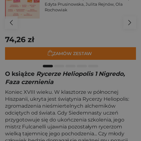
Edyta Prusinowska
,
Julita Rejnów
,
Ola
Rochowiak
74,26 zł
ZAMÓW ZESTAW
O książce
Rycerze Heliopolis 1 Nigredo,
Faza czernienia
Koniec XVIII wieku. W klasztorze w północnej
Hiszpanii, ukryta jest świątynia Rycerzy Heliopolis:
zgromadzenia nieśmiertelnych alchemików
odciętych od świata. Gdy Siedemnasty uczeń
przygotowuje się do ukończenia szkolenia, jego
mistrz Fulcanelli ujawnia pozostałym rycerzom
wielką tajemnicę jego pochodzenia... Czy młody
człowiek będzie domagał się należnej mu pozycji,