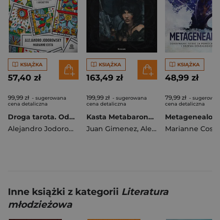
KSIĄŻKA
KSIĄŻKA
KSIĄŻKA
57,40 zł
163,49 zł
48,99 zł
99,99 zł
199,99 zł
79,99 zł
- sugerowana
- sugerowana
- sugerowa
cena detaliczna
cena detaliczna
cena detaliczna
Droga tarota. Odkrywanie tajemnic życia poprzez symbole i archetypy
Kasta Metabaronów T.5-8 w.2
Alejandro Jodorowsky
Juan Gimenez
,
Alejandro Jodorowsky
Marianne Costa
Inne książki z kategorii
Literatura
młodzieżowa