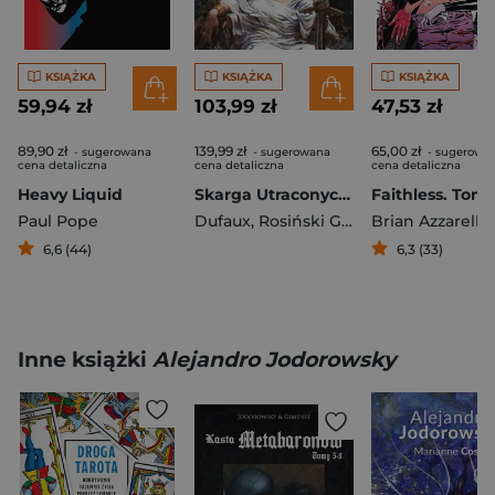
KSIĄŻKA
KSIĄŻKA
KSIĄŻKA
59,94 zł
103,99 zł
47,53 zł
89,90 zł
139,99 zł
65,00 zł
- sugerowana
- sugerowana
- sugerowa
cena detaliczna
cena detaliczna
cena detaliczna
Heavy Liquid
Skarga Utraconych Ziem
Faithless. Tom 
Paul Pope
Dufaux
,
Rosiński Grzegorz
Brian Azzarello
6,6 (44)
6,3 (33)
Inne książki
Alejandro Jodorowsky