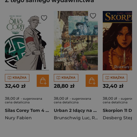
Z tego samego wydawnictwa
KSIĄŻKA
KSIĄŻKA
KSIĄŻKA
32,40 zł
28,80 zł
32,40 zł
38,00 zł
38,00 zł
38,00 zł
- sugerowana
- sugerowana
- sugerowa
cena detaliczna
cena detaliczna
cena detaliczna
Silas Corey Tom 4 Testament Zarkoff 2/2
Urban 2 Idący na śmierć
Nury Fabien
Brunschwig Luc
,
Ricci Roberto
Desberg Step