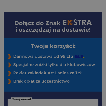
Dołącz do
Znak
i oszczędzaj na dostawie!
Twoje korzyści:
Darmowa dostawa od 99 zł z
Specjalne zniżki tylko dla klubowiczów
Pakiet zakładek Art Ladies za 1 zł
Brak opłat za uczestnictwo
Twój e-mail