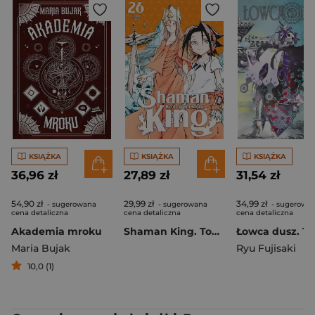
KSIĄŻKA
KSIĄŻKA
KSIĄŻKA
36,96 zł
27,89 zł
31,54 zł
54,90 zł
29,99 zł
34,99 zł
- sugerowana
- sugerowana
- sugerowa
cena detaliczna
cena detaliczna
cena detaliczna
Akademia mroku
Shaman King. Tom 26
Łowca dusz. To
Maria Bujak
Ryu Fujisaki
10,0 (1)