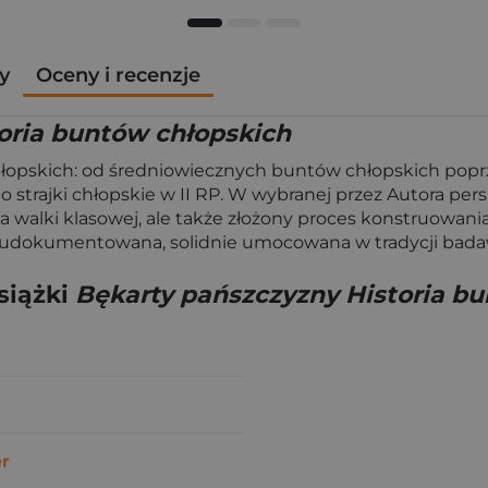
y
Oceny i recenzje
oria buntów chłopskich
chłopskich: od średniowiecznych buntów chłopskich popr
po strajki chłopskie w II RP. W wybranej przez Autora pers
 walki klasowej, ale także złożony proces konstruowania
udokumentowana, solidnie umocowana w tradycji badawc
siążki
Bękarty pańszczyzny Historia b
r