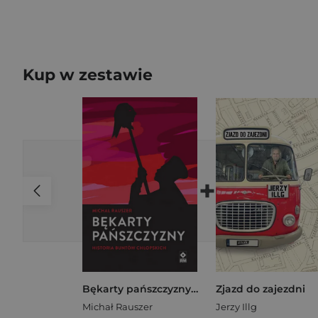
Kup w zestawie
+
Bękarty pańszczyzny Historia buntów chłopskich
Zjazd do zajezdni
Michał Rauszer
Jerzy Illg