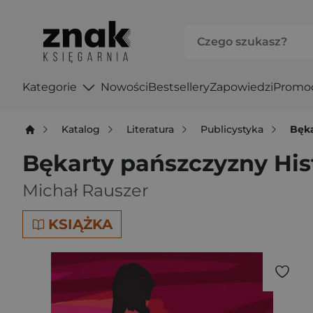
Kategorie
Nowości
Bestsellery
Zapowiedzi
Promo
Katalog
Literatura
Publicystyka
Bęka
Bękarty pańszczyzny His
Michał Rauszer
KSIĄŻKA