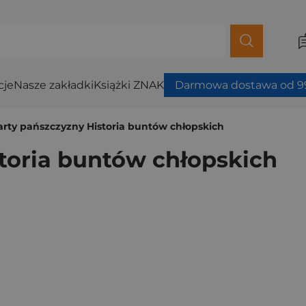
cje
Nasze zakładki
Książki ZNAK
Darmowa dostawa od 99
rty pańszczyzny Historia buntów chłopskich
toria buntów chłopskich