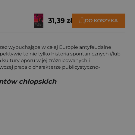
31,39 zł
DO KOSZYKA
zez wybuchające w całej Europie antyfeudalne
pektywie to nie tylko historia spontanicznych i/lub
 kultury oporu w jej zróżnicowanych i
zej praca o charakterze publicystyczno-
untów chłopskich