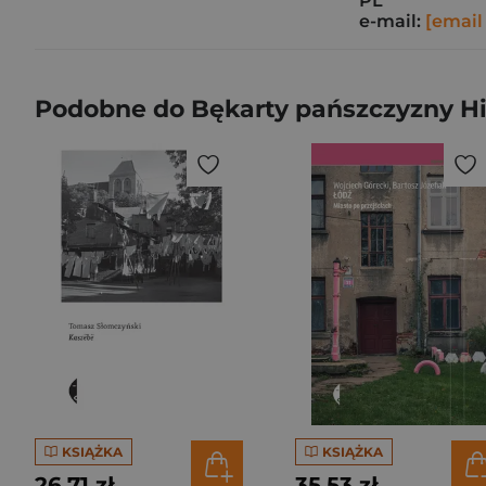
PL
e-mail:
[email
Podobne do Bękarty pańszczyzny Hi
KSIĄŻKA
KSIĄŻKA
26,71 zł
35,53 zł