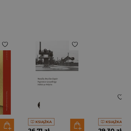
KSIĄŻKA
KSIĄŻKA
26,71 zł
29,30 zł