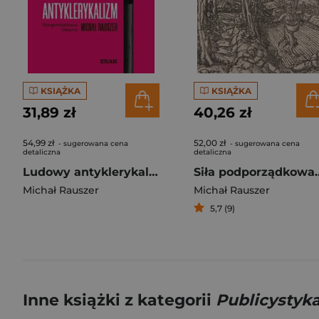
KSIĄŻKA
KSIĄŻKA
31,89 zł
40,26 zł
54,99 zł
52,00 zł
- sugerowana cena
- sugerowana cena
detaliczna
detaliczna
Ludowy antyklerykalizm. Nieopowiedziana historia
Siła podpo
Michał Rauszer
Michał Rauszer
5,7 (9)
Inne książki z kategorii
Publicystyk