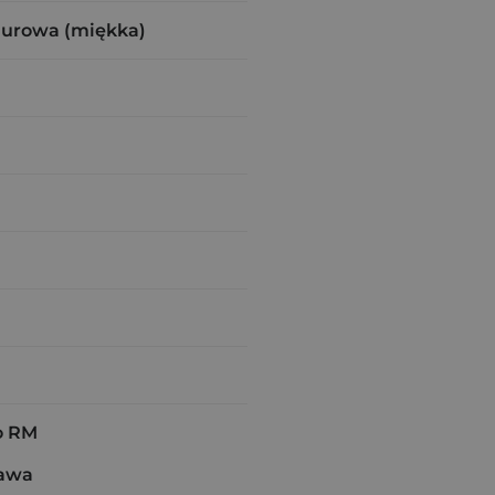
zurowa (miękka)
o RM
zawa