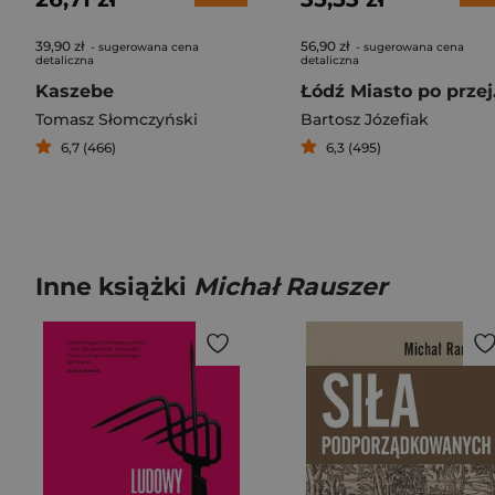
39,90 zł
56,90 zł
- sugerowana cena
- sugerowana cena
detaliczna
detaliczna
Kaszebe
Łódź
Tomasz Słomczyński
Bartosz Józefiak
6,7 (466)
6,3 (495)
Inne książki
Michał Rauszer