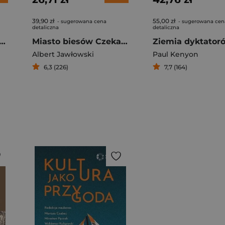
39,90 zł
55,00 zł
- sugerowana cena
- sugerowana cen
detaliczna
detaliczna
 Miasto po przejściach
Miasto biesów Czekając na powrót cara
Albert Jawłowski
Paul Kenyon
6,3 (226)
7,7 (164)