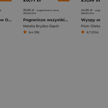
39,90 zł
44,90 zł
a
- sugerowana cena
- sugerowa
detaliczna
detaliczna
Ziemia dyktatorów O ludziach, którzy ukradli Afrykę
Pogranicze wszystkiego Podróże po Wołyniu
Natalia Bryżko-Zapór
Piotr Oleksy
6,4 (116)
6,7 (234)