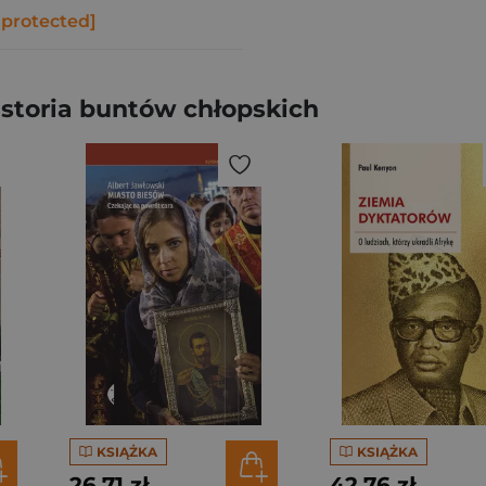
 protected]
storia buntów chłopskich
KSIĄŻKA
KSIĄŻKA
26,71 zł
42,76 zł