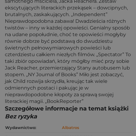
samotnego mściciela, Jacka Reachera. Zestaw
ekscytujących literackich przekąsek – dowcipnych,
brutalnych, zaskakujących. „Independent”
Nieprawdopodobna zabawa! Dwadzieścia różnych
twistów – inny w każdej opowieści. Genialny sposób
na udane popołudnie, choć te opowieści mogłyby
równie dobrze być podstawą do dwudziestu
świetnych pełnowymiarowych powieści lub
czterdziestu całkiem niezłych filmów. „Spectator” To
taki zbiór opowiadań, który mógłby mieć przy sobie
Jack Reacher, przemierzający Stany autobusem lub
stopem. „NY Journal of Books” Miło jest zobaczyć,
jak Child rozwija skrzydła, kreując tak wiele
odmiennych postaci i pakując je w
nieprawdopodobne kłopoty za sprawą swojej
literackiej magii. „BookReporter”
Szczegółowe informacje na temat książki
Bez ryzyka
Wydawnictwo:
Albatros