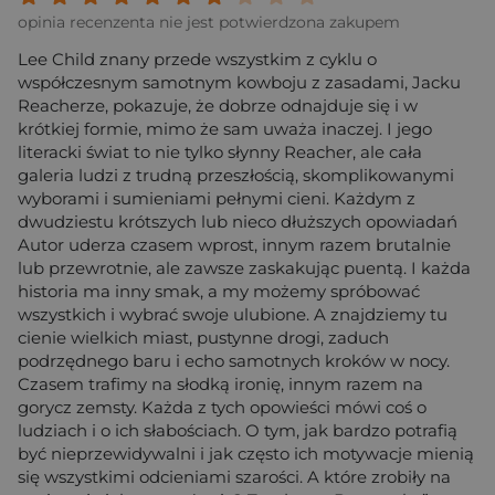
opinia recenzenta nie jest potwierdzona zakupem
Lee Child znany przede wszystkim z cyklu o
współczesnym samotnym kowboju z zasadami, Jacku
Reacherze, pokazuje, że dobrze odnajduje się i w
krótkiej formie, mimo że sam uważa inaczej. I jego
literacki świat to nie tylko słynny Reacher, ale cała
galeria ludzi z trudną przeszłością, skomplikowanymi
wyborami i sumieniami pełnymi cieni. Każdym z
dwudziestu krótszych lub nieco dłuższych opowiadań
Autor uderza czasem wprost, innym razem brutalnie
lub przewrotnie, ale zawsze zaskakując puentą. I każda
historia ma inny smak, a my możemy spróbować
wszystkich i wybrać swoje ulubione. A znajdziemy tu
cienie wielkich miast, pustynne drogi, zaduch
podrzędnego baru i echo samotnych kroków w nocy.
Czasem trafimy na słodką ironię, innym razem na
gorycz zemsty. Każda z tych opowieści mówi coś o
ludziach i o ich słabościach. O tym, jak bardzo potrafią
być nieprzewidywalni i jak często ich motywacje mienią
się wszystkimi odcieniami szarości. A które zrobiły na