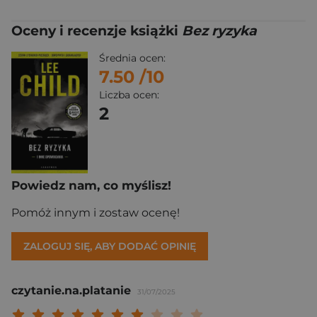
Oceny i recenzje książki
Bez ryzyka
Średnia ocen:
7.50
/10
Liczba ocen:
2
Powiedz nam, co myślisz!
Pomóż innym i zostaw ocenę!
ZALOGUJ SIĘ, ABY DODAĆ OPINIĘ
czytanie.na.platanie
31/07/2025
Twoja ocena: Beznadziejna 1/10"
Twoja ocena: Bardzo słaba 2/10"
Twoja ocena: Słaba 3/10"
Twoja ocena: Może być 4/10"
Twoja ocena: Przeciętna 5/10"
Twoja ocena: Dobra 6/10"
Twoja ocena: Bardzo dobra 7/10"
Twoja ocena: Rewelacyjna 8/10
Twoja ocena: Wybitna 9/10
Twoja ocena: Arcydzieło