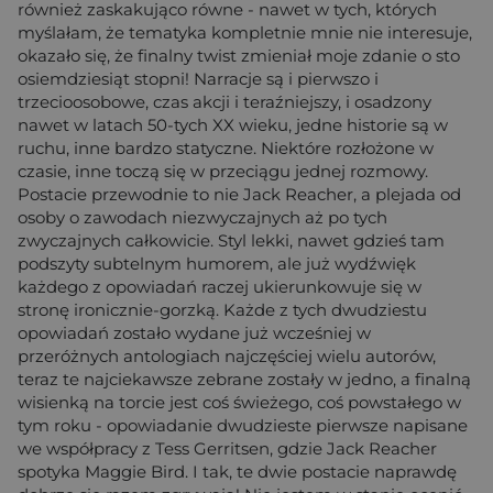
również zaskakująco równe - nawet w tych, których
myślałam, że tematyka kompletnie mnie nie interesuje,
okazało się, że finalny twist zmieniał moje zdanie o sto
osiemdziesiąt stopni! Narracje są i pierwszo i
trzecioosobowe, czas akcji i teraźniejszy, i osadzony
nawet w latach 50-tych XX wieku, jedne historie są w
ruchu, inne bardzo statyczne. Niektóre rozłożone w
czasie, inne toczą się w przeciągu jednej rozmowy.
Postacie przewodnie to nie Jack Reacher, a plejada od
osoby o zawodach niezwyczajnych aż po tych
zwyczajnych całkowicie. Styl lekki, nawet gdzieś tam
podszyty subtelnym humorem, ale już wydźwięk
każdego z opowiadań raczej ukierunkowuje się w
stronę ironicznie-gorzką. Każde z tych dwudziestu
opowiadań zostało wydane już wcześniej w
przeróżnych antologiach najczęściej wielu autorów,
teraz te najciekawsze zebrane zostały w jedno, a finalną
wisienką na torcie jest coś świeżego, coś powstałego w
tym roku - opowiadanie dwudzieste pierwsze napisane
we współpracy z Tess Gerritsen, gdzie Jack Reacher
spotyka Maggie Bird. I tak, te dwie postacie naprawdę