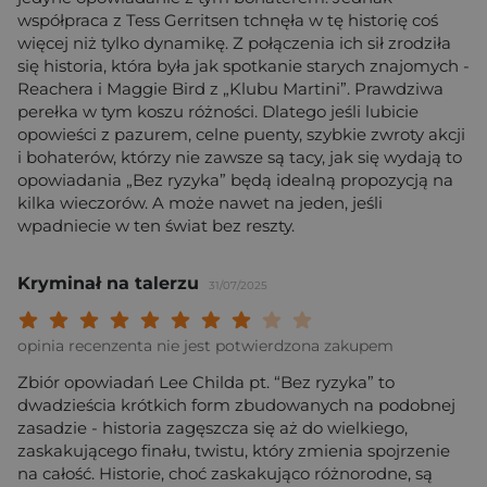
współpraca z Tess Gerritsen tchnęła w tę historię coś
więcej niż tylko dynamikę. Z połączenia ich sił zrodziła
się historia, która była jak spotkanie starych znajomych -
Reachera i Maggie Bird z „Klubu Martini”. Prawdziwa
perełka w tym koszu różności. Dlatego jeśli lubicie
opowieści z pazurem, celne puenty, szybkie zwroty akcji
i bohaterów, którzy nie zawsze są tacy, jak się wydają to
opowiadania „Bez ryzyka” będą idealną propozycją na
kilka wieczorów. A może nawet na jeden, jeśli
wpadniecie w ten świat bez reszty.
Kryminał na talerzu
31/07/2025
Twoja ocena: Beznadziejna 1/10"
Twoja ocena: Bardzo słaba 2/10"
Twoja ocena: Słaba 3/10"
Twoja ocena: Może być 4/10"
Twoja ocena: Przeciętna 5/10"
Twoja ocena: Dobra 6/10"
Twoja ocena: Bardzo dobra 7/10"
Twoja ocena: Rewelacyjna 8/10
Twoja ocena: Wybitna 9/10
Twoja ocena: Arcydzieło
opinia recenzenta nie jest potwierdzona zakupem
Zbiór opowiadań Lee Childa pt. “Bez ryzyka” to
dwadzieścia krótkich form zbudowanych na podobnej
zasadzie - historia zagęszcza się aż do wielkiego,
zaskakującego finału, twistu, który zmienia spojrzenie
na całość. Historie, choć zaskakująco różnorodne, są