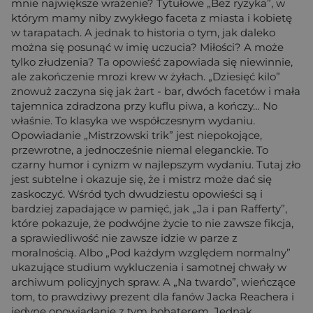
mnie największe wrażenie? Tytułowe „Bez ryzyka”, w
którym mamy niby zwykłego faceta z miasta i kobietę
w tarapatach. A jednak to historia o tym, jak daleko
można się posunąć w imię uczucia? Miłości? A może
tylko złudzenia? Ta opowieść zapowiada się niewinnie,
ale zakończenie mrozi krew w żyłach. „Dziesięć kilo”
znowuż zaczyna się jak żart - bar, dwóch facetów i mała
tajemnica zdradzona przy kuflu piwa, a kończy… No
właśnie. To klasyka we współczesnym wydaniu.
Opowiadanie „Mistrzowski trik” jest niepokojące,
przewrotne, a jednocześnie niemal eleganckie. To
czarny humor i cynizm w najlepszym wydaniu. Tutaj zło
jest subtelne i okazuje się, że i mistrz może dać się
zaskoczyć. Wśród tych dwudziestu opowieści są i
bardziej zapadające w pamięć, jak „Ja i pan Rafferty”,
które pokazuje, że podwójne życie to nie zawsze fikcja,
a sprawiedliwość nie zawsze idzie w parze z
moralnością. Albo „Pod każdym względem normalny”
ukazujące studium wykluczenia i samotnej chwały w
archiwum policyjnych spraw. A „Na twardo”, wieńczące
tom, to prawdziwy prezent dla fanów Jacka Reachera i
jedyne opowiadanie z tym bohaterem. Jednak