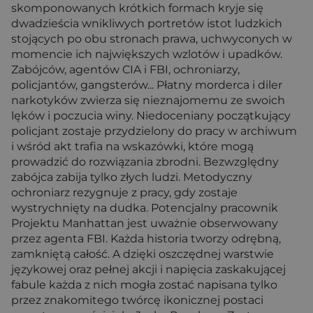
skomponowanych krótkich formach kryje się
dwadzieścia wnikliwych portretów istot ludzkich
stojących po obu stronach prawa, uchwyconych w
momencie ich największych wzlotów i upadków.
Zabójców, agentów CIA i FBI, ochroniarzy,
policjantów, gangsterów... Płatny morderca i diler
narkotyków zwierza się nieznajomemu ze swoich
lęków i poczucia winy. Niedoceniany początkujący
policjant zostaje przydzielony do pracy w archiwum
i wśród akt trafia na wskazówki, które mogą
prowadzić do rozwiązania zbrodni. Bezwzględny
zabójca zabija tylko złych ludzi. Metodyczny
ochroniarz rezygnuje z pracy, gdy zostaje
wystrychnięty na dudka. Potencjalny pracownik
Projektu Manhattan jest uważnie obserwowany
przez agenta FBI. Każda historia tworzy odrębną,
zamkniętą całość. A dzięki oszczędnej warstwie
językowej oraz pełnej akcji i napięcia zaskakującej
fabule każda z nich mogła zostać napisana tylko
przez znakomitego twórcę ikonicznej postaci