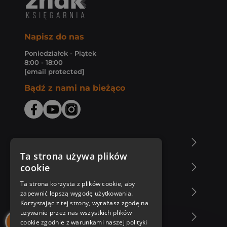
Napisz do nas
Poniedziałek - Piątek
8:00 - 18:00
[email protected]
Bądź z nami na bieżąco
O Księgarni Znak
Ta strona używa plików
cookie
Zakupy u nas
Ta strona korzysta z plików cookie, aby
Nasza oferta
zapewnić lepszą wygodę użytkowania.
Korzystając z tej strony, wyrażasz zgodę na
używanie przez nas wszystkich plików
Nasi autorzy
cookie zgodnie z warunkami naszej polityki