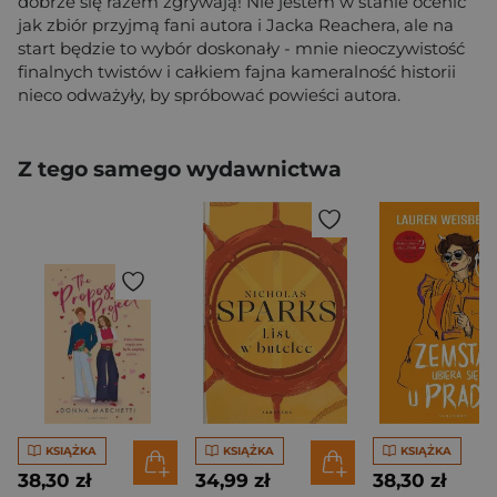
dobrze się razem zgrywają! Nie jestem w stanie ocenić
jak zbiór przyjmą fani autora i Jacka Reachera, ale na
start będzie to wybór doskonały - mnie nieoczywistość
finalnych twistów i całkiem fajna kameralność historii
nieco odważyły, by spróbować powieści autora.
Z tego samego wydawnictwa
KSIĄŻKA
KSIĄŻKA
KSIĄŻKA
38,30 zł
34,99 zł
38,30 zł