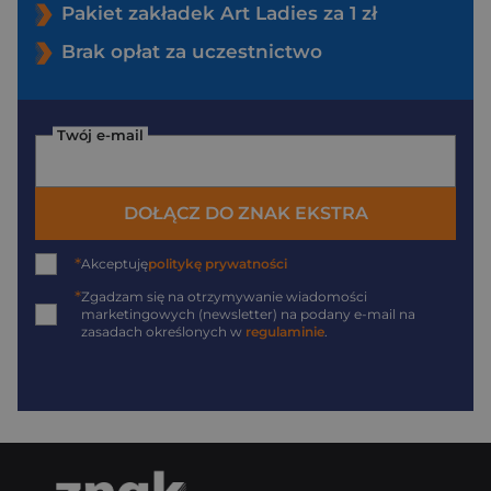
Pakiet zakładek Art Ladies za 1 zł
Brak opłat za uczestnictwo
Twój e-mail
DOŁĄCZ DO ZNAK EKSTRA
*
Akceptuję
politykę prywatności
*
Zgadzam się na otrzymywanie wiadomości
marketingowych (newsletter) na podany
e-mail
na
zasadach określonych w
regulaminie
.