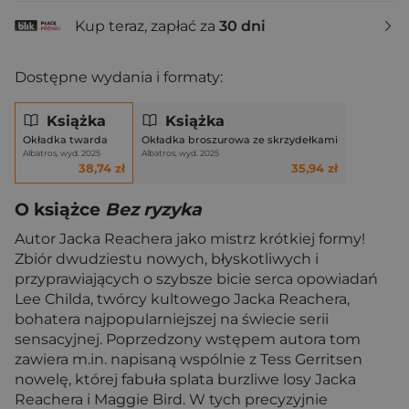
Kup teraz, zapłać za
30 dni
Dostępne wydania i formaty:
Książka
Książka
Okładka twarda
Okładka broszurowa ze skrzydełkami
Albatros, wyd. 2025
Albatros, wyd. 2025
38,74 zł
35,94 zł
O książce
Bez ryzyka
Autor Jacka Reachera jako mistrz krótkiej formy!
Zbiór dwudziestu nowych, błyskotliwych i
przyprawiających o szybsze bicie serca opowiadań
Lee Childa, twórcy kultowego Jacka Reachera,
bohatera najpopularniejszej na świecie serii
sensacyjnej. Poprzedzony wstępem autora tom
zawiera m.in. napisaną wspólnie z Tess Gerritsen
nowelę, której fabuła splata burzliwe losy Jacka
Reachera i Maggie Bird. W tych precyzyjnie