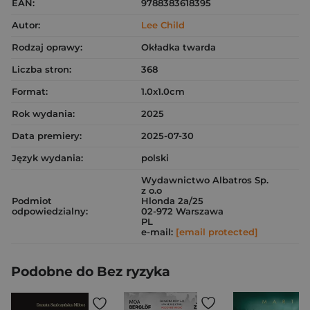
EAN:
9788383618395
Autor:
Lee Child
Rodzaj oprawy:
Okładka twarda
Liczba stron:
368
Format:
1.0x1.0cm
Rok wydania:
2025
Data premiery:
2025-07-30
Język wydania:
polski
Wydawnictwo Albatros Sp.
z o.o
Podmiot
Hlonda 2a/25
odpowiedzialny:
02-972 Warszawa
PL
e-mail:
[email protected]
Podobne do Bez ryzyka