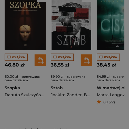
KSIĄŻKA
KSIĄŻKA
KSIĄŻKA
46,80 zł
36,55 zł
38,45 zł
60,00 zł
59,90 zł
54,99 zł
- sugerowana
- sugerowana
- sugerowa
cena detaliczna
cena detaliczna
cena detaliczna
Szopka
Sztab
W martwej cis
Danuta Szulczyńska-Miłosz
Joakim Zander
,
Berglof Moa
Marta Langows
8,1 (22)