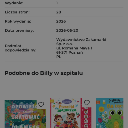
Wydanie:
1
Liczba stron:
28
Rok wydania:
2026
Data premiery:
2026-05-20
Wydawnictwo Zakamarki
Sp. z o.o.
Podmiot
ul. Romana Maya 1
odpowiedzialny:
61-371 Poznań
PL
Podobne do Billy w szpitalu