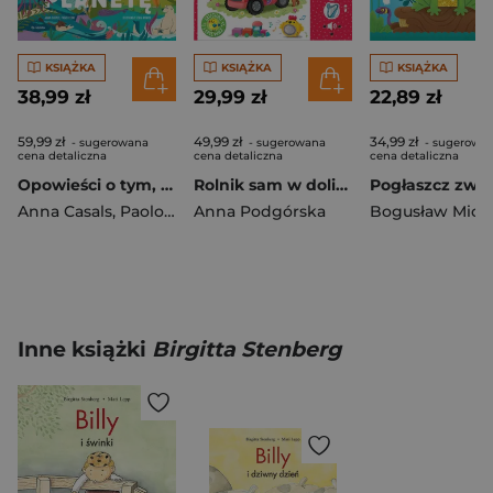
KSIĄŻKA
KSIĄŻKA
KSIĄŻKA
38,99 zł
29,99 zł
22,89 zł
59,99 zł
49,99 zł
34,99 zł
- sugerowana
- sugerowana
- sugerowa
cena detaliczna
cena detaliczna
cena detaliczna
Opowieści o tym, jak uratować planetę
Rolnik sam w dolinie. Piosenki dla maluszka. Słuchaj i śpiewaj!
Anna Casals
,
Paolo Ferri
Anna Podgórska
Bogusław Mich
Inne książki
Birgitta Stenberg