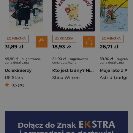
KSIĄŻKA
KSIĄŻKA
KSIĄŻKA
31,89 zł
18,93 zł
26,71 zł
49,90 zł
24,90 zł
39,90 zł
- sugerowana
- sugerowana
- sugerowa
cena detaliczna
cena detaliczna
cena detaliczna
Uciekinierzy
Kto jest ładny? Niewielkie Książki o Wielkich Emocjach
Moje lato z Pip
Ulf Stark
Stina Wirsen
Astrid Lindgre
8,5 (26)
Dołącz do
Znak