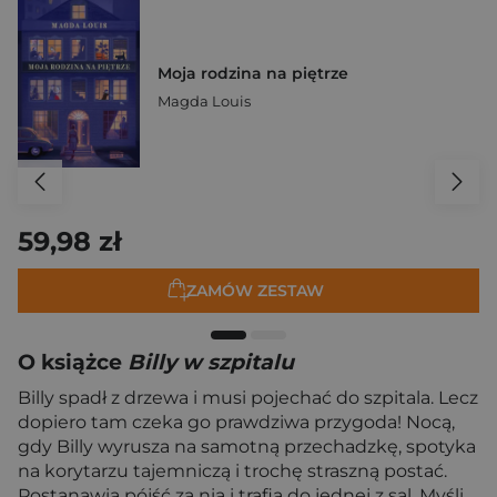
Moja rodzina na piętrze
Magda Louis
59,98 zł
ZAMÓW ZESTAW
O książce
Billy w szpitalu
Billy spadł z drzewa i musi pojechać do szpitala. Lecz
dopiero tam czeka go prawdziwa przygoda! Nocą,
gdy Billy wyrusza na samotną przechadzkę, spotyka
na korytarzu tajemniczą i trochę straszną postać.
Postanawia pójść za nią i trafia do jednej z sal. Myśli,