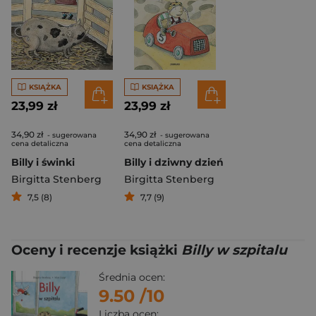
KSIĄŻKA
KSIĄŻKA
23,99 zł
23,99 zł
34,90 zł
34,90 zł
- sugerowana
- sugerowana
cena detaliczna
cena detaliczna
Billy i świnki
Billy i dziwny dzień
Birgitta Stenberg
Birgitta Stenberg
7,5 (8)
7,7 (9)
Oceny i recenzje książki
Billy w szpitalu
Średnia ocen:
9.50
/10
Liczba ocen: