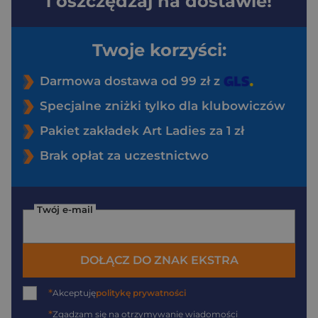
i oszczędzaj na dostawie!
Twoje korzyści:
Darmowa dostawa od 99 zł z
Specjalne zniżki tylko dla klubowiczów
Pakiet zakładek Art Ladies za 1 zł
Brak opłat za uczestnictwo
Twój e-mail
DOŁĄCZ DO ZNAK EKSTRA
*
Akceptuję
politykę prywatności
*
Zgadzam się na otrzymywanie wiadomości