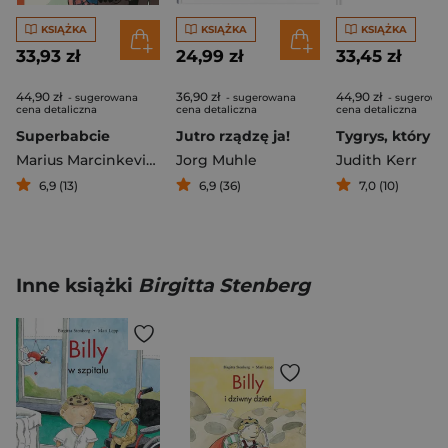
KSIĄŻKA
KSIĄŻKA
KSIĄŻKA
33,93 zł
24,99 zł
33,45 zł
44,90 zł
36,90 zł
44,90 zł
- sugerowana
- sugerowana
- sugerowa
cena detaliczna
cena detaliczna
cena detaliczna
Superbabcie
Jutro rządzę ja!
Marius Marcinkevičius
Jorg Muhle
Judith Kerr
6,9 (13)
6,9 (36)
7,0 (10)
Inne książki
Birgitta Stenberg