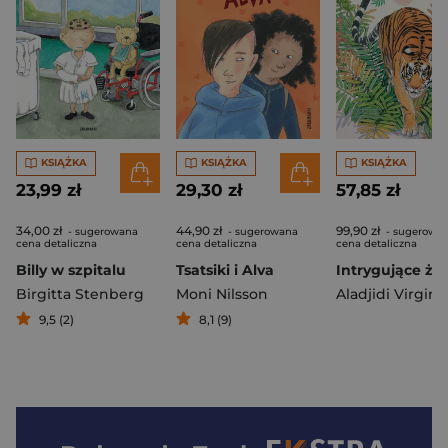
KSIĄŻKA
KSIĄŻKA
KSIĄŻKA
23,99 zł
29,30 zł
57,85 zł
34,00 zł
44,90 zł
99,90 zł
- sugerowana
- sugerowana
- sugerowa
cena detaliczna
cena detaliczna
cena detaliczna
Billy w szpitalu
Tsatsiki i Alva
Birgitta Stenberg
Moni Nilsson
Aladjidi Virgini
9,5 (2)
8,1 (9)