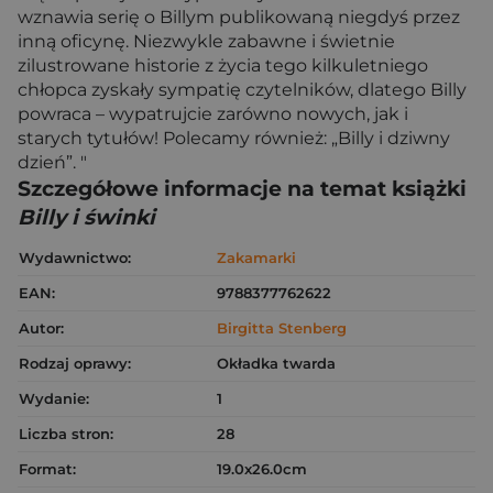
wznawia serię o Billym publikowaną niegdyś przez
inną oficynę. Niezwykle zabawne i świetnie
zilustrowane historie z życia tego kilkuletniego
chłopca zyskały sympatię czytelników, dlatego Billy
powraca – wypatrujcie zarówno nowych, jak i
starych tytułów! Polecamy również: „Billy i dziwny
dzień”. "
Szczegółowe informacje na temat książki
Billy i świnki
Wydawnictwo:
Zakamarki
EAN:
9788377762622
Autor:
Birgitta Stenberg
Rodzaj oprawy:
Okładka twarda
Wydanie:
1
Liczba stron:
28
Format:
19.0x26.0cm