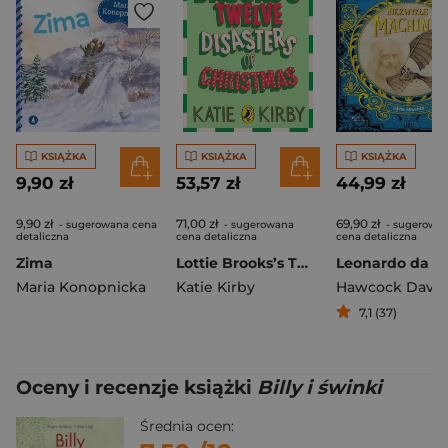
KSIĄŻKA
KSIĄŻKA
KSIĄŻKA
9,90 zł
53,57 zł
44,99 zł
9,90 zł
71,00 zł
69,90 zł
- sugerowana cena
- sugerowana
- sugerowa
detaliczna
cena detaliczna
cena detaliczna
Zima
Lottie Brooks’s Twelve Disasters of Christmas
Leonardo da Vi
Maria Konopnicka
Katie Kirby
Hawcock David
7,1 (37)
Oceny i recenzje książki
Billy i świnki
Średnia ocen: