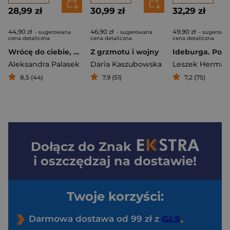
28,99 zł
30,99 zł
32,29 zł
44,90 zł
46,90 zł
49,90 zł
- sugerowana
- sugerowana
- sugerowa
cena detaliczna
cena detaliczna
cena detaliczna
Wrócę do ciebie, Anielo
Z grzmotu i wojny
Aleksandra Palasek
Daria Kaszubowska
Leszek Herman
8,5 (44)
7,9 (51)
7,2 (75)
Dołącz do
Znak
i oszczędzaj na dostawie!
Twoje korzyści:
Darmowa dostawa od 99 zł z