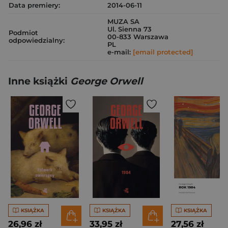
Data premiery:
2014-06-11
MUZA SA
Ul. Sienna 73
Podmiot
00-833 Warszawa
odpowiedzialny:
PL
e-mail:
[email protected]
Inne książki
George Orwell
KSIĄŻKA
KSIĄŻKA
KSIĄŻKA
26,96 zł
33,95 zł
27,56 zł