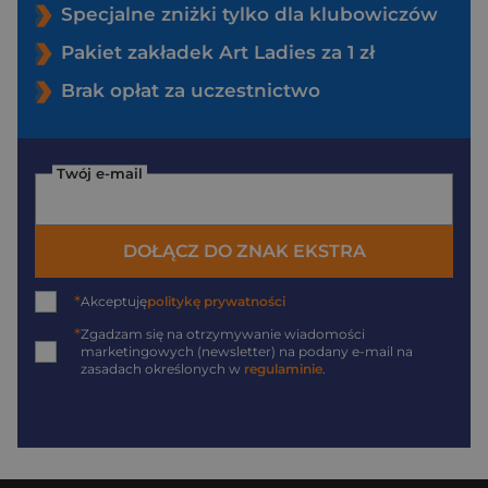
Specjalne zniżki tylko dla klubowiczów
Pakiet zakładek Art Ladies za 1 zł
Brak opłat za uczestnictwo
Twój e-mail
DOŁĄCZ DO ZNAK EKSTRA
*
Akceptuję
politykę prywatności
*
Zgadzam się na otrzymywanie wiadomości
marketingowych (newsletter) na podany
e-mail
na
zasadach określonych w
regulaminie
.