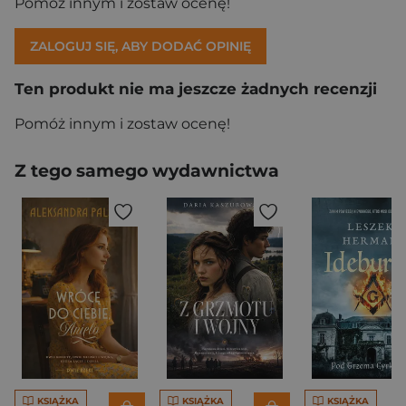
Pomóż innym i zostaw ocenę!
ZALOGUJ SIĘ, ABY DODAĆ OPINIĘ
Ten produkt nie ma jeszcze żadnych recenzji
Pomóż innym i zostaw ocenę!
Z tego samego wydawnictwa
KSIĄŻKA
KSIĄŻKA
KSIĄŻKA