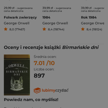
29,99 zł
39,99 zł
39,99 zł
- sugerowana
- sugerowana
- sugerowa
cena detaliczna
cena detaliczna
cena detaliczna
Folwark zwierzęcy
1984
Rok 1984
George Orwell
George Orwell
George Orwell
8,0 (77467)
8,4 (118744)
8,4 (118124)
Oceny i recenzje książki
Birmańskie dni
Średnia ocen:
7.01
/10
Liczba ocen:
897
Powiedz nam, co myślisz!