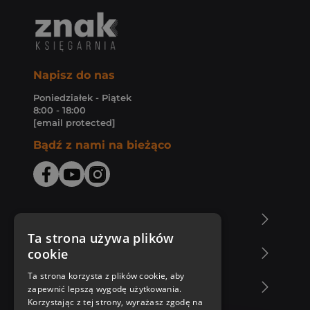
Napisz do nas
Poniedziałek - Piątek
8:00 - 18:00
[email protected]
Bądź z nami na bieżąco
O Księgarni Znak
Ta strona używa plików
cookie
Zakupy u nas
Ta strona korzysta z plików cookie, aby
Nasza oferta
zapewnić lepszą wygodę użytkowania.
Korzystając z tej strony, wyrażasz zgodę na