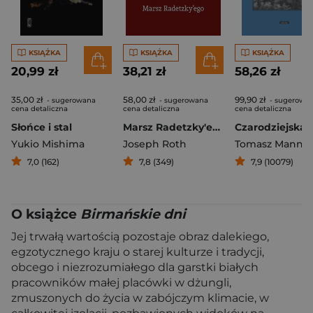
KSIĄŻKA
KSIĄŻKA
KSIĄŻKA
20,99 zł
38,21 zł
58,26 zł
35,00 zł
58,00 zł
99,90 zł
- sugerowana
- sugerowana
- sugerowa
cena detaliczna
cena detaliczna
cena detaliczna
Słońce i stal
Marsz Radetzky'ego
Czarodziejska 
Yukio Mishima
Joseph Roth
Tomasz Mann
7,0 (162)
7,8 (349)
7,9 (10079)
O książce
Birmańskie dni
Jej trwałą wartością pozostaje obraz dalekiego,
egzotycznego kraju o starej kulturze i tradycji,
obcego i niezrozumiałego dla garstki białych
pracowników małej placówki w dżungli,
zmuszonych do życia w zabójczym klimacie, w