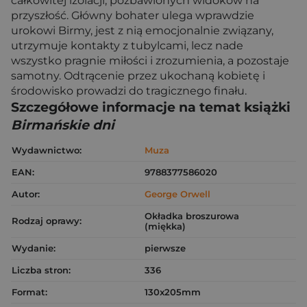
całkowitej izolacji, pozbawionych widoków na
przyszłość. Główny bohater ulega wprawdzie
urokowi Birmy, jest z nią emocjonalnie związany,
utrzymuje kontakty z tubylcami, lecz nade
wszystko pragnie miłości i zrozumienia, a pozostaje
samotny. Odtrącenie przez ukochaną kobietę i
środowisko prowadzi do tragicznego finału.
Szczegółowe informacje na temat książki
Birmańskie dni
Wydawnictwo:
Muza
EAN:
9788377586020
Autor:
George Orwell
Okładka broszurowa
Rodzaj oprawy:
(miękka)
Wydanie:
pierwsze
Liczba stron:
336
Format:
130x205mm