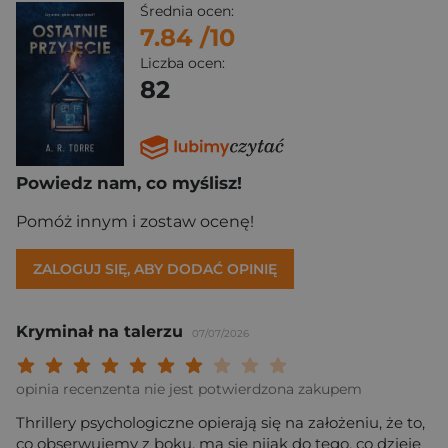
Średnia ocen:
7.84
/10
Liczba ocen:
82
Powiedz nam, co myślisz!
Pomóż innym i zostaw ocenę!
ZALOGUJ SIĘ, ABY DODAĆ OPINIĘ
Kryminał na talerzu
07/07/2026
Twoja ocena: Beznadziejna 1/10"
Twoja ocena: Bardzo słaba 2/10"
Twoja ocena: Słaba 3/10"
Twoja ocena: Może być 4/10"
Twoja ocena: Przeciętna 5/10"
Twoja ocena: Dobra 6/10"
Twoja ocena: Bardzo dobra 7/10"
Twoja ocena: Rewelacyjna 8/10
Twoja ocena: Wybitna 9/10
Twoja ocena: Arcydzieło
opinia recenzenta nie jest potwierdzona zakupem
Thrillery psychologiczne opierają się na założeniu, że to,
co obserwujemy z boku, ma się nijak do tego, co dzieje