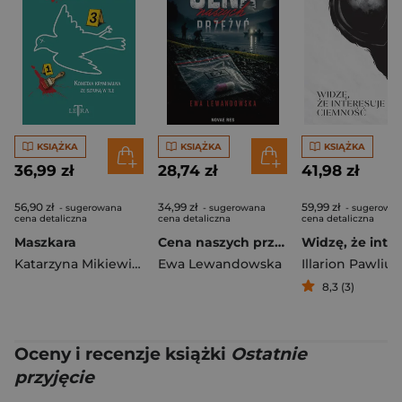
KSIĄŻKA
KSIĄŻKA
KSIĄŻKA
36,99 zł
28,74 zł
41,98 zł
56,90 zł
34,99 zł
59,99 zł
- sugerowana
- sugerowana
- sugerowa
cena detaliczna
cena detaliczna
cena detaliczna
Maszkara
Cena naszych przeżyć
Katarzyna Mikiewicz
Ewa Lewandowska
Illarion Pawliuk
8,3 (3)
Oceny i recenzje książki
Ostatnie
przyjęcie