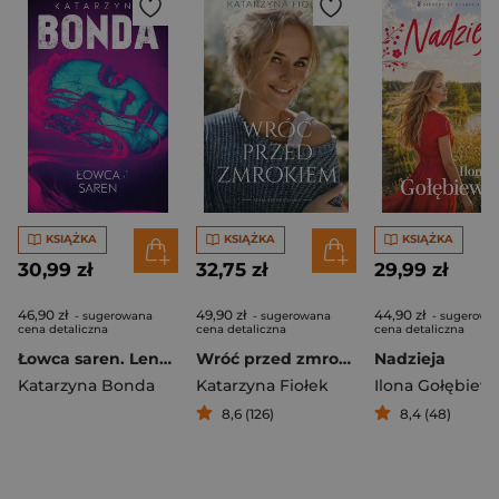
KSIĄŻKA
KSIĄŻKA
KSIĄŻKA
30,99 zł
32,75 zł
29,99 zł
46,90 zł
49,90 zł
44,90 zł
- sugerowana
- sugerowana
- sugerowa
cena detaliczna
cena detaliczna
cena detaliczna
Łowca saren. Lena. Tom 4
Wróć przed zmrokiem
Nadzieja
Katarzyna Bonda
Katarzyna Fiołek
Ilona Gołębiew
8,6 (126)
8,4 (48)