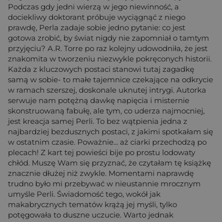
Podczas gdy jedni wierzą w jego niewinność, a
dociekliwy doktorant próbuje wyciągnąć z niego
prawdę, Perla zadaje sobie jedno pytanie: co jest
gotowa zrobić, by świat nigdy nie zapomniał o tamtym
przyjęciu? A.R. Torre po raz kolejny udowodniła, że jest
znakomita w tworzeniu niezwykle pokręconych historii.
Każda z kluczowych postaci stanowi tutaj zagadkę
samą w sobie- to małe tajemnice czekające na odkrycie
w ramach szerszej, doskonale uknutej intrygi. Autorka
serwuje nam potężną dawkę napięcia i misternie
skonstruowaną fabułę, ale tym, co uderza najmocniej,
jest kreacja samej Perli. To bez wątpienia jedna z
najbardziej bezdusznych postaci, z jakimi spotkałam się
w ostatnim czasie. Poważnie... aż ciarki przechodzą po
plecach! Z kart tej powieści bije po prostu lodowaty
chłód. Muszę Wam się przyznać, że czytałam tę książkę
znacznie dłużej niż zwykle. Momentami naprawdę
trudno było mi przebywać w nieustannie mrocznym
umyśle Perli. Świadomość tego, wokół jak
makabrycznych tematów krążą jej myśli, tylko
potęgowała to duszne uczucie. Warto jednak