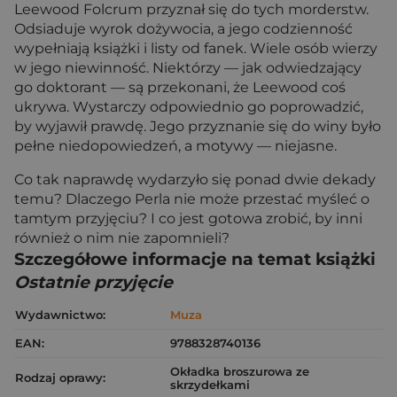
Leewood Folcrum przyznał się do tych morderstw.
Odsiaduje wyrok dożywocia, a jego codzienność
wypełniają książki i listy od fanek. Wiele osób wierzy
w jego niewinność. Niektórzy — jak odwiedzający
go doktorant — są przekonani, że Leewood coś
ukrywa. Wystarczy odpowiednio go poprowadzić,
by wyjawił prawdę. Jego przyznanie się do winy było
pełne niedopowiedzeń, a motywy — niejasne.
Co tak naprawdę wydarzyło się ponad dwie dekady
temu? Dlaczego Perla nie może przestać myśleć o
tamtym przyjęciu? I co jest gotowa zrobić, by inni
również o nim nie zapomnieli?
Szczegółowe informacje na temat książki
Ostatnie przyjęcie
Wydawnictwo:
Muza
EAN:
9788328740136
Okładka broszurowa ze
Rodzaj oprawy:
skrzydełkami