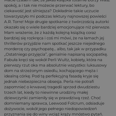
spokój, a i tak nie możecie przerwać lektury, bo
ciekawość jest silniejsza? Dokładnie takie uczucie
towarzyszyło mi podczas lektury najnowszej powieści
A.R. Torre! Moje drugie spotkanie z twórczością autorki
okazało się o wiele bardziej emocjonujące niż pierwsze.
Mam wrażenie, że z każdą kolejną książką coraz
bardziej się rozkręca i coś mi mówi, że na łamach jej
thrillerów przyjdzie nam spotkać jeszcze niejednego
mordercę czy psychopatę... albo, tak jak w przypadku
„Ostatniego przyjęcia”, genialnie napisaną socjopatkę.
Fabuła kręci się wokół Perli Wultz, kobiety, która na
pierwszy rzut oka ma absolutnie wszystko: luksusowy
dom na strzeżonym osiedlu, kochającego męża i
idealną córkę. Pod tą perfekcyjną fasadą kryje się
jednak niebezpieczna obsesja. Perla nie potrafi
zapomnieć o krwawej tragedii sprzed dwudziestu
trzech lat, kiedy to niewinne urodziny małej
dziewczynki zamieniły się w prawdziwą rzeź. Choć
domniemany sprawca, Leewood Folcrum, odsiaduje
dożywocie, wokół jego pełnego niedopowiedzeń
przyznania się do winy wciąż krąży mnóstwo pytań.