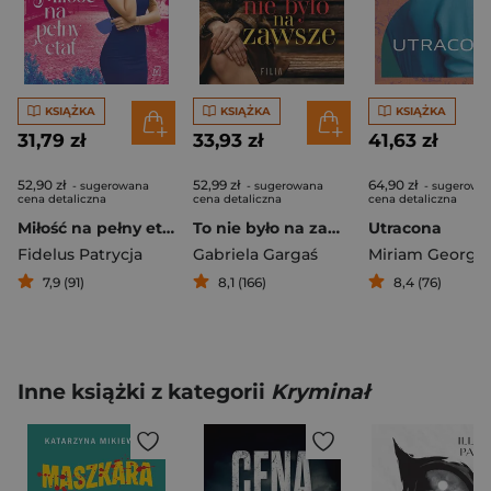
KSIĄŻKA
KSIĄŻKA
KSIĄŻKA
31,79 zł
33,93 zł
41,63 zł
52,90 zł
52,99 zł
64,90 zł
- sugerowana
- sugerowana
- sugerowa
cena detaliczna
cena detaliczna
cena detaliczna
Miłość na pełny etat
To nie było na zawsze
Utracona
Fidelus Patrycja
Gabriela Gargaś
Miriam Georg
7,9 (91)
8,1 (166)
8,4 (76)
Inne książki z kategorii
Kryminał