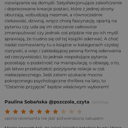
rozwiązania się domyśli. Satysfakcjonujące zakończenie
i dopracowane kreacje postaci, które z jednej strony
oburzają, wzbudzają niesmak, a równocześnie
ciekawość, dziwną, wręcz chorą fascynację, opartą na
pytaniu czy uda się im otoczenie całkowicie
zmanipulować czy jednak coś pójdzie nie po ich myśli
sprawiają, że trudno się od tej książki oderwać. A choć
nadal rozmawiamy tu o książce w kategoriach czystej
rozrywki, a więc i zakładającej pewną formę oderwania
od rzeczywistości, to jednak niepokojące pytania
pozostają: o podatność na manipulację, o obsesję, o to,
jak łatwo przekształcić pozytywne relacje w coś
niebezpiecznego. Jeśli zatem szukacie mocno
pokręconego psychologiczne thrillera na lato, to
“Ostatnie przyjęcie” będzie właściwym wyborem!
Paulina Sobańska @pszczola_czyta
09/07/2026
Twoja ocena: Beznadziejna 1/10"
Twoja ocena: Bardzo słaba 2/10"
Twoja ocena: Słaba 3/10"
Twoja ocena: Może być 4/10"
Twoja ocena: Przeciętna 5/10"
Twoja ocena: Dobra 6/10"
Twoja ocena: Bardzo dobra 7/10"
Twoja ocena: Rewelacyjna 8/10
Twoja ocena: Wybitna 9/10
Twoja ocena: Arcydzieło
opinia recenzenta nie jest potwierdzona zakupem
Macie czasem tak, że jakaś książka totalnie burzy Wasz