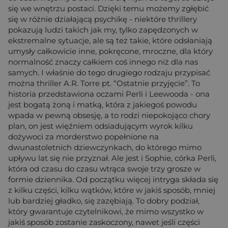
się we wnętrzu postaci. Dzięki temu możemy zgłębić
się w różnie działającą psychikę - niektóre thrillery
pokazują ludzi takich jak my, tylko zapędzonych w
ekstremalne sytuacje, ale są też takie, które odsłaniają
umysły całkowicie inne, pokręcone, mroczne, dla który
normalność znaczy całkiem coś innego niż dla nas
samych. I właśnie do tego drugiego rodzaju przypisać
można thriller A.R. Torre pt. “Ostatnie przyjęcie”. To
historia przedstawiona oczami Perli i Leewooda - ona
jest bogatą żoną i matką, która z jakiegoś powodu
wpada w pewną obsesję, a to rodzi niepokojąco chory
plan, on jest więźniem odsiadującym wyrok kilku
dożywoci za morderstwo popełnione na
dwunastoletnich dziewczynkach, do którego mimo
upływu lat się nie przyznał. Ale jest i Sophie, córka Perli,
która od czasu do czasu wtrąca swoje trzy grosze w
formie dziennika. Od początku więcej intryga składa się
z kilku części, kilku wątków, które w jakiś sposób, mniej
lub bardziej gładko, się zazębiają. To dobry podział,
który gwarantuje czytelnikowi, że mimo wszystko w
jakiś sposób zostanie zaskoczony, nawet jeśli części