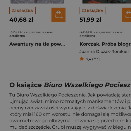
KSIĄŻKA
KSIĄŻKA
40,68 zł
51,99 zł
59,90 zł
69,99 zł
- sugerowana cena
- sugerowana cena
detaliczna
detaliczna
Awantury na tle powszechnego ciążenia
Kor
Joanna Olczak-Ronikier
7,4 (399)
O książce
Biuro Wszelkiego Pociesz
Tu Biuro Wszelkiego Pocieszenia. Jak powiadają starsi
ujmując, świat, mimo rozmaitych mankamentów i pask
oceny rzeczywistości wynikającej z doświadczenia. Ja
który miał 160 cm wzrostu, nie domagał się możliwoś
dwumetrowego olbrzyma - otwiera się przed nim kar
mu dać szczęście. Grubi muszą wygrywać w biegu na 