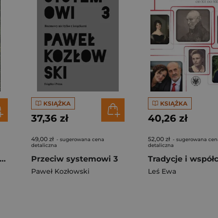
KSIĄŻKA
KSIĄŻKA
37,36 zł
40,26 zł
49,00 zł
52,00 zł
- sugerowana cena
- sugerowana cen
detaliczna
detaliczna
tórych trzeba zabić. Rządy terroru na Filipinach
Przeciw systemowi 3
Paweł Kozłowski
Leś Ewa