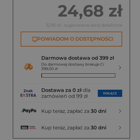
24,68 zł
32,90 zł
- sugerowana cena detaliczna
POWIADOM O DOSTĘPNOŚCI
Darmowa dostawa od 399 zł
Do darmowej dostawy brakuje Ci
399,00 zł
Dostawa za 0 zł
dla
DOŁĄCZ
zamówień od 99 zł
Kup teraz, zapłać za
30 dni
Kup teraz, zapłać za
30 dni