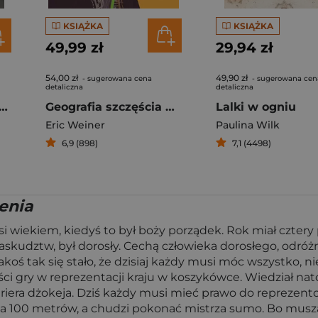
KSIĄŻKA
KSIĄŻKA
49,99 zł
29,94 zł
54,00 zł
49,90 zł
- sugerowana cena
- sugerowana cen
detaliczna
detaliczna
czak. Próba biografii
Geografia szczęścia W poszukiwaniu najszczęśliwszych miejsc na świecie
Lalki w ogniu
Eric Weiner
Paulina Wilk
6,9 (898)
7,1 (4498)
enia
 wiekiem, kiedyś to był boży porządek. Rok miał cztery po
udztw, był dorosły. Cechą człowieka dorosłego, odróżnia
koś tak się stało, że dzisiaj każdy musi móc wszystko, n
ci gry w reprezentacji kraju w koszykówce. Wiedział nat
iera dżokeja. Dziś każdy musi mieć prawo do reprezento
100 metrów, a chudzi pokonać mistrza sumo. Bo muszą by