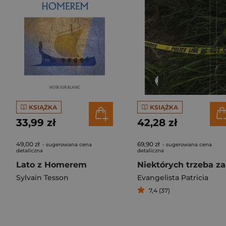
KSIĄŻKA
KSIĄŻKA
33,99 zł
42,28 zł
49,00 zł
69,90 zł
- sugerowana cena
- sugerowana cena
detaliczna
detaliczna
Lato z Homerem
Niek
Sylvain Tesson
Evangelista Patricia
7,4 (37)