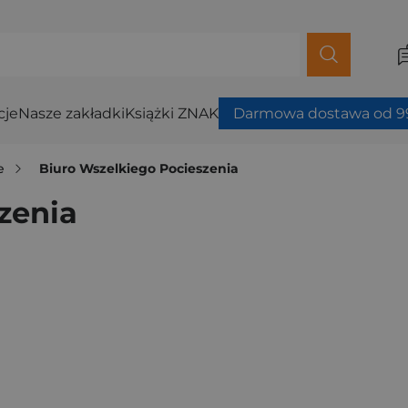
cje
Nasze zakładki
Książki ZNAK
Darmowa dostawa od 99
e
Biuro Wszelkiego Pocieszenia
zenia