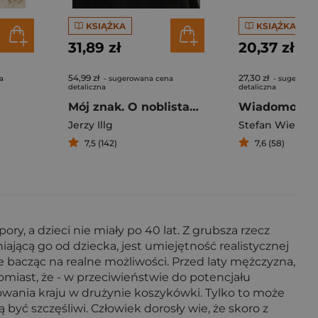
KSIĄŻKA
KSIĄŻKA
31,89 zł
20,37 zł
54,99 zł
27,30 zł
a
- sugerowana cena
- sugerowan
detaliczna
detaliczna
Mój znak. O noblistach, kabaretach, przyjaźniach, książkach, kobietach, o nowej dekadzie i pięknej plejadzie
Wiadomo - st
Jerzy Illg
Stefan Wiechec
7,5 (142)
7,6 (58)
ry, a dzieci nie miały po 40 lat. Z grubsza rzecz
jącą go od dziecka, jest umiejętność realistycznej
ie bacząc na realne możliwości. Przed laty mężczyzna,
omiast, że - w przeciwieństwie do potencjału
wania kraju w drużynie koszykówki. Tylko to może
ć szczęśliwi. Człowiek dorosły wie, że skoro z