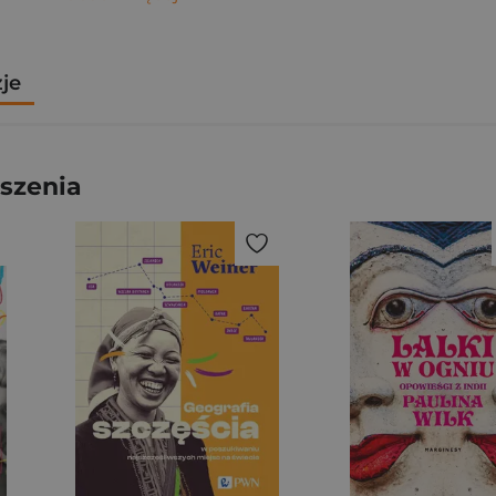
zje
szenia