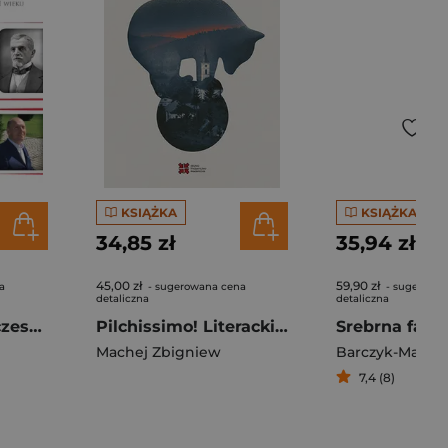
KSIĄŻKA
KSIĄŻKA
34,85 zł
35,94 zł
45,00 zł
59,90 zł
a
- sugerowana cena
- sugerowa
detaliczna
detaliczna
Tradycje i współczesność polskiej samoorganizacji obywatelskiej. Wybrane wątki z dziejów instytucji
Pilchissimo! Literacki hedonizm w czasach kryzysu
Machej Zbigniew
7,4 (8)