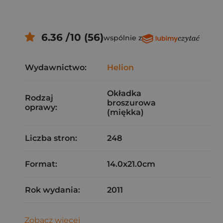
6.36 /10 (56)
wspólnie z
Wydawnictwo:
Helion
Okładka
Rodzaj
broszurowa
oprawy:
(miękka)
Liczba stron:
248
Format:
14.0x21.0cm
Rok wydania:
2011
Zobacz więcej