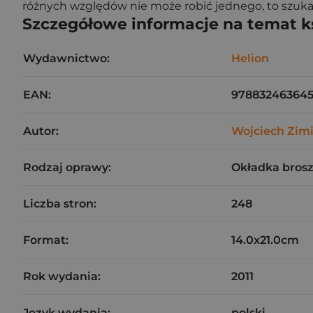
różnych względów nie może robić jednego, to szuka
Szczegółowe informacje na temat k
Wydawnictwo:
Helion
EAN:
97883246364
Autor:
Wojciech Zimi
Rodzaj oprawy:
Okładka bros
Liczba stron:
248
Format:
14.0x21.0cm
Rok wydania:
2011
Język wydania:
polski