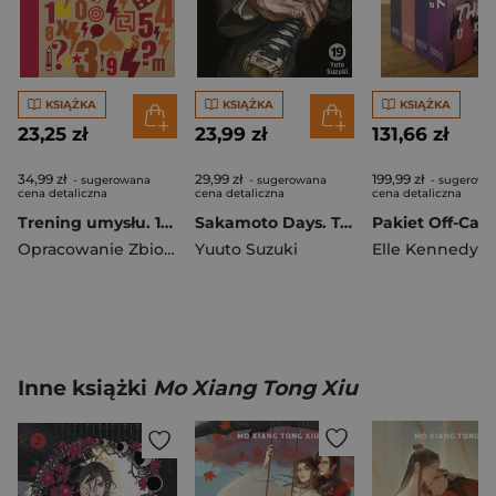
KSIĄŻKA
KSIĄŻKA
KSIĄŻKA
23,25 zł
23,99 zł
131,66 zł
34,99 zł
29,99 zł
199,99 zł
- sugerowana
- sugerowana
- sugerowa
cena detaliczna
cena detaliczna
cena detaliczna
Trening umysłu. 160 łamigłówek i zagadek rozwijających logiczne myślenie
Sakamoto Days. Tom 19
Pakiet Off-Ca
Opracowanie Zbiorowe
Yuuto Suzuki
Elle Kennedy
Inne książki
Mo Xiang Tong Xiu