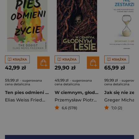
KSIĄŻKA
KSIĄŻKA
KSIĄŻKA
42,99 zł
29,90 zł
65,99 zł
59,99 zł
49,99 zł
99,99 zł
- sugerowana
- sugerowana
- sugerowa
cena detaliczna
cena detaliczna
cena detaliczna
Ten pies odmieni ci życie
W ciemnym, głodnym lesie
Elias Weiss Friedman
,
Ben Greenman
Przemysław Piotrowski
6,6 (578)
7,0 (2)