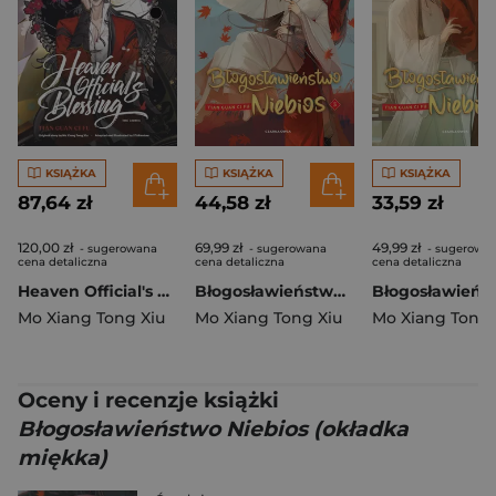
KSIĄŻKA
KSIĄŻKA
KSIĄŻKA
87,64 zł
44,58 zł
33,59 zł
120,00 zł
69,99 zł
49,99 zł
- sugerowana
- sugerowana
- sugerowa
cena detaliczna
cena detaliczna
cena detaliczna
Heaven Official's Blessing (The Comic): Volume 2
Błogosławieństwo Niebios (okładka twarda)
Mo Xiang Tong Xiu
Mo Xiang Tong Xiu
Mo Xiang Tong 
Oceny i recenzje książki
Błogosławieństwo Niebios (okładka
miękka)