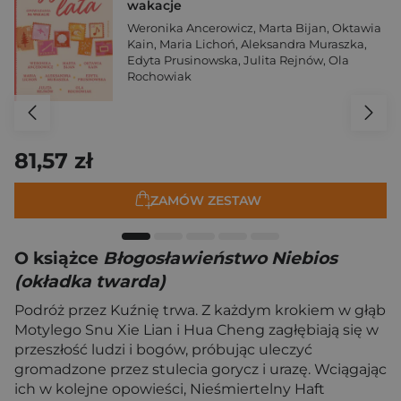
wakacje
Weronika Ancerowicz
,
Marta Bijan
,
Oktawia
Kain
,
Maria Lichoń
,
Aleksandra Muraszka
,
Edyta Prusinowska
,
Julita Rejnów
,
Ola
Rochowiak
81,57 zł
ZAMÓW ZESTAW
O książce
Błogosławieństwo Niebios
(okładka twarda)
Podróż przez Kuźnię trwa. Z każdym krokiem w głąb
Motylego Snu Xie Lian i Hua Cheng zagłębiają się w
przeszłość ludzi i bogów, próbując uleczyć
gromadzone przez stulecia gorycz i urazę. Wciągając
ich w kolejne opowieści, Nieśmiertelny Haft