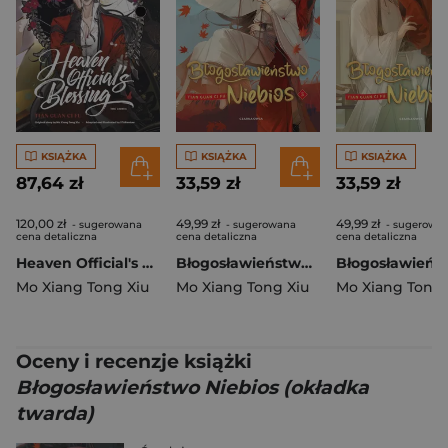
KSIĄŻKA
KSIĄŻKA
KSIĄŻKA
87,64 zł
33,59 zł
33,59 zł
120,00 zł
49,99 zł
49,99 zł
- sugerowana
- sugerowana
- sugerowa
cena detaliczna
cena detaliczna
cena detaliczna
Heaven Official's Blessing (The Comic): Volume 2
Błogosławieństwo Niebios (okładka miękka)
Mo Xiang Tong Xiu
Mo Xiang Tong Xiu
Mo Xiang Tong 
Oceny i recenzje książki
Błogosławieństwo Niebios (okładka
twarda)