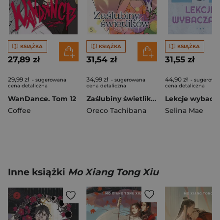
KSIĄŻKA
KSIĄŻKA
KSIĄŻKA
27,89 zł
31,54 zł
31,55 zł
29,99 zł
34,99 zł
44,90 zł
- sugerowana
- sugerowana
- sugerowa
cena detaliczna
cena detaliczna
cena detaliczna
WanDance. Tom 12
Zaślubiny świetlików. Tom 5
Coffee
Oreco Tachibana
Selina Mae
Inne książki
Mo Xiang Tong Xiu