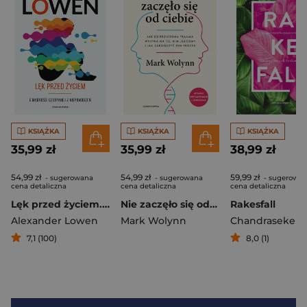
KSIĄŻKA
KSIĄŻKA
KSIĄŻKA
35,99 zł
35,99 zł
38,99 zł
54,99 zł
54,99 zł
59,99 zł
- sugerowana
- sugerowana
- sugerowa
cena detaliczna
cena detaliczna
cena detaliczna
Lęk przed życiem. O mądrości czerpanej z niepowodzeń
Nie zaczęło się od ciebie
Rakesfall
Alexander Lowen
Mark Wolynn
7,1 (100)
8,0 (1)