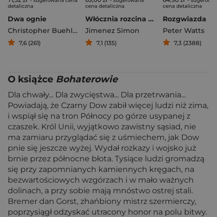
- sugerowana cena
- sugerowana
- sugerowa
detaliczna
cena detaliczna
cena detaliczna
Dwa ognie
Włócznia rozcina wodę
Rozgwiazda
Christopher Buehlman
Jimenez Simon
Peter Watts
7,6 (261)
7,1 (135)
7,3 (2388)
O książce
Bohaterowie
Dla chwały... Dla zwycięstwa... Dla przetrwania...
Powiadają, że Czarny Dow zabił więcej ludzi niż zima,
i wspiął się na tron Północy po górze usypanej z
czaszek. Król Unii, wyjątkowo zawistny sąsiad, nie
ma zamiaru przyglądać się z uśmiechem, jak Dow
pnie się jeszcze wyżej. Wydał rozkazy i wojsko już
brnie przez północne błota. Tysiące ludzi gromadzą
się przy zapomnianych kamiennych kręgach, na
bezwartościowych wzgórzach i w mało ważnych
dolinach, a przy sobie mają mnóstwo ostrej stali.
Bremer dan Gorst, zhańbiony mistrz szermierczy,
poprzysiągł odzyskać utracony honor na polu bitwy.