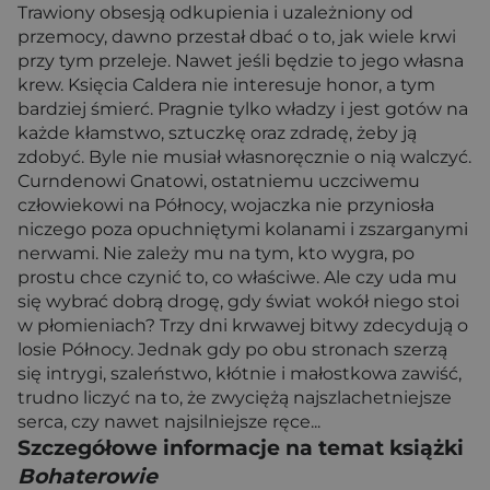
Trawiony obsesją odkupienia i uzależniony od
przemocy, dawno przestał dbać o to, jak wiele krwi
przy tym przeleje. Nawet jeśli będzie to jego własna
krew. Księcia Caldera nie interesuje honor, a tym
bardziej śmierć. Pragnie tylko władzy i jest gotów na
każde kłamstwo, sztuczkę oraz zdradę, żeby ją
zdobyć. Byle nie musiał własnoręcznie o nią walczyć.
Curndenowi Gnatowi, ostatniemu uczciwemu
człowiekowi na Północy, wojaczka nie przyniosła
niczego poza opuchniętymi kolanami i zszarganymi
nerwami. Nie zależy mu na tym, kto wygra, po
prostu chce czynić to, co właściwe. Ale czy uda mu
się wybrać dobrą drogę, gdy świat wokół niego stoi
w płomieniach? Trzy dni krwawej bitwy zdecydują o
losie Północy. Jednak gdy po obu stronach szerzą
się intrygi, szaleństwo, kłótnie i małostkowa zawiść,
trudno liczyć na to, że zwyciężą najszlachetniejsze
serca, czy nawet najsilniejsze ręce...
Szczegółowe informacje na temat książki
Bohaterowie