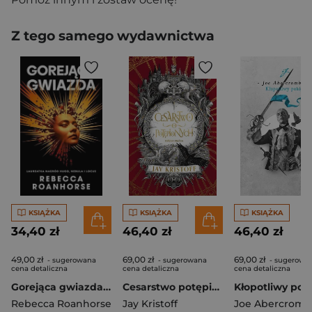
Z tego samego wydawnictwa
KSIĄŻKA
KSIĄŻKA
KSIĄŻKA
34,40 zł
46,40 zł
46,40 zł
49,00 zł
69,00 zł
69,00 zł
- sugerowana
- sugerowana
- sugerowa
cena detaliczna
cena detaliczna
cena detaliczna
Gorejąca gwiazda. Trylogia Między niebem a ziemią. Tom 2
Cesarstwo potępionych Cykl Wampirze cesarstwo Księga 2
Rebecca Roanhorse
Jay Kristoff
Joe Abercromb