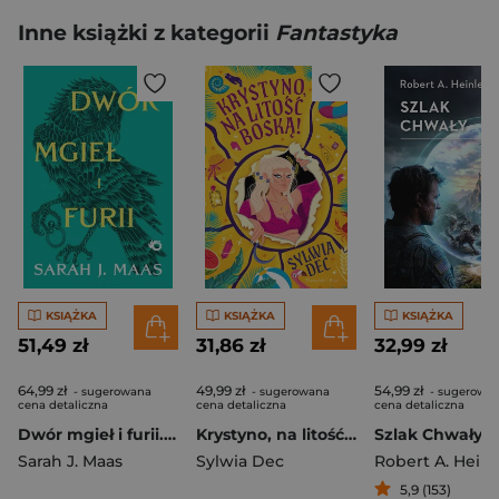
Inne książki z kategorii
Fantastyka
KSIĄŻKA
KSIĄŻKA
KSIĄŻKA
51,49 zł
31,86 zł
32,99 zł
64,99 zł
49,99 zł
54,99 zł
- sugerowana
- sugerowana
- sugerowa
cena detaliczna
cena detaliczna
cena detaliczna
Dwór mgieł i furii. Dwór cierni i róż. Tom 2 wyd. 2026
Krystyno, na litość boską!
Szlak Chwały
Sarah J. Maas
Sylwia Dec
Robert A. Heinl
5,9 (153)