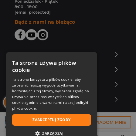
Poniedziałek - Piątek
8:00 - 18:00
[email protected]
Bądź z nami na bieżąco
O Księgarni Znak
Ta strona używa plików
cookie
Zakupy u nas
Ta strona korzysta z plików cookie, aby
Nasza oferta
zapewnić lepszą wygodę użytkowania.
Korzystając z tej strony, wyrażasz zgodę na
używanie przez nas wszystkich plików
Nasi autorzy
cookie zgodnie z warunkami naszej polityki
plików cookie.
ZAAKCEPTUJ ZGODY
36,75 zł
POWIADOM MNIE
ZARZĄDZAJ