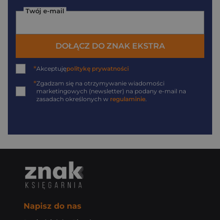
Twój e-mail
DOŁĄCZ DO ZNAK EKSTRA
*
Akceptuję
politykę prywatności
*
Zgadzam się na otrzymywanie wiadomości
marketingowych (newsletter) na podany
e-mail
na
zasadach określonych w
regulaminie
.
Napisz do nas