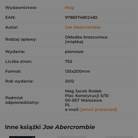
Wydawnictwo:
Mag
EAN:
9788374802482
Autor:
Joe Abercrombie
Okładka broszurowa
Rodzaj oprawy:
(miękka)
Wydanie:
pierwsze
Liczba stron:
752
Format:
135x200mm
Rok wydania:
2012
Mag Jacek Rodek
Plac Konstytucji 5/10
Podmiot
00-657 Warszawa
odpowiedzialny:
PL
e-mail:
[email protected]
Inne książki
Joe Abercrombie