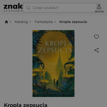
Czego szukasz?
Konto
Katalog
Fantastyka
Kropla zepsucia
Kropla zepsucia