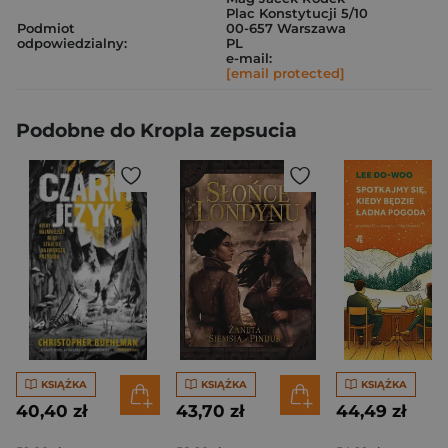
Plac Konstytucji 5/10
Podmiot
00-657 Warszawa
odpowiedzialny:
PL
e-mail:
[email protected]
Podobne do Kropla zepsucia
KSIĄŻKA
KSIĄŻKA
KSIĄŻKA
40,40 zł
43,70 zł
44,49 zł