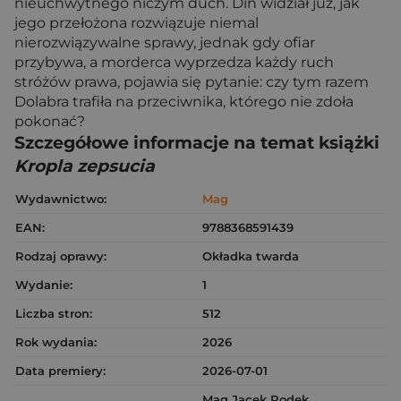
nieuchwytnego niczym duch. Din widział już, jak
jego przełożona rozwiązuje niemal
nierozwiązywalne sprawy, jednak gdy ofiar
przybywa, a morderca wyprzedza każdy ruch
stróżów prawa, pojawia się pytanie: czy tym razem
Dolabra trafiła na przeciwnika, którego nie zdoła
pokonać?
Szczegółowe informacje na temat książki
Kropla zepsucia
Wydawnictwo:
Mag
EAN:
9788368591439
Rodzaj oprawy:
Okładka twarda
Wydanie:
1
Liczba stron:
512
Rok wydania:
2026
Data premiery:
2026-07-01
Mag Jacek Rodek