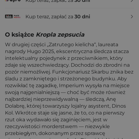
Kup teraz, zapłać za
30 dni
Kup teraz, zapłać za
30 dni
O książce
Kropla zepsucia
W drugiej części „Zatrutego kielicha“, laureata
nagrody Hugo 2025, ekscentryczna śledcza stacza
intelektualny pojedynek z przeciwnikiem, który
zdaje się wszechwiedzący. Dochodzi do zbrodni na
pozór niemożliwej. Funkcjonariusz Skarbu znika bez
śladu z zamkniętego i strzeżonego budynku. Aby
rozwikłać tę zagadkę, Imperium wysyła na miejsce
swoją najgenialniejszą — choć być może również
najbardziej nieprzewidywalną — śledczą, Anę
Dolabrę, której towarzyszy lojalny asystent, Dinos
Kol. Wkrótce staje się jasne, że to, co na pierwszy
rzut oka wydawało się zaginięciem, jest w
rzeczywistości morderstwem — niezwykle
przebiegłym, dokonanym przez sprawcę