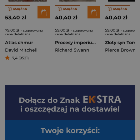
KSIĄŻKA
KSIĄŻKA
KSIĄŻKA
53,40 zł
40,40 zł
40,40 zł
79,00 zł
59,00 zł
59,00 zł
- sugerowana
- sugerowana
- sugerowa
cena detaliczna
cena detaliczna
cena detaliczna
Atlas chmur
Procesy imperium Cykl Imperium Wilka Tom 3
Złoty syn Tom 
David Mitchell
Richard Swann
Pierce Brown
7,4 (9521)
Dołącz do
Znak
i oszczędzaj na dostawie!
Twoje korzyści: