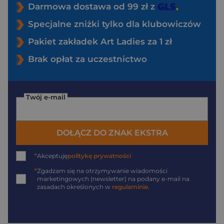
Darmowa dostawa od 99 zł z
Specjalne zniżki tylko dla klubowiczów
Pakiet zakładek Art Ladies za 1 zł
Brak opłat za uczestnictwo
Twój e-mail
DOŁĄCZ DO ZNAK EKSTRA
*
Akceptuję
politykę prywatności
*
Zgadzam się na otrzymywanie wiadomości
marketingowych (newsletter) na podany
e-mail
na
zasadach określonych w
regulaminie
.