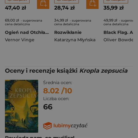
47,40 zł
28,74 zł
35,99 zł
69,00 zł
34,99 zł
49,99 zł
- sugerowana
- sugerowana
- sugerowa
cena detaliczna
cena detaliczna
cena detaliczna
Ogień nad Otchłanią
Rozwikłanie
Vernor Vinge
Katarzyna Młyńska
Oliver Bowden
Oceny i recenzje książki
Kropla zepsucia
Średnia ocen:
8.02
/10
Liczba ocen:
66
Powiedz nam, co myślisz!