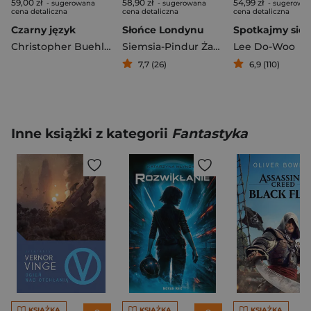
59,00 zł
58,90 zł
54,99 zł
- sugerowana
- sugerowana
- sugerowa
cena detaliczna
cena detaliczna
cena detaliczna
Czarny język
Słońce Londynu
Christopher Buehlman
Siemsia-Pindur Żaneta
Lee Do-Woo
7,7 (26)
6,9 (110)
Inne książki z kategorii
Fantastyka
KSIĄŻKA
KSIĄŻKA
KSIĄŻKA