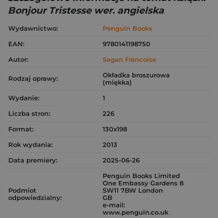
Bonjour Tristesse wer. angielska
Wydawnictwo:
Penguin Books
EAN:
9780141198750
Autor:
Sagan Francoise
Okładka broszurowa
Rodzaj oprawy:
(miękka)
Wydanie:
1
Liczba stron:
226
Format:
130x198
Rok wydania:
2013
Data premiery:
2025-06-26
Penguin Books Limited
One Embassy Gardens 8
Podmiot
SW11 7BW London
odpowiedzialny:
GB
e-mail:
www.penguin.co.uk