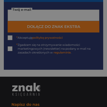
Twój e-mail
DOŁĄCZ DO ZNAK EKSTRA
*
Akceptuję
politykę prywatności
*
Zgadzam się na otrzymywanie wiadomości
marketingowych (newsletter) na podany
e-mail
na
zasadach określonych w
regulaminie
.
Napisz do nas