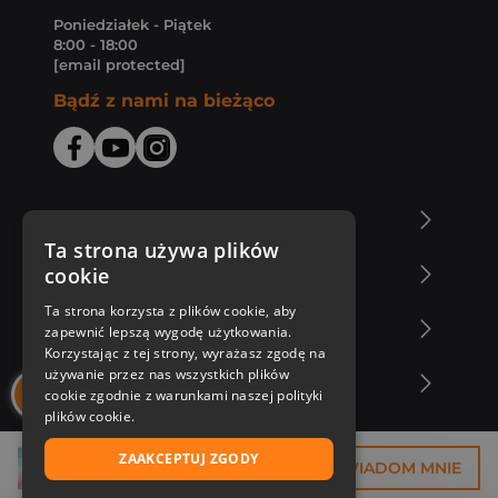
Poniedziałek - Piątek
8:00 - 18:00
[email protected]
Bądź z nami na bieżąco
O Księgarni Znak
Ta strona używa plików
cookie
Zakupy u nas
Ta strona korzysta z plików cookie, aby
Nasza oferta
zapewnić lepszą wygodę użytkowania.
Korzystając z tej strony, wyrażasz zgodę na
używanie przez nas wszystkich plików
Nasi autorzy
cookie zgodnie z warunkami naszej polityki
plików cookie.
ZAAKCEPTUJ ZGODY
36,75 zł
POWIADOM MNIE