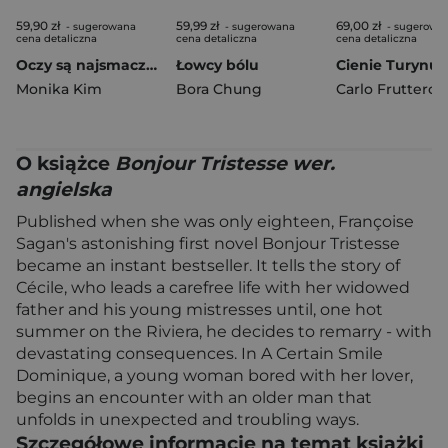
59,90 zł
59,99 zł
69,00 zł
- sugerowana
- sugerowana
- sugerowa
cena detaliczna
cena detaliczna
cena detaliczna
Oczy są najsmaczniejsze
Łowcy bólu
Cienie Turynu
Monika Kim
Bora Chung
Carlo Fruttero
,
Fr
O książce
Bonjour Tristesse wer.
angielska
Published when she was only eighteen, Françoise
Sagan's astonishing first novel Bonjour Tristesse
became an instant bestseller. It tells the story of
Cécile, who leads a carefree life with her widowed
father and his young mistresses until, one hot
summer on the Riviera, he decides to remarry - with
devastating consequences. In A Certain Smile
Dominique, a young woman bored with her lover,
begins an encounter with an older man that
unfolds in unexpected and troubling ways.
Szczegółowe informacje na temat książki