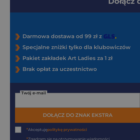
Dołącz
Darmowa dostawa od 99 zł z
Specjalne zniżki tylko dla klubowiczów
Pakiet zakładek Art Ladies za 1 zł
Brak opłat za uczestnictwo
Twój e-mail
DOŁĄCZ DO ZNAK EKSTRA
*
Akceptuję
politykę prywatności
*
Zgadzam się na otrzymywanie wiadomości