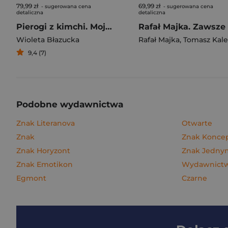
79,99 zł
69,99 zł
- sugerowana cena
- sugerowana cena
detaliczna
detaliczna
Pierogi z kimchi. Moje ulubione azjatyckie przepisy
Wioleta Błazucka
Rafał Majka
,
Tomasz Kalemba
9,4 (7)
Podobne wydawnictwa
Znak Literanova
Otwarte
Znak
Znak Konce
Znak Horyzont
Znak Jedn
Znak Emotikon
Wydawnictwo
Egmont
Czarne