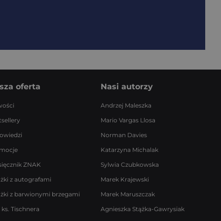
sza oferta
Nasi autorzy
ości
Andrzej Maleszka
sellery
Mario Vargas Llosa
owiedzi
Norman Davies
mocje
Katarzyna Michalak
sięcznik ZNAK
Sylwia Czubkowska
ążki z autografami
Marek Krajewski
ążki z barwionymi brzegami
Marek Maruszczak
 ks. Tischnera
Agnieszka Stążka-Gawrysiak