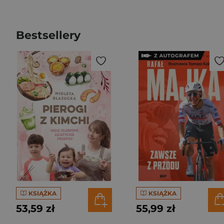
Bestsellery
KSIĄŻKA
KSIĄŻKA
53,59 zł
55,99 zł