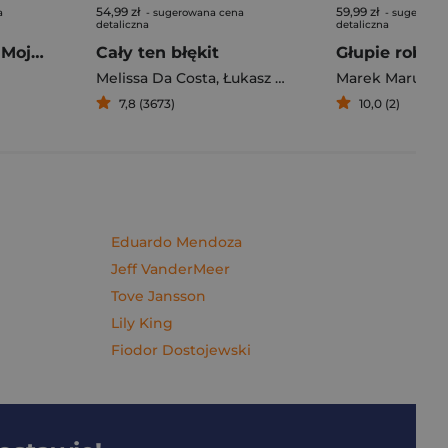
54,99 zł
59,99 zł
a
- sugerowana cena
- sugerowan
detaliczna
detaliczna
Pierogi z kimchi. Moje ulubione azjatyckie przepisy - książka z autografem
Cały ten błękit
Melissa Da Costa
,
Łukasz Müller
Marek Maruszc
7,8 (3673)
10,0 (2)
Eduardo Mendoza
Jeff VanderMeer
Tove Jansson
Lily King
Fiodor Dostojewski