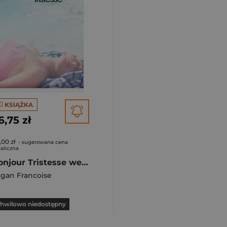
KSIĄŻKA
6,75 zł
,00 zł
- sugerowana cena
aliczna
Bonjour Tristesse wer. angielska
gan Francoise
hwilowo niedostępny