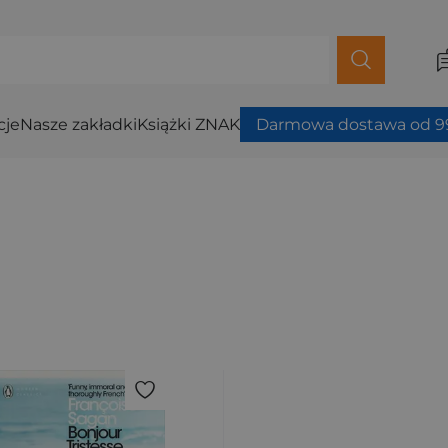
cje
Nasze zakładki
Książki ZNAK
Darmowa dostawa od 99