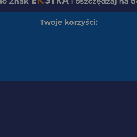
 do
Znak
i oszczędzaj na 
Twoje korzyści: