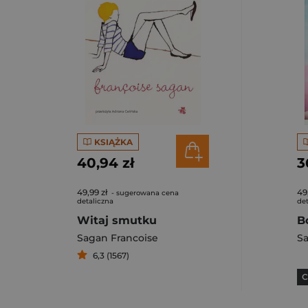
KSIĄŻKA
40,94 zł
3
49,99 zł
49
- sugerowana cena
detaliczna
det
Witaj smutku
Sagan Francoise
Sa
6,3 (1567)
C