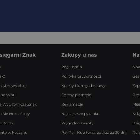
sięgarni Znak
Zakupy u nas
Na
s
Regulamin
Now
akt
Polityka prywatności
Best
acki newsletter
Koszty i formy dostawy
Zap
 serwisu
Formy płatności
Pro
a Wydawnicza Znak
Reklamacje
Mie
ackie Horoskopy
Najczęstsze pytania
Ksi
autorzy
Wygodne zwroty
Ksi
enty w koszyku
PayPo - Kup teraz, zapłać za 30 dni
Rok