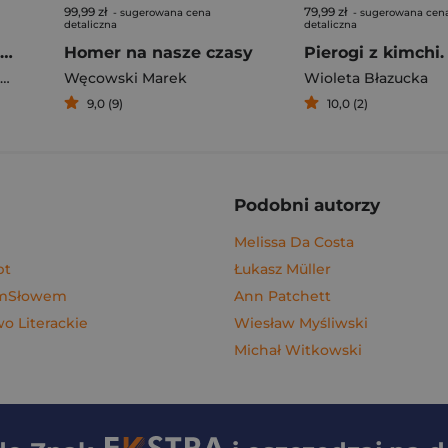
99,99 zł
79,99 zł
- sugerowana cena
- sugerowana cen
detaliczna
detaliczna
Rafał Majka. Zawsze z przodu. Rozmawia Tomasz Kalemba - książka z autografem
Homer na nasze czasy
Węcowski Marek
Wioleta Błazucka
9,0 (9)
10,0 (2)
Podobni autorzy
Melissa Da Costa
pt
Łukasz Müller
ymSłowem
Ann Patchett
 Literackie
Wiesław Myśliwski
Michał Witkowski