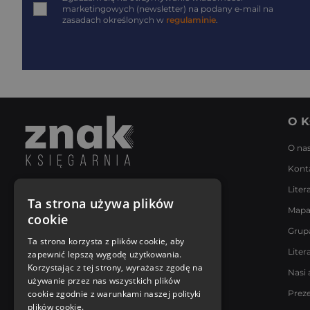
marketingowych (newsletter) na podany
e-mail
na
zasadach określonych w
regulaminie
.
O K
O na
Kont
Liter
Napisz do nas
Ta strona używa plików
Mapa
Poniedziałek - Piątek
cookie
8:00 - 18:00
Grup
[email protected]
Ta strona korzysta z plików cookie, aby
Liter
zapewnić lepszą wygodę użytkowania.
Bądź z nami na bieżąco
Korzystając z tej strony, wyrażasz zgodę na
Nasi 
używanie przez nas wszystkich plików
cookie zgodnie z warunkami naszej polityki
Prez
plików cookie.