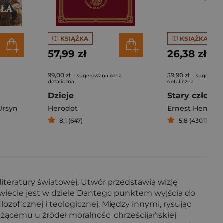
KSIĄŻKA
KSIĄŻKA
57,99 zł
26,38 zł
99,00 zł
39,90 zł
- sugerowana cena
- sugerowa
detaliczna
detaliczna
Dzieje
Stary człowi
Ursyn
Herodot
Ernest Hemin
8,1 (647)
5,8 (43011)
eratury światowej. Utwór przedstawia wizję
świecie jest w dziele Dantego punktem wyjścia do
zoficznej i teologicznej. Między innymi, rysując
 leżącemu u źródeł moralności chrześcijańskiej