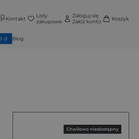
Listy
Zaloguj się
Kontakt
Koszyk
zakupowe
Załóż konto
 zł
Blog
Chwilowo niedostępny
Książka
Książka
Okładka twarda
Okładka twarda