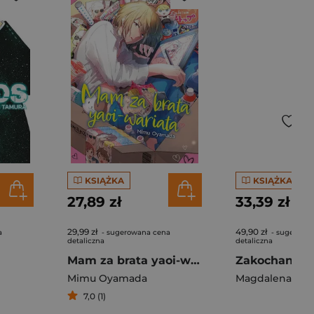
KSIĄŻKA
KSIĄŻKA
27,89 zł
33,39 zł
29,99 zł
49,90 zł
a
- sugerowana cena
- sugerowa
detaliczna
detaliczna
Mam za brata yaoi-wariata
Mimu Oyamada
Magdalena Win
7,0 (1)