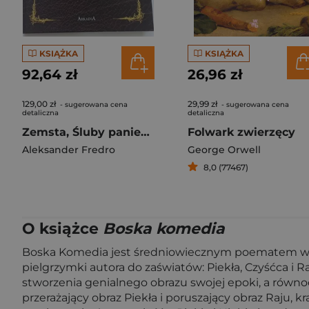
KSIĄŻKA
KSIĄŻKA
92,64 zł
26,96 zł
129,00 zł
29,99 zł
- sugerowana cena
- sugerowana cena
detaliczna
detaliczna
Zemsta, Śluby panieńskie
Folwark zwierzęcy
Aleksander Fredro
George Orwell
8,0 (77467)
O książce
Boska komedia
Boska Komedia jest średniowiecznym poematem włos
pielgrzymki autora do zaświatów: Piekła, Czyśćca i
stworzenia genialnego obrazu swojej epoki, a równoc
przerażający obraz Piekła i poruszający obraz Raju, 