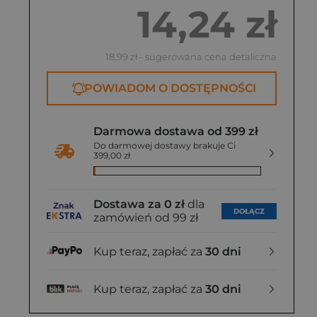
Wydawnictwo Literackie, wyd. 2023
SBM, wyd. 2022
14,24 zł
57,99 zł
27,76 zł
18,99 zł
- sugerowana cena detaliczna
POWIADOM O DOSTĘPNOŚCI
Darmowa dostawa od 399 zł
Do darmowej dostawy brakuje Ci
399,00 zł
Dostawa za 0 zł
dla
DOŁĄCZ
zamówień od 99 zł
Kup teraz, zapłać za
30 dni
Kup teraz, zapłać za
30 dni