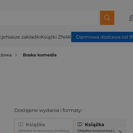
cje
Nasze zakładki
Książki ZNAK
Darmowa dostawa od 99
ieżowa
Boska komedia
Dostępne wydania i formaty:
Książka
Książka
Okładka broszurowa (miękka)
Okładka broszurowa (miękka)