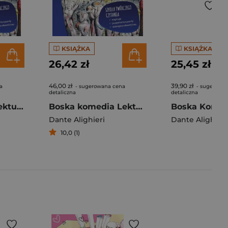
KSIĄŻKA
KSIĄŻKA
26,42 zł
25,45 zł
46,00 zł
39,90 zł
a
- sugerowana cena
- sugerowa
detaliczna
detaliczna
Boska komedia lektura z opracowaniem
Boska komedia Lektura z opracowaniem
Dante Alighieri
Dante Alighieri
10,0 (1)