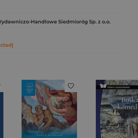
ydawniczo-Handlowe Siedmioróg Sp. z o.o.
ected]