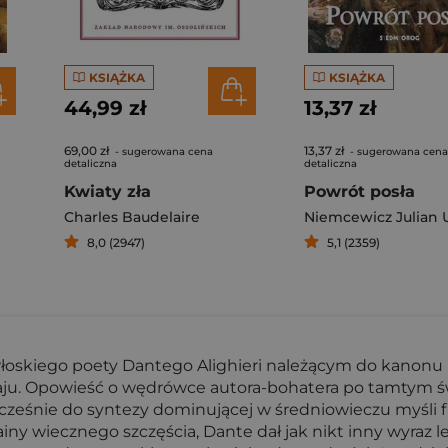
KSIĄŻKA
KSIĄŻKA
44,99 zł
13,37 zł
69,00 zł
13,37 zł
- sugerowana cena
- sugerowana cena
detaliczna
detaliczna
Kwiaty zła
Powrót posła
Charles Baudelaire
Niemcewicz Julian 
8,0 (2947)
5,1 (2359)
kiego poety Dantego Alighieri należącym do kanonu lit
 Raju. Opowieść o wędrówce autora-bohatera po tamtym 
ześnie do syntezy dominującej w średniowieczu myśli filo
krainy wiecznego szczęścia, Dante dał jak nikt inny wyraz