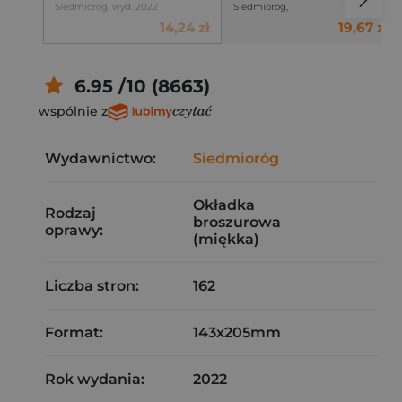
Siedmioróg, wyd. 2022
Siedmioróg,
14,24 zł
19,67 zł
6.95 /10 (8663)
wspólnie z
Wydawnictwo:
Siedmioróg
Okładka
Rodzaj
broszurowa
oprawy:
(miękka)
Liczba stron:
162
Format:
143x205mm
Rok wydania:
2022