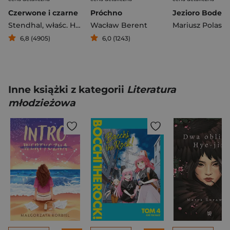
Czerwone i czarne
Próchno
Jezioro Bodeńs
Stendhal
,
właśc. Henri Beyle
Wacław Berent
Mariusz Polasz
6,8 (4905)
6,0 (1243)
Inne książki z kategorii
Literatura
młodzieżowa