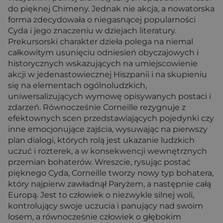
do pięknej Chimeny. Jednak nie akcja, a nowatorska
forma zdecydowała o niegasnącej popularności
Cyda i jego znaczeniu w dziejach literatury.
Prekursorski charakter dzieła polega na niemal
całkowitym usunięciu odniesień obyczajowych i
historycznych wskazujących na umiejscowienie
akcji w jedenastowiecznej Hiszpanii i na skupieniu
się na elementach ogólnoludzkich,
uniwersalizujących wymowę opisywanych postaci i
zdarzeń. Równocześnie Corneille rezygnuje z
efektownych scen przedstawiających pojedynki czy
inne emocjonujące zajścia, wysuwając na pierwszy
plan dialogi, których rolą jest ukazanie ludzkich
uczuć i rozterek, a w konsekwencji wewnętrznych
przemian bohaterów. Wreszcie, rysując postać
pięknego Cyda, Corneille tworzy nowy typ bohatera,
który najpierw zawładnął Paryżem, a następnie całą
Europą. Jest to człowiek o niezwykle silnej woli,
kontrolujący swoje uczucia i panujący nad swoim
losem, a równocześnie człowiek o głębokim