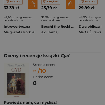
KSIĄŻKA
KSIĄŻKA
KSIĄŻKA
33,39 zł
25,79 zł
29,99 zł
49,90 zł
32,99 zł
44,90 zł
- sugerowana
- sugerowana
- sugerowa
cena detaliczna
cena detaliczna
cena detaliczna
Introwertyczna
Bocchi the Rock! Tom 4
Małgorzata Korbiel
Aki Hamaji
Marta Żurawsk
Oceny i recenzje książki
Cyd
Średnia ocen:
~
/10
Liczba ocen:
0
Powiedz nam, co myślisz!