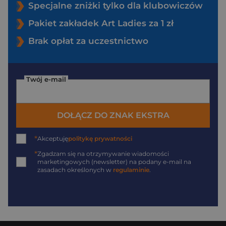
Specjalne zniżki tylko dla klubowiczów
Pakiet zakładek Art Ladies za 1 zł
Brak opłat za uczestnictwo
Twój e-mail
DOŁĄCZ DO ZNAK EKSTRA
*
Akceptuję
politykę prywatności
*
Zgadzam się na otrzymywanie wiadomości
marketingowych (newsletter) na podany
e-mail
na
zasadach określonych w
regulaminie
.