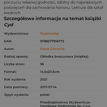
poczuciu własnej godności, zdolny do największych
poświęceń dla zachowania honoru. Lektura dla szkół
średnich
Szczegółowe informacje na temat książki
Cyd
Wydawnictwo:
Siedmioróg
EAN:
9788377916773
Autor:
Pierre Corneille
Rodzaj oprawy:
Okładka broszurowa (miękka)
Liczba stron:
96
Format:
14.5x20.5cm
Rok wydania:
2021
Data premiery:
2017-07-14
Język wydania:
polski
Przedsiębiorstwo Wydawniczo-
Handlowe Siedmioróg Sp. z o.o.