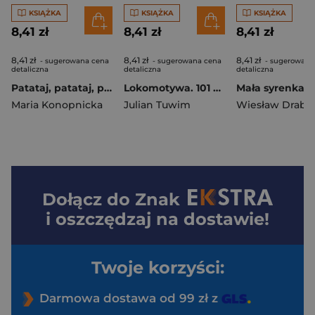
KSIĄŻKA
KSIĄŻKA
KSIĄŻKA
8,41 zł
8,41 zł
8,41 zł
8,41 zł
8,41 zł
8,41 zł
- sugerowana cena
- sugerowana cena
- sugerowana
detaliczna
detaliczna
detaliczna
Patataj, patataj, pojedziemy w cudny kraj! 101 bajek
Lokomotywa. 101 bajek
Maria Konopnicka
Julian Tuwim
Wiesław Drabi
Dołącz do
Znak
i oszczędzaj na dostawie!
Twoje korzyści:
Darmowa dostawa od 99 zł z