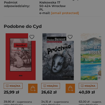
Podmiot
Krakowska 17
odpowiedzialny:
50-424 Wrocław
PL
e-mail:
[email protected]
Podobne do Cyd
KSIĄŻKA
KSIĄŻKA
KSIĄŻKA
25,99 zł
26,62 zł
40,59 zł
39,90 zł
34,15 zł
63,00 zł
- sugerowana
- sugerowana
- sugerowa
cena detaliczna
cena detaliczna
cena detaliczna