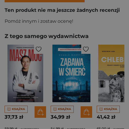
Ten produkt nie ma jeszcze żadnych recenzji
Pomóż innym i zostaw ocenę!
Z tego samego wydawnictwa
KSIĄŻKA
KSIĄŻKA
KSIĄŻKA
37,73 zł
34,99 zł
41,42 zł
59,99 zł
54,99 zł
65,00 zł
- sugerowana
- sugerowana
- sugerowa