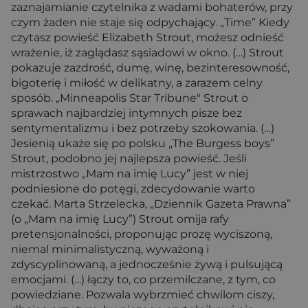
zaznajamianie czytelnika z wadami bohaterów, przy
czym żaden nie staje się odpychający. „Time” Kiedy
czytasz powieść Elizabeth Strout, możesz odnieść
wrażenie, iż zaglądasz sąsiadowi w okno. (…) Strout
pokazuje zazdrość, dumę, winę, bezinteresowność,
bigoterię i miłość w delikatny, a zarazem celny
sposób. „Minneapolis Star Tribune" Strout o
sprawach najbardziej intymnych pisze bez
sentymentalizmu i bez potrzeby szokowania. (…)
Jesienią ukaże się po polsku „The Burgess boys”
Strout, podobno jej najlepsza powieść. Jeśli
mistrzostwo „Mam na imię Lucy” jest w niej
podniesione do potęgi, zdecydowanie warto
czekać. Marta Strzelecka, „Dziennik Gazeta Prawna”
(o „Mam na imię Lucy”) Strout omija rafy
pretensjonalności, proponując prozę wyciszoną,
niemal minimalistyczną, wyważoną i
zdyscyplinowaną, a jednocześnie żywą i pulsującą
emocjami. (…) łączy to, co przemilczane, z tym, co
powiedziane. Pozwala wybrzmieć chwilom ciszy,