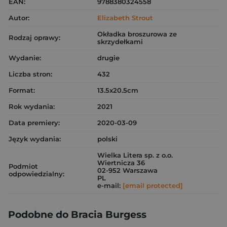
EAN:
9788380324558
Autor:
Elizabeth Strout
Okładka broszurowa ze
Rodzaj oprawy:
skrzydełkami
Wydanie:
drugie
Liczba stron:
432
Format:
13.5x20.5cm
Rok wydania:
2021
Data premiery:
2020-03-09
Język wydania:
polski
Wielka Litera sp. z o.o.
Wiertnicza 36
Podmiot
02-952 Warszawa
odpowiedzialny:
PL
e-mail:
[email protected]
Podobne do Bracia Burgess