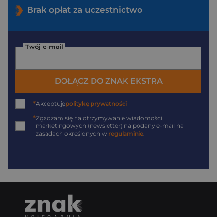
Brak opłat za uczestnictwo
Twój e-mail
DOŁĄCZ DO ZNAK EKSTRA
*
Akceptuję
politykę prywatności
*
Zgadzam się na otrzymywanie wiadomości
marketingowych (newsletter) na podany
e-mail
na
zasadach określonych w
regulaminie
.