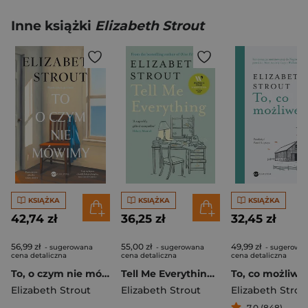
Inne książki
Elizabeth Strout
KSIĄŻKA
KSIĄŻKA
KSIĄŻKA
42,74 zł
36,25 zł
32,45 zł
56,99 zł
55,00 zł
49,99 zł
- sugerowana
- sugerowana
- sugerowa
cena detaliczna
cena detaliczna
cena detaliczna
To, o czym nie mówimy
Tell Me Everything wer. angielska
To, co możliwe
Elizabeth Strout
Elizabeth Strout
Elizabeth Strou
7,0 (848)