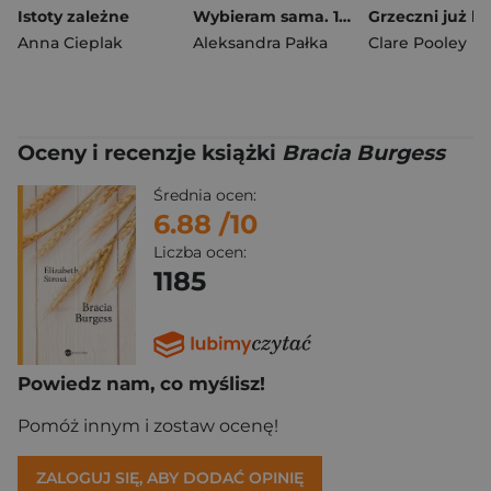
Istoty zależne
Wybieram sama. 10 historii o wolności i tworzeniu pięknego życia
Anna Cieplak
Aleksandra Pałka
Clare Pooley
Oceny i recenzje książki
Bracia Burgess
Średnia ocen:
6.88
/10
Liczba ocen:
1185
Powiedz nam, co myślisz!
Pomóż innym i zostaw ocenę!
ZALOGUJ SIĘ, ABY DODAĆ OPINIĘ