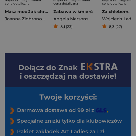
cena detaliczna
cena detaliczna
cena detaliczna
Masz moc Jak chronić się przed przemocą psychiczną i fizyczną
Zabawa w śmierć
Joanna Ziobronowicz
Angela Marsons
Wojciech Lada
8,1 (23)
8,3 (27)
Dołącz do
Znak
i oszczędzaj na dostawie!
Twoje korzyści:
Darmowa dostawa od 99 zł z
Specjalne zniżki tylko dla klubowiczów
Pakiet zakładek Art Ladies za 1 zł