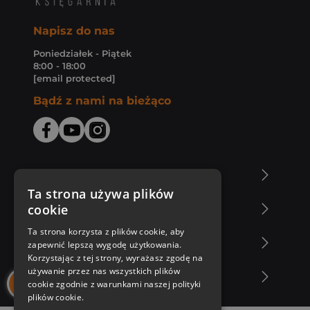
Napisz do nas
Poniedziałek - Piątek
8:00 - 18:00
[email protected]
Bądź z nami na bieżąco
O Księgarni Znak
Ta strona używa plików
cookie
Zakupy u nas
Ta strona korzysta z plików cookie, aby
Nasza oferta
zapewnić lepszą wygodę użytkowania.
Korzystając z tej strony, wyrażasz zgodę na
używanie przez nas wszystkich plików
Nasi autorzy
cookie zgodnie z warunkami naszej polityki
plików cookie.