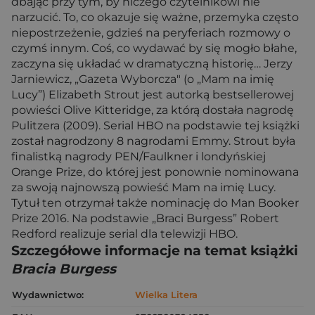
dbając przy tym, by niczego czytelnikowi nie
narzucić. To, co okazuje się ważne, przemyka często
niepostrzeżenie, gdzieś na peryferiach rozmowy o
czymś innym. Coś, co wydawać by się mogło błahe,
zaczyna się układać w dramatyczną historię… Jerzy
Jarniewicz, „Gazeta Wyborcza" (o „Mam na imię
Lucy”) Elizabeth Strout jest autorką bestsellerowej
powieści Olive Kitteridge, za którą dostała nagrodę
Pulitzera (2009). Serial HBO na podstawie tej książki
został nagrodzony 8 nagrodami Emmy. Strout była
finalistką nagrody PEN/Faulkner i londyńskiej
Orange Prize, do której jest ponownie nominowana
za swoją najnowszą powieść Mam na imię Lucy.
Tytuł ten otrzymał także nominację do Man Booker
Prize 2016. Na podstawie „Braci Burgess” Robert
Redford realizuje serial dla telewizji HBO.
Szczegółowe informacje na temat książki
Bracia Burgess
Wydawnictwo:
Wielka Litera