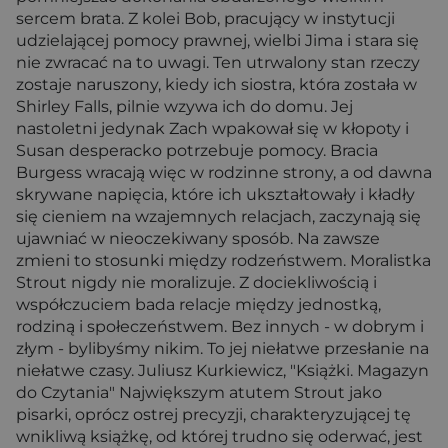
sercem brata. Z kolei Bob, pracujący w instytucji
udzielającej pomocy prawnej, wielbi Jima i stara się
nie zwracać na to uwagi. Ten utrwalony stan rzeczy
zostaje naruszony, kiedy ich siostra, która została w
Shirley Falls, pilnie wzywa ich do domu. Jej
nastoletni jedynak Zach wpakował się w kłopoty i
Susan desperacko potrzebuje pomocy. Bracia
Burgess wracają więc w rodzinne strony, a od dawna
skrywane napięcia, które ich ukształtowały i kładły
się cieniem na wzajemnych relacjach, zaczynają się
ujawniać w nieoczekiwany sposób. Na zawsze
zmieni to stosunki między rodzeństwem. Moralistka
Strout nigdy nie moralizuje. Z dociekliwością i
współczuciem bada relacje między jednostką,
rodziną i społeczeństwem. Bez innych - w dobrym i
złym - bylibyśmy nikim. To jej niełatwe przesłanie na
niełatwe czasy. Juliusz Kurkiewicz, "Książki. Magazyn
do Czytania" Największym atutem Strout jako
pisarki, oprócz ostrej precyzji, charakteryzującej tę
wnikliwą książkę, od której trudno się oderwać, jest