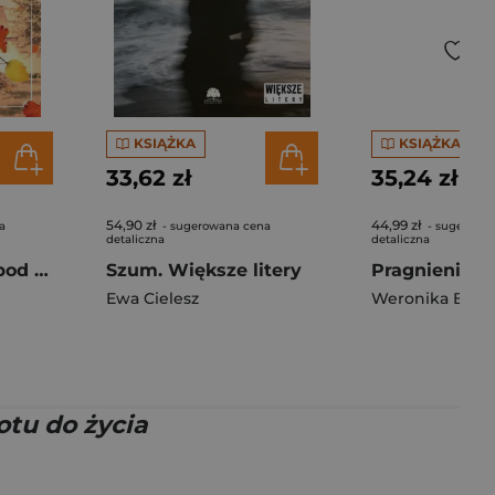
KSIĄŻKA
KSIĄŻKA
33,62 zł
35,24 zł
54,90 zł
44,99 zł
a
- sugerowana cena
- sugerowa
detaliczna
detaliczna
Jesień w chacie pod starym świerkiem
Szum. Większe litery
Pragnienia P
Ewa Cielesz
Weronika Bana
otu do życia