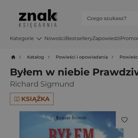
Kategorie
Nowości
Bestsellery
Zapowiedzi
Promo
Katalog
Powieści i opowiadania
Powieśc
Byłem w niebie Prawdziwa
Richard Sigmund
KSIĄŻKA