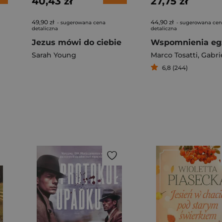
40,43 zł
27,75 zł
49,90 zł
44,90 zł
- sugerowana cena
- sugerowana ce
detaliczna
detaliczna
Jezus mówi do ciebie
Sarah Young
Marco Tosatti
,
Gabriele
6,8 (244)