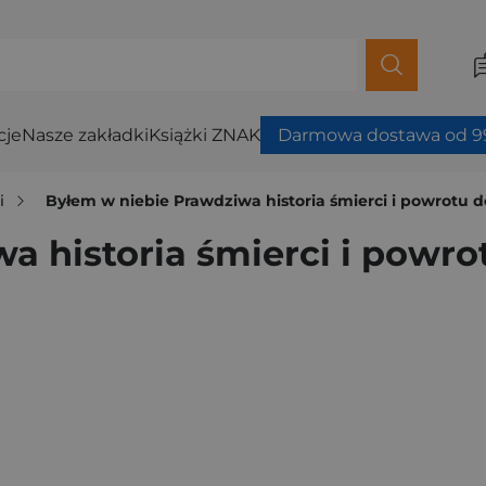
cje
Nasze zakładki
Książki ZNAK
Darmowa dostawa od 99
i
Byłem w niebie Prawdziwa historia śmierci i powrotu d
 historia śmierci i powro