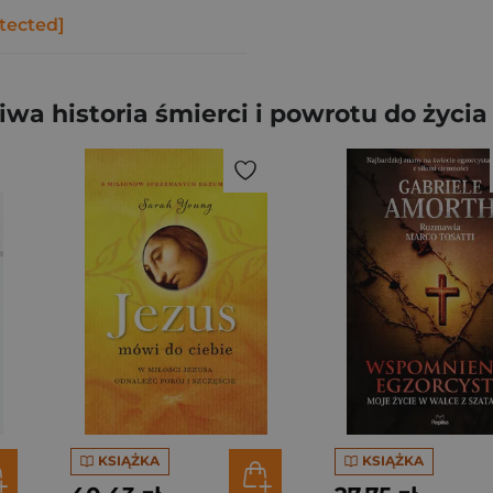
tected]
a historia śmierci i powrotu do życia
KSIĄŻKA
KSIĄŻKA