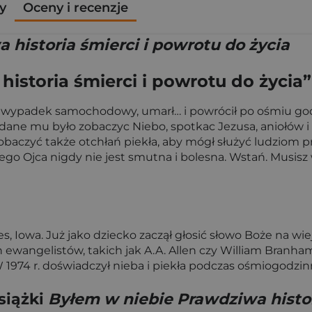
y
Oceny i recenzje
historia śmierci i powrotu do życia
istoria śmierci i powrotu do życia”
i wypadek samochodowy, umarł… i powrócił po ośmiu godz
n dane mu było zobaczyc Niebo, spotkac Jezusa, aniołów 
baczyć także otchłań piekła, aby mógł służyć ludziom prz
o Ojca nigdy nie jest smutna i bolesna. Wstań. Musisz w
es, Iowa. Już jako dziecko zaczął głosić słowo Boże na 
 ewangelistów, takich jak A.A. Allen czy William Branham
 1974 r. doświadczył nieba i piekła podczas ośmiogodzi
siążki
Byłem w niebie Prawdziwa histor