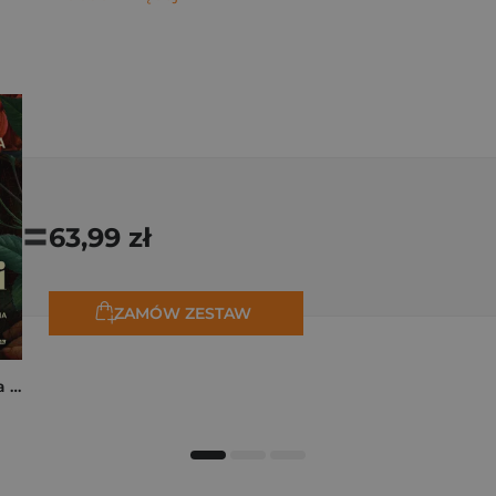
=
63,99 zł
ZAMÓW ZESTAW
Rita z Cascii. Historia kobiety, dla której nie ma rzeczy niemożliwych