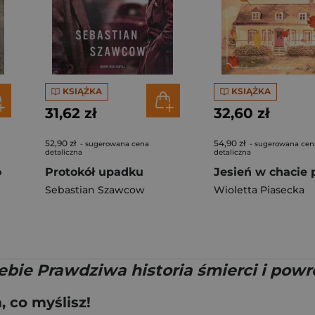
KSIĄŻKA
KSIĄŻKA
31,62 zł
32,60 zł
52,90 zł
54,90 zł
- sugerowana cena
- sugerowana cen
detaliczna
detaliczna
o
Protokół upadku
Sebastian Szawcow
Wioletta Piasecka
bie Prawdziwa historia śmierci i powr
 co myślisz!