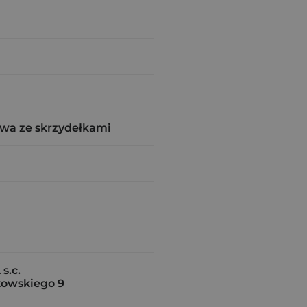
wa ze skrzydełkami
s.c.
owskiego 9