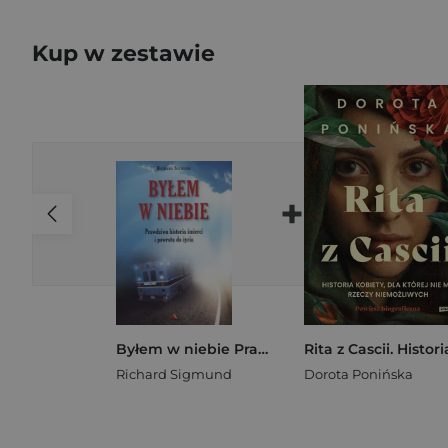
Kup w zestawie
+
Byłem w niebie Prawdziwa historia śmierci i powrotu do życia
Richard Sigmund
Dorota Ponińska