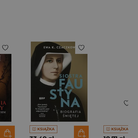
KSIĄŻKA
KSIĄŻKA