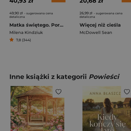
40,93 zł
20,68 zł
49,90 zł
26,99 zł
- sugerowana cena
- sugerowana cena
detaliczna
detaliczna
Matka świętego. Poruszające świadectwo Marianny Popiełuszko
Więcej niż cieśla
Milena Kindziuk
McDowell Sean
7,8 (344)
Inne książki z kategorii
Powieści