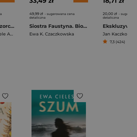
33,49 zł
18,71 zł
49,99 zł
20,00 zł
na
- sugerowana cena
- sugerowa
detaliczna
detaliczna
Wspomnienia egzorcysty Moje życie w walce z szatanem
Siostra Faustyna. Biografia świętej (2022)
 Amorth
Ewa K. Czaczkowska
Jan Kaczkowsk
7,3 (424)