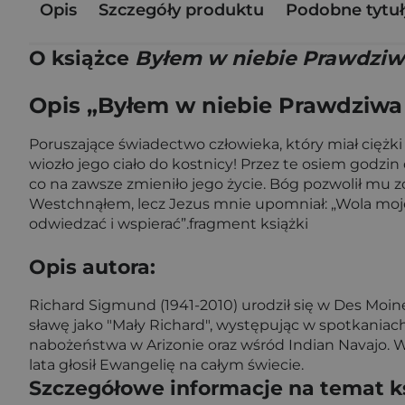
Opis
Szczegóły produktu
Podobne tytuł
O książce
Byłem w niebie Prawdziwa 
Opis „Byłem w niebie Prawdziwa h
Poruszające świadectwo człowieka, który miał ciężk
wiozło jego ciało do kostnicy! Przez te osiem godzi
co na zawsze zmieniło jego życie. Bóg pozwolił mu zo
Westchnąłem, lecz Jezus mnie upomniał: „Wola mojeg
odwiedzać i wspierać”.fragment książki
Opis autora:
Richard Sigmund (1941-2010) urodził się w Des Moin
sławę jako "Mały Richard", występując w spotkaniach
nabożeństwa w Arizonie oraz wśród Indian Navajo. W
lata głosił Ewangelię na całym świecie.
Szczegółowe informacje na temat k