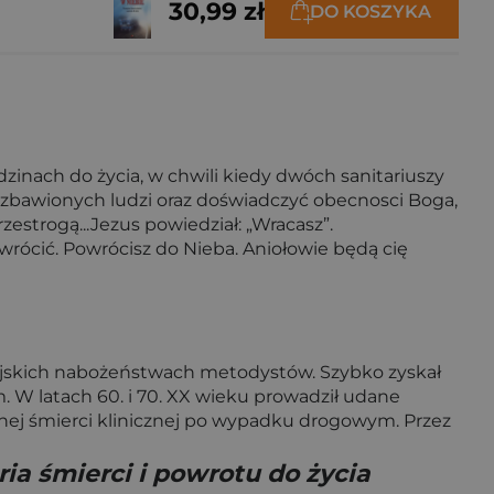
30,99 zł
DO KOSZYKA
inach do życia, w chwili kiedy dwóch sanitariuszy
i zbawionych ludzi oraz doświadczyć obecnosci Boga,
estrogą...Jezus powiedział: „Wracasz”.
rócić. Powrócisz do Nieba. Aniołowie będą cię
wiejskich nabożeństwach metodystów. Szybko zyskał
. W latach 60. i 70. XX wieku prowadził udane
nnej śmierci klinicznej po wypadku drogowym. Przez
ia śmierci i powrotu do życia