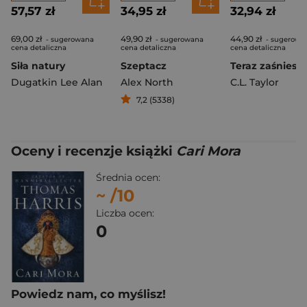
57,57 zł
34,95 zł
32,94 zł
69,00 zł
49,90 zł
44,90 zł
- sugerowana
- sugerowana
- sugerowa
cena detaliczna
cena detaliczna
cena detaliczna
Siła natury
Szeptacz
Teraz zaśniesz
Dugatkin Lee Alan
Alex North
C.L. Taylor
7,2 (5338)
Oceny i recenzje książki
Cari Mora
Średnia ocen:
~
/10
Liczba ocen:
0
Powiedz nam, co myślisz!