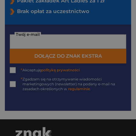
Pakiet zakładek Art Ladies za 1 zł
Brak opłat za uczestnictwo
Twój e-mail
DOŁĄCZ DO ZNAK EKSTRA
*
Akceptuję
politykę prywatności
*
Zgadzam się na otrzymywanie wiadomości
marketingowych (newsletter) na podany
e-mail
na
zasadach określonych w
regulaminie
.