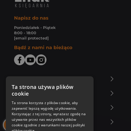
Napisz do nas
Poniedziałek - Piątek
8:00 - 18:00
[email protected]
Bądź z nami na bieżąco
O Księgarni Znak
Ta strona używa plików
cookie
Zakupy u nas
Ta strona korzysta z plików cookie, aby
Nasza oferta
zapewnić lepszą wygodę użytkowania.
Korzystając z tej strony, wyrażasz zgodę na
używanie przez nas wszystkich plików
Nasi autorzy
cookie zgodnie z warunkami naszej polityki
plików cookie.