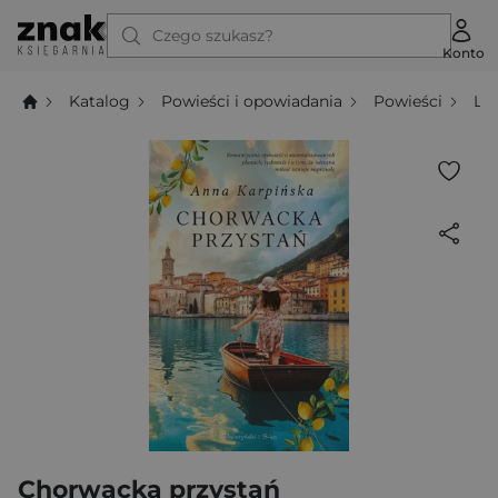
Czego szukasz?
Konto
Katalog
Powieści i opowiadania
Powieści
Li
Chorwacka przystań