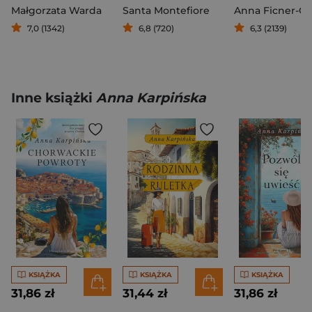
Małgorzata Warda
Santa Montefiore
7,0 (1342)
6,8 (720)
6,3 (2139)
Inne książki
Anna Karpińska
KSIĄŻKA
KSIĄŻKA
KSIĄŻKA
31,86 zł
31,44 zł
31,86 zł