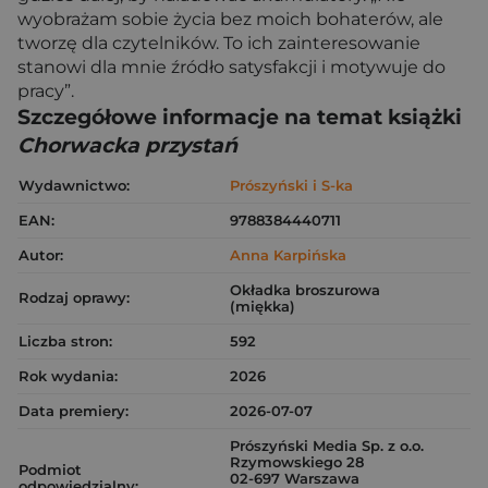
wyobrażam sobie życia bez moich bohaterów, ale
tworzę dla czytelników. To ich zainteresowanie
stanowi dla mnie źródło satysfakcji i motywuje do
pracy”.
Szczegółowe informacje na temat książki
Chorwacka przystań
Wydawnictwo:
Prószyński i S-ka
EAN:
9788384440711
Autor:
Anna Karpińska
Okładka broszurowa
Rodzaj oprawy:
(miękka)
Liczba stron:
592
Rok wydania:
2026
Data premiery:
2026-07-07
Prószyński Media Sp. z o.o.
Rzymowskiego 28
Podmiot
02-697 Warszawa
odpowiedzialny: