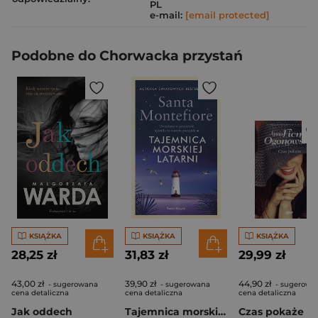
PL
e-mail:
[email protected]
Podobne do Chorwacka przystań
KSIĄŻKA
KSIĄŻKA
KSIĄŻKA
28,25 zł
31,83 zł
29,99 zł
43,00 zł
39,90 zł
44,90 zł
- sugerowana
- sugerowana
- sugerowa
cena detaliczna
cena detaliczna
cena detaliczna
Jak oddech
Tajemnica morskiej latarni
Czas pokaże