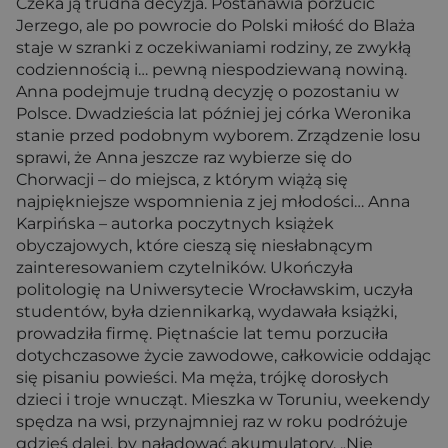
Czeka ją trudna decyzja. Postanawia porzucić
Jerzego, ale po powrocie do Polski miłość do Blaża
staje w szranki z oczekiwaniami rodziny, ze zwykłą
codziennością i… pewną niespodziewaną nowiną.
Anna podejmuje trudną decyzję o pozostaniu w
Polsce. Dwadzieścia lat później jej córka Weronika
stanie przed podobnym wyborem. Zrządzenie losu
sprawi, że Anna jeszcze raz wybierze się do
Chorwacji – do miejsca, z którym wiążą się
najpiękniejsze wspomnienia z jej młodości… Anna
Karpińska – autorka poczytnych książek
obyczajowych, które cieszą się niesłabnącym
zainteresowaniem czytelników. Ukończyła
politologię na Uniwersytecie Wrocławskim, uczyła
studentów, była dziennikarką, wydawała książki,
prowadziła firmę. Piętnaście lat temu porzuciła
dotychczasowe życie zawodowe, całkowicie oddając
się pisaniu powieści. Ma męża, trójkę dorosłych
dzieci i troje wnucząt. Mieszka w Toruniu, weekendy
spędza na wsi, przynajmniej raz w roku podróżuje
gdzieś dalej, by naładować akumulatory. „Nie