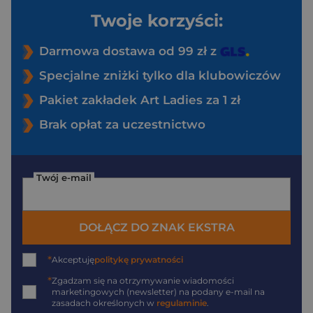
Twoje korzyści:
Darmowa dostawa od 99 zł z
Specjalne zniżki tylko dla klubowiczów
Pakiet zakładek Art Ladies za 1 zł
Brak opłat za uczestnictwo
Twój e-mail
DOŁĄCZ DO ZNAK EKSTRA
*
Akceptuję
politykę prywatności
*
Zgadzam się na otrzymywanie wiadomości
marketingowych (newsletter) na podany
e-mail
na
zasadach określonych w
regulaminie
.