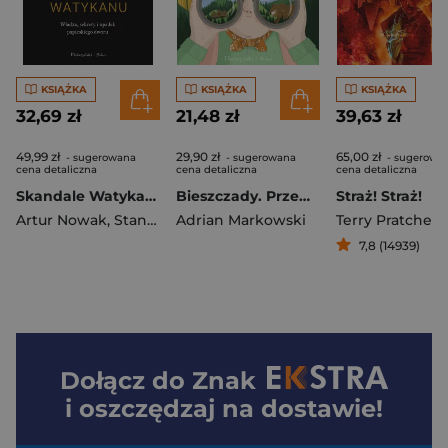
KSIĄŻKA
KSIĄŻKA
KSIĄŻKA
32,69 zł
21,48 zł
39,63 zł
49,99 zł
29,90 zł
65,00 zł
- sugerowana
- sugerowana
- sugerowa
cena detaliczna
cena detaliczna
cena detaliczna
Skandale Watykanu. Władza, sekrety i upadek papieskiego dworu
Bieszczady. Przewodnik dla małych i dużych odkrywców
Straż! Straż!
Artur Nowak
,
Stanisław Obirek
Adrian Markowski
Terry Pratchett
7,8 (14939)
Dołącz do
Znak
i oszczędzaj na dostawie!