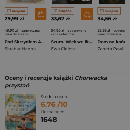
KSIĄŻKA
KSIĄŻKA
KSIĄŻKA
29,99 zł
33,62 zł
34,56 zł
49,90 zł
54,90 zł
52,99 zł
- sugerowana
- sugerowana
- sugerowa
cena detaliczna
cena detaliczna
cena detaliczna
Pod Skrzydłem Anioła
Szum. Większe litery
Skrabut Hanna
Ewa Cielesz
Żaneta Pawlik
Oceny i recenzje książki
Chorwacka
przystań
Średnia ocen:
6.76
/10
Liczba ocen:
1648