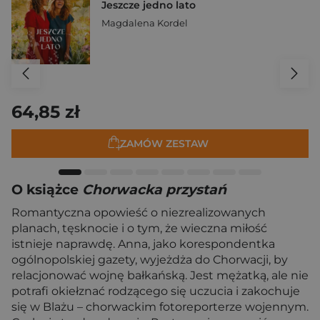
Jeszcze jedno lato
Magdalena Kordel
64,85 zł
ZAMÓW ZESTAW
O książce
Chorwacka przystań
Romantyczna opowieść o niezrealizowanych
planach, tęsknocie i o tym, że wieczna miłość
istnieje naprawdę. Anna, jako korespondentka
ogólnopolskiej gazety, wyjeżdża do Chorwacji, by
relacjonować wojnę bałkańską. Jest mężatką, ale nie
potrafi okiełznać rodzącego się uczucia i zakochuje
się w Blażu – chorwackim fotoreporterze wojennym.