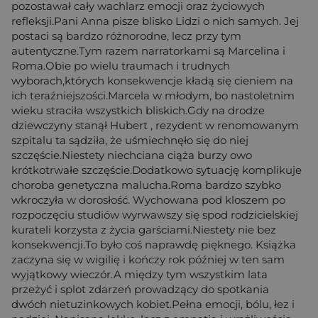
pozostawał cały wachlarz emocji oraz życiowych
refleksji.Pani Anna pisze blisko Lidzi o nich samych. Jej
postaci są bardzo różnorodne, lecz przy tym
autentyczne.Tym razem narratorkami są Marcelina i
Roma.Obie po wielu traumach i trudnych
wyborach,których konsekwencje kładą się cieniem na
ich teraźniejszości.Marcela w młodym, bo nastoletnim
wieku straciła wszystkich bliskich.Gdy na drodze
dziewczyny stanął Hubert , rezydent w renomowanym
szpitalu ta sądziła, że uśmiechnęło się do niej
szczęście.Niestety niechciana ciąża burzy owo
krótkotrwałe szczęście.Dodatkowo sytuację komplikuje
choroba genetyczna malucha.Roma bardzo szybko
wkroczyła w dorosłość. Wychowana pod kloszem po
rozpoczęciu studiów wyrwawszy się spod rodzicielskiej
kurateli korzysta z życia garściami.Niestety nie bez
konsekwencji.To było coś naprawdę pięknego. Książka
zaczyna się w wigilię i kończy rok później w ten sam
wyjątkowy wieczór.A między tym wszystkim lata
przeżyć i splot zdarzeń prowadzący do spotkania
dwóch nietuzinkowych kobiet.Pełna emocji, bólu, łez i