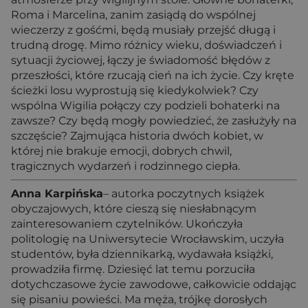
Roma i Marcelina, zanim zasiądą do wspólnej
wieczerzy z gośćmi, będą musiały przejść długą i
trudną drogę. Mimo różnicy wieku, doświadczeń i
sytuacji życiowej, łączy je świadomość błędów z
przeszłości, które rzucają cień na ich życie. Czy kręte
ścieżki losu wyprostują się kiedykolwiek? Czy
wspólna Wigilia połączy czy podzieli bohaterki na
zawsze? Czy będą mogły powiedzieć, że zasłużyły na
szczęście? Zajmująca historia dwóch kobiet, w
której nie brakuje emocji, dobrych chwil,
tragicznych wydarzeń i rodzinnego ciepła.
Anna Karpińska
– autorka poczytnych książek
obyczajowych, które cieszą się niesłabnącym
zainteresowaniem czytelników. Ukończyła
politologię na Uniwersytecie Wrocławskim, uczyła
studentów, była dziennikarką, wydawała książki,
prowadziła firmę. Dziesięć lat temu porzuciła
dotychczasowe życie zawodowe, całkowicie oddając
się pisaniu powieści. Ma męża, trójkę dorosłych