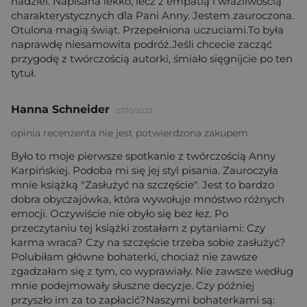
nadziei. Napisana lekko, lecz z empatią i wrażliwością
charakterystycznych dla Pani Anny. Jestem zauroczona.
Otulona magią świąt. Przepełniona uczuciami.To była
naprawdę niesamowita podróż.Jeśli chcecie zacząć
przygodę z twórczością autorki, śmiało sięgnijcie po ten
tytuł.
Hanna Schneider
27/10/2023
opinia recenzenta nie jest potwierdzona zakupem
Było to moje pierwsze spotkanie z twórczością Anny
Karpińskiej. Podoba mi się jej styl pisania. Zauroczyła
mnie książką "Zasłużyć na szczęście". Jest to bardzo
dobra obyczajówka, która wywołuje mnóstwo różnych
emocji. Oczywiście nie obyło się bez łez. Po
przeczytaniu tej książki zostałam z pytaniami: Czy
karma wraca? Czy na szczęście trzeba sobie zasłużyć?
Polubiłam główne bohaterki, chociaż nie zawsze
zgadzałam się z tym, co wyprawiały. Nie zawsze według
mnie podejmowały słuszne decyzje. Czy później
przyszło im za to zapłacić?Naszymi bohaterkami są: