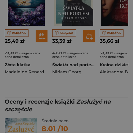
KSIĄŻKA
KSIĄŻKA
KSIĄŻKA
25,49 zł
33,39 zł
35,66 zł
29,99 zł
49,90 zł
59,99 zł
- sugerowana
- sugerowana
- sugerowa
cena detaliczna
cena detaliczna
cena detaliczna
Złota klatka
Światła nad portem. Saga portowa Tom. 1
Madeleine Renard
Miriam Georg
Aleksandra Bą
Oceny i recenzje książki
Zasłużyć na
szczęście
Średnia ocen:
8.01
/10