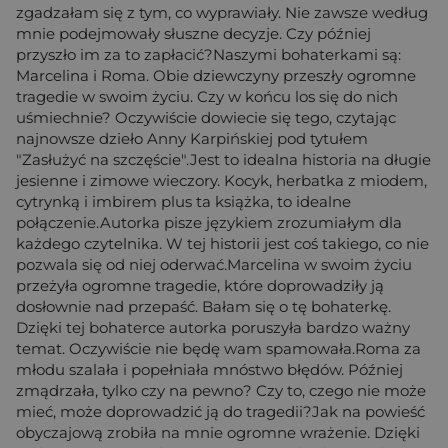
zgadzałam się z tym, co wyprawiały. Nie zawsze według
mnie podejmowały słuszne decyzje. Czy później
przyszło im za to zapłacić?Naszymi bohaterkami są:
Marcelina i Roma. Obie dziewczyny przeszły ogromne
tragedie w swoim życiu. Czy w końcu los się do nich
uśmiechnie? Oczywiście dowiecie się tego, czytając
najnowsze dzieło Anny Karpińskiej pod tytułem
"Zasłużyć na szczęście".Jest to idealna historia na długie
jesienne i zimowe wieczory. Kocyk, herbatka z miodem,
cytrynką i imbirem plus ta książka, to idealne
połączenie.Autorka pisze językiem zrozumiałym dla
każdego czytelnika. W tej historii jest coś takiego, co nie
pozwala się od niej oderwać.Marcelina w swoim życiu
przeżyła ogromne tragedie, które doprowadziły ją
dosłownie nad przepaść. Bałam się o tę bohaterkę.
Dzięki tej bohaterce autorka poruszyła bardzo ważny
temat. Oczywiście nie będę wam spamowała.Roma za
młodu szalała i popełniała mnóstwo błędów. Później
zmądrzała, tylko czy na pewno? Czy to, czego nie może
mieć, może doprowadzić ją do tragedii?Jak na powieść
obyczajową zrobiła na mnie ogromne wrażenie. Dzięki