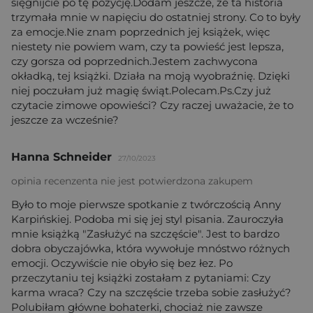
sięgnijcie po tę pozycję.Dodam jeszcze, że ta historia
trzymała mnie w napięciu do ostatniej strony. Co to były
za emocje.Nie znam poprzednich jej książek, więc
niestety nie powiem wam, czy ta powieść jest lepsza,
czy gorsza od poprzednich.Jestem zachwycona
okładką, tej książki. Działa na moją wyobraźnię. Dzięki
niej poczułam już magię świąt.Polecam.Ps.Czy już
czytacie zimowe opowieści? Czy raczej uważacie, że to
jeszcze za wcześnie?
Hanna Schneider
27/10/2023
opinia recenzenta nie jest potwierdzona zakupem
Było to moje pierwsze spotkanie z twórczością Anny
Karpińskiej. Podoba mi się jej styl pisania. Zauroczyła
mnie książką "Zasłużyć na szczęście". Jest to bardzo
dobra obyczajówka, która wywołuje mnóstwo różnych
emocji. Oczywiście nie obyło się bez łez. Po
przeczytaniu tej książki zostałam z pytaniami: Czy
karma wraca? Czy na szczęście trzeba sobie zasłużyć?
Polubiłam główne bohaterki, chociaż nie zawsze