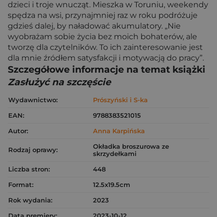
dzieci i troje wnucząt. Mieszka w Toruniu, weekendy
spędza na wsi, przynajmniej raz w roku podróżuje
gdzieś dalej, by naładować akumulatory. „Nie
wyobrażam sobie życia bez moich bohaterów, ale
tworzę dla czytelników. To ich zainteresowanie jest
dla mnie źródłem satysfakcji i motywacją do pracy”.
Szczegółowe informacje na temat książki
Zasłużyć na szczęście
Wydawnictwo:
Prószyński i S-ka
EAN:
9788383521015
Autor:
Anna Karpińska
Okładka broszurowa ze
Rodzaj oprawy:
skrzydełkami
Liczba stron:
448
Format:
12.5x19.5cm
Rok wydania:
2023
Data premiery:
2023-10-12