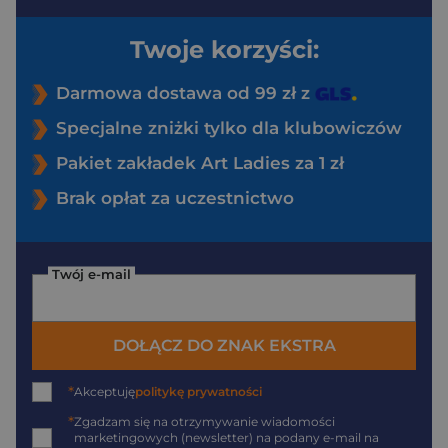
Twoje korzyści:
Darmowa dostawa od 99 zł z
Specjalne zniżki tylko dla klubowiczów
Pakiet zakładek Art Ladies za 1 zł
Brak opłat za uczestnictwo
Twój e-mail
DOŁĄCZ DO ZNAK EKSTRA
*
Akceptuję
politykę prywatności
*
Zgadzam się na otrzymywanie wiadomości
marketingowych (newsletter) na podany
e-mail
na