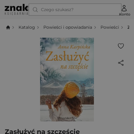
Czego szukasz?
Konto
Katalog
Powieści i opowiadania
Powieści
Za
Zasłużyć na szczęście