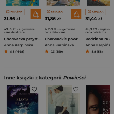
KSIĄŻKA
KSIĄŻKA
KSIĄŻKA
31,86 zł
31,86 zł
31,44 zł
49,99 zł
49,99 zł
49,99 zł
- sugerowana
- sugerowana
- sugerowa
cena detaliczna
cena detaliczna
cena detaliczna
Chorwacka przystań
Chorwackie powroty
Rodzinna rulet
Anna Karpińska
Anna Karpińska
Anna Karpińsk
6,8 (1648)
7,3 (359)
8,8 (58)
Inne książki z kategorii
Powieści