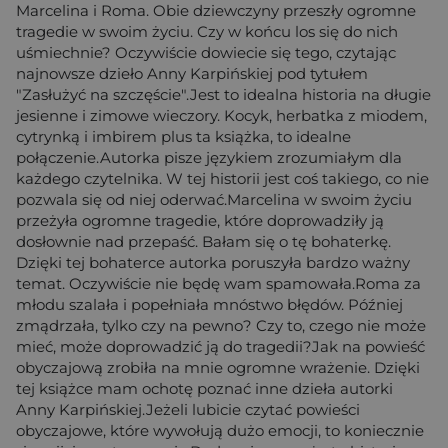
Marcelina i Roma. Obie dziewczyny przeszły ogromne
tragedie w swoim życiu. Czy w końcu los się do nich
uśmiechnie? Oczywiście dowiecie się tego, czytając
najnowsze dzieło Anny Karpińskiej pod tytułem
"Zasłużyć na szczęście".Jest to idealna historia na długie
jesienne i zimowe wieczory. Kocyk, herbatka z miodem,
cytrynką i imbirem plus ta książka, to idealne
połączenie.Autorka pisze językiem zrozumiałym dla
każdego czytelnika. W tej historii jest coś takiego, co nie
pozwala się od niej oderwać.Marcelina w swoim życiu
przeżyła ogromne tragedie, które doprowadziły ją
dosłownie nad przepaść. Bałam się o tę bohaterkę.
Dzięki tej bohaterce autorka poruszyła bardzo ważny
temat. Oczywiście nie będę wam spamowała.Roma za
młodu szalała i popełniała mnóstwo błędów. Później
zmądrzała, tylko czy na pewno? Czy to, czego nie może
mieć, może doprowadzić ją do tragedii?Jak na powieść
obyczajową zrobiła na mnie ogromne wrażenie. Dzięki
tej książce mam ochotę poznać inne dzieła autorki
Anny Karpińskiej.Jeżeli lubicie czytać powieści
obyczajowe, które wywołują dużo emocji, to koniecznie