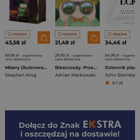
KSIĄŻKA
KSIĄŻKA
KSIĄŻKA
43,58 zł
21,48 zł
34,46 zł
69,99 zł
29,90 zł
54,99 zł
- sugerowana
- sugerowana
- sugerowa
cena detaliczna
cena detaliczna
cena detaliczna
Misery (ilustrowane brzegi) wyd. 2026
Bieszczady. Przewodnik dla małych i dużych odkrywców
Stephen King
Adrian Markowski
John Steinbec
9,7 (3)
Dołącz do
Znak
i oszczędzaj na dostawie!