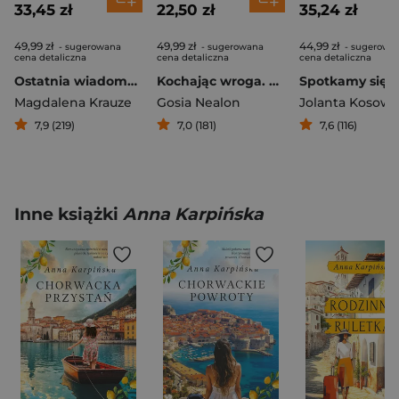
33,45 zł
22,50 zł
35,24 zł
49,99 zł
49,99 zł
44,99 zł
- sugerowana
- sugerowana
- sugerowa
cena detaliczna
cena detaliczna
cena detaliczna
Ostatnia wiadomość
Kochając wroga. Tajemnice łączniczki
Magdalena Krauze
Gosia Nealon
Jolanta Kosows
7,9 (219)
7,0 (181)
7,6 (116)
Inne książki
Anna Karpińska