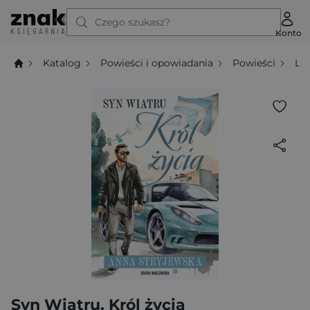
Czego szukasz?
Konto
Katalog
Powieści i opowiadania
Powieści
Li
Syn Wiatru. Król życia