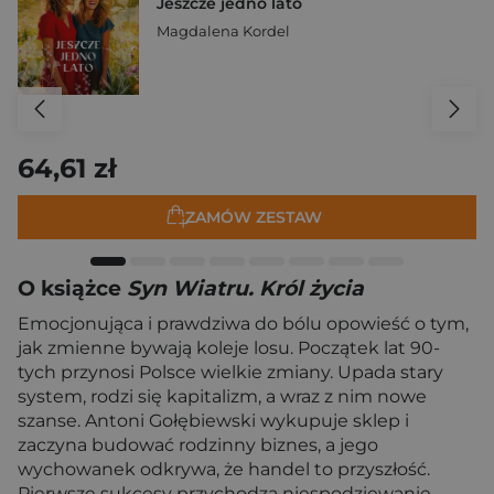
Jeszcze jedno lato
Magdalena Kordel
64,61 zł
ZAMÓW ZESTAW
O książce
Syn Wiatru. Król życia
Emocjonująca i prawdziwa do bólu opowieść o tym,
jak zmienne bywają koleje losu. Początek lat 90-
tych przynosi Polsce wielkie zmiany. Upada stary
system, rodzi się kapitalizm, a wraz z nim nowe
szanse. Antoni Gołębiewski wykupuje sklep i
zaczyna budować rodzinny biznes, a jego
wychowanek odkrywa, że handel to przyszłość.
Pierwsze sukcesy przychodzą niespodziewanie