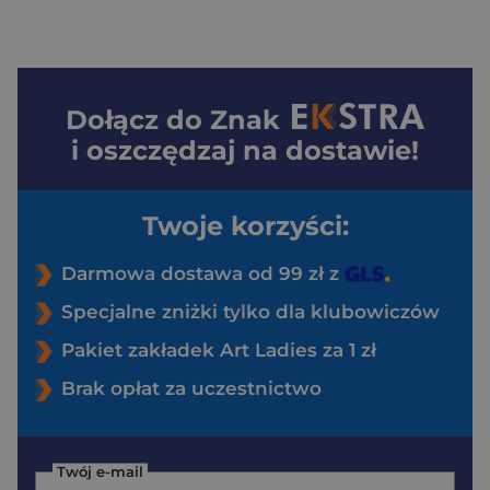
Dołącz do
Znak
i oszczędzaj na dostawie!
Twoje korzyści:
Darmowa dostawa od 99 zł z
Specjalne zniżki tylko dla klubowiczów
Pakiet zakładek Art Ladies za 1 zł
Brak opłat za uczestnictwo
Twój e-mail