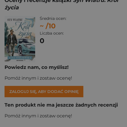
Oceny i recenzje książki
Syn Wiatru. Król
życia
Średnia ocen:
~
/10
Liczba ocen:
0
Powiedz nam, co myślisz!
Pomóż innym i zostaw ocenę!
ZALOGUJ SIĘ, ABY DODAĆ OPINIĘ
Ten produkt nie ma jeszcze żadnych recenzji
Pomóż innym i zostaw ocenę!