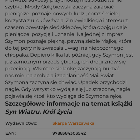
szybko. Młody Gołębiewski zaczyna zarabiać
pieniądze, poznaje nowych ludzi, coraz śmielej
korzysta z uroków życia. Z niewielkiego interesu z
czasem powstaje sieć sklepów, która obojgu daje
pieniądze, pozycję i uznanie. Na jednej z imprez
Szymon poznaje piękną, pewną siebie Majkę, która
do tej pory nie zwracała uwagi na niepozornego
chłopaka. Dopiero kilka lat później, gdy Szymon jest
już zamożnym przedsiębiorcą, ich drogi znów się
przecinają. Wkrótce sielankę zaczynają burzyć
nadmierna ambicja i zachłanność Mai. Świat
Szymona zaczyna się chwiać. Upadek przychodzi
nagle. Gdy wszystko wydaje się już stracone, nagle
pojawia się ktoś, kto wyciąga do Szymona rękę.
Szczegółowe informacje na temat książki
Syn Wiatru. Król życia
Wydawnictwo:
Skarpa Warszawska
EAN:
9788384303542