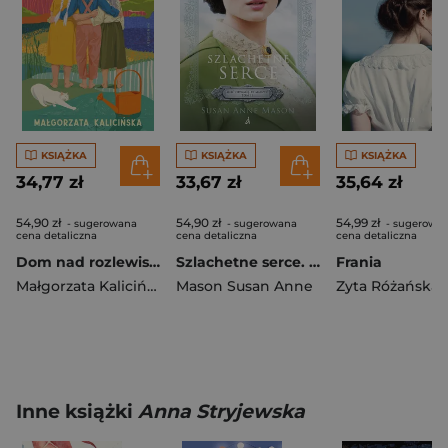
KSIĄŻKA
KSIĄŻKA
KSIĄŻKA
34,77 zł
33,67 zł
35,64 zł
54,90 zł
54,90 zł
54,99 zł
- sugerowana
- sugerowana
- sugerowa
cena detaliczna
cena detaliczna
cena detaliczna
Dom nad rozlewiskiem. Rozlewisko. Tom 1
Szlachetne serce. Mieć odwagę, by marzyć. Tom 2 wyd. 2026
Frania
Małgorzata Kalicińska
Mason Susan Anne
Zyta Różańska
Inne książki
Anna Stryjewska