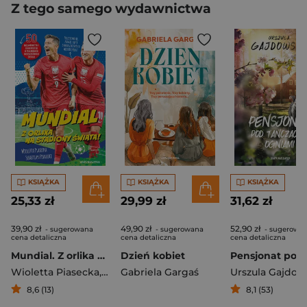
Z tego samego wydawnictwa
KSIĄŻKA
KSIĄŻKA
KSIĄŻKA
25,33 zł
29,99 zł
31,62 zł
39,90 zł
49,90 zł
52,90 zł
- sugerowana
- sugerowana
- sugerowa
cena detaliczna
cena detaliczna
cena detaliczna
Mundial. Z orlika na stadiony świata!
Dzień kobiet
Wioletta Piasecka
,
Piasecki Sebastian
Gabriela Gargaś
Urszula Gajdow
8,6 (13)
8,1 (53)