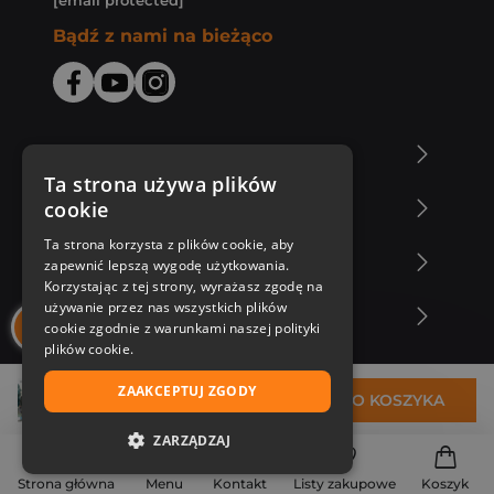
[email protected]
Bądź z nami na bieżąco
O Księgarni Znak
Ta strona używa plików
cookie
Zakupy u nas
Ta strona korzysta z plików cookie, aby
Nasza oferta
zapewnić lepszą wygodę użytkowania.
Korzystając z tej strony, wyrażasz zgodę na
używanie przez nas wszystkich plików
Nasi autorzy
cookie zgodnie z warunkami naszej polityki
plików cookie.
ZAAKCEPTUJ ZGODY
31,62 zł
DO KOSZYKA
ZARZĄDZAJ
NIEZBĘDNE
Strona główna
Menu
Kontakt
Listy zakupowe
Koszyk