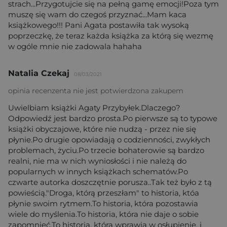
strach...Przygotujcie się na pełną gamę emocji!Poza tym
muszę się wam do czegoś przyznać...Mam kaca
książkowego!!! Pani Agata postawiła tak wysoką
poprzeczkę, że teraz każda książka za którą się wezmę
w ogóle mnie nie zadowala hahaha
Natalia Czekaj
08/03/2021
opinia recenzenta nie jest potwierdzona zakupem
Uwielbiam książki Agaty Przybyłek.Dlaczego?
Odpowiedź jest bardzo prosta.Po pierwsze są to typowe
książki obyczajowe, które nie nudzą - przez nie się
płynie.Po drugie opowiadają o codzienności, zwykłych
problemach, życiu.Po trzecie bohaterowie są bardzo
realni, nie ma w nich wyniosłości i nie należą do
popularnych w innych książkach schematów.Po
czwarte autorka doszczętnie porusza..Tak też było z tą
powieścią."Droga, którą przeszłam" to historia, któa
płynie swoim rytmem.To historia, która pozostawia
wiele do myślenia.To historia, która nie daje o sobie
zapomnieć.To historia, która wprawia w osłupienie, i