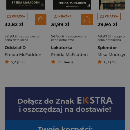
KSIĄŻKA
KSIĄŻKA
KSIĄŻKA
32,82 zł
31,99 zł
29,94 zł
52,90 zł
54,90 zł
49,90 zł
- sugerowana
- sugerowana
- sugerowa
cena detaliczna
cena detaliczna
cena detaliczna
Oddział D
Lokatorka
Splendor
Freida McFadden
Freida McFadden
Mika Modrzyńs
7,2 (1156)
7,1 (1448)
6,3 (196)
Dołącz do
Znak
i oszczędzaj na dostawie!
Twoje korzyści: