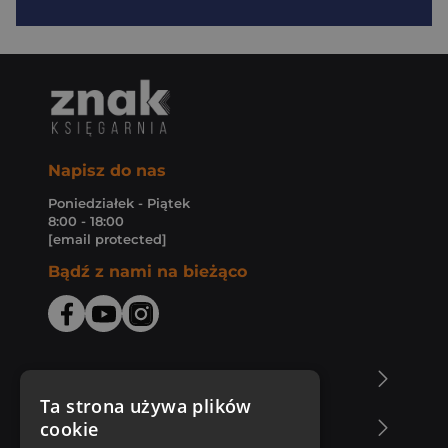
Napisz do nas
Poniedziałek - Piątek
8:00 - 18:00
[email protected]
Bądź z nami na bieżąco
O Księgarni Znak
Ta strona używa plików
cookie
Zakupy u nas