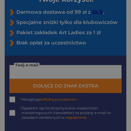
Darmowa dostawa od 99 zł z
Specjalne zniżki tylko dla klubowiczów
Pakiet zakładek Art Ladies za 1 zł
Brak opłat za uczestnictwo
Twój e-mail
DOŁĄCZ DO ZNAK EKSTRA
*
Akceptuję
politykę prywatności
*
Zgadzam się na otrzymywanie wiadomości
marketingowych (newsletter) na podany
e-mail
na
zasadach określonych w
regulaminie
.