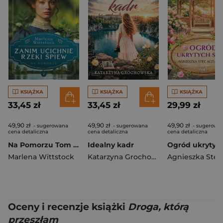
KSIĄŻKA
KSIĄŻKA
KSIĄŻKA
33,45 zł
33,45 zł
29,99 zł
49,90 zł
49,90 zł
49,90 zł
- sugerowana
- sugerowana
- sugerowa
cena detaliczna
cena detaliczna
cena detaliczna
Na Pomorzu Tom 2 Zanim ucichnie rzeki śpiew
Idealny kadr
Marlena Wittstock
Katarzyna Grochowska
Oceny i recenzje książki
Droga, którą
przeszłam