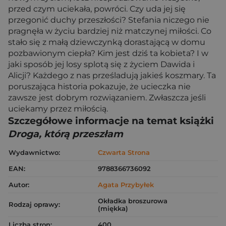
przed czym uciekała, powróci. Czy uda jej się
przegonić duchy przeszłości? Stefania niczego nie
pragnęła w życiu bardziej niż matczynej miłości. Co
stało się z małą dziewczynką dorastającą w domu
pozbawionym ciepła? Kim jest dziś ta kobieta? I w
jaki sposób jej losy splotą się z życiem Dawida i
Alicji? Każdego z nas prześladują jakieś koszmary. Ta
poruszająca historia pokazuje, że ucieczka nie
zawsze jest dobrym rozwiązaniem. Zwłaszcza jeśli
uciekamy przez miłością.
Szczegółowe informacje na temat książki
Droga, którą przeszłam
Wydawnictwo:
Czwarta Strona
EAN:
9788366736092
Autor:
Agata Przybyłek
Okładka broszurowa
Rodzaj oprawy:
(miękka)
Liczba stron:
400