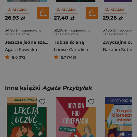
KSIĄŻKA
KSIĄŻKA
KSIĄŻKA
26,93 zł
27,40 zł
29,26 zł
34,95 zł
39,90 zł
37,35 zł
- sugerowana
- sugerowana
- sugerowan
cena detaliczna
cena detaliczna
cena detaliczna
Jeszcze jedna szansa
Tuż za ścianą
Zwyczajne cud
Agata Sawicka
Louise Candlish
8,0 (172)
5,7 (748)
Inne książki
Agata Przybyłek