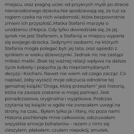
miejscu, oraz pragną uciec od przykrych myśli po stracie
nienarodzonego dziecka.Nie spodziewają się, że tuż za
rogiem czeka na nich wiadomość, która bezpowrotnie
zmieni ich przyszłość..Matka Stefanii marzyła o
urodzeniu chłopca. Gdy tylko dowiedziała się, że jej
synek nie jest Stefanem, a Stefanią w miejscu wyparła
się swojego dziecka. Jedynymi osobami, na których
Stefania mogła polegać byli: jej tata, oraz sąsiedzi z
synkiem w wieku dziewczynki. Jednak nic nie zastąpi
miłości matki...Brak tej ważnej relacji wpływa na dalsze
życie kobiety i popycha ją do nieprzemyślanych
decyzji.~Kochani. Nawet nie wiem od czego zacząć. Co
napisać, żeby wyrazić moje odczucia odnośnie tej
genialnej książki."Droga, którą przeszłam" jest historią,
która na zawsze zostanie w mojej pamięci. Jest
ponadczasowa, oryginalna i wyjątkowa. Podczas
czytania tej książki w ogóle nie zwracałam uwagi na
strony, na czas... Byłam tylko ja i litery, nic poza nami.
Historia pochłonęła mnie całkowicie, odczuwałam
wszystkie emocje bohaterów - razem z nimi się
cieszyłam, płakałam, czułam niepokój, smutek,