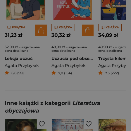
KSIĄŻKA
KSIĄŻKA
KSIĄŻKA
31,23 zł
30,32 zł
34,89 zł
52,90 zł
49,90 zł
49,90 zł
- sugerowana
- sugerowana
- sugerowa
cena detaliczna
cena detaliczna
cena detaliczna
Lekcja uczuć
Uczucia pod obserwacją
Agata Przybyłek
Agata Przybyłek
Agata Przybyłe
6,6 (99)
7,0 (154)
7,5 (222)
Inne książki z kategorii
Literatura
obyczajowa