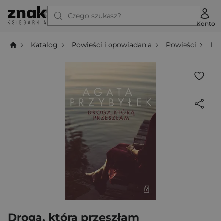
Czego szukasz?
Konto
Katalog
Powieści i opowiadania
Powieści
Li
Droga, którą przeszłam