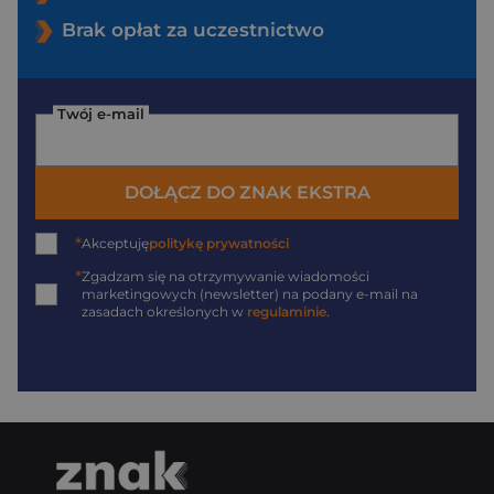
Brak opłat za uczestnictwo
Twój e-mail
DOŁĄCZ DO ZNAK EKSTRA
*
Akceptuję
politykę prywatności
*
Zgadzam się na otrzymywanie wiadomości
marketingowych (newsletter) na podany
e-mail
na
zasadach określonych w
regulaminie
.