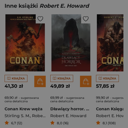
Inne książki
Robert E. Howard
KSIĄŻKA
KSIĄŻKA
KSIĄŻKA
41,30 zł
49,89 zł
57,85 zł
69,90 zł
69,99 zł
99,90 zł
- sugerowana
- sugerowana
- sugerowa
cena detaliczna
cena detaliczna
cena detaliczna
Conan Krew węża
Dławiący horror. Zbiór opowiadań grozy
Stirling S. M.
,
Robert E. Howard
Robert E. Howard
Robert E. Howa
6,7 (12)
8,0 (16)
8,1 (108)