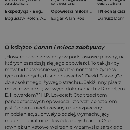
- sugerowana
- sugerowana
- sugerowa
cena detaliczna
cena detaliczna
cena detaliczna
Ekspedycja - Bogowie z kosmosu
Opowieści miłosne śmiertelne i tajemnicze wyd. 2
Bogusław Polch
,
Alfred Górny
Edgar Allan Poe
,
Arnold Mostowicz
Dariusz Domaga
O książce
Conan i miecz zdobywcy
„Howard szczerze wierzył w podstawowe prawdy, na
których zasadzają się jego opowieści. To tak, jakby
mówił: «Tak właśnie wyglądało normalne życie w
tych minionych, dzikich czasach»”. David Drake „Co
do absolutnego, żywego strachu… Jakiż inny pisarz
może równać się w swych dokonaniach z Robertem
E. Howardem?” H.P. Lovecraft Oto trzeci tom
ponadczasowych opowieści, których bohaterem
jest Conan – nieokrzesany i niebezpieczny
młodzieniec, zuchwały złodziej, wymachujący
mieczem pirat oraz dowódca całych armii. Oto
również unikatowe wejrzenie w zamysł pisarskiego