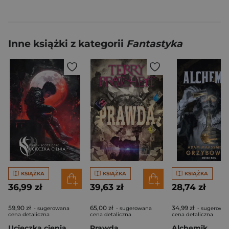
Inne książki z kategorii
Fantastyka
KSIĄŻKA
KSIĄŻKA
KSIĄŻKA
36,99 zł
39,63 zł
28,74 zł
59,90 zł
65,00 zł
34,99 zł
- sugerowana
- sugerowana
- sugerowa
cena detaliczna
cena detaliczna
cena detaliczna
Ucieczka cienia
Prawda
Alchemik