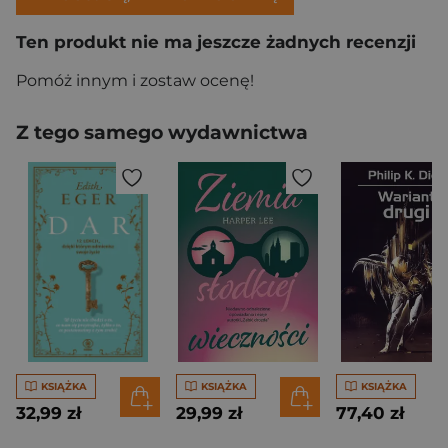
Ten produkt nie ma jeszcze żadnych recenzji
Pomóż innym i zostaw ocenę!
Z tego samego wydawnictwa
KSIĄŻKA
KSIĄŻKA
KSIĄŻKA
32,99 zł
29,99 zł
77,40 zł