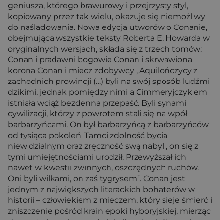
geniusza, którego brawurowy i przejrzysty styl,
kopiowany przez tak wielu, okazuje się niemożliwy
do naśladowania. Nowa edycja utworów o Conanie,
obejmująca wszystkie teksty Roberta E. Howarda w
oryginalnych wersjach, składa się z trzech tomów:
Conan i pradawni bogowie Conan i skrwawiona
korona Conan i miecz zdobywcy „Aquilończycy z
zachodnich prowincji (…) byli na swój sposób ludźmi
dzikimi, jednak pomiędzy nimi a Cimmeryjczykiem
istniała wciąż bezdenna przepaść. Byli synami
cywilizacji, którzy z powrotem stali się na wpół
barbarzyńcami. On był barbarzyńcą z barbarzyńców
od tysiąca pokoleń. Tamci zdolność bycia
niewidzialnym oraz zręczność swą nabyli, on się z
tymi umiejętnościami urodził. Przewyższał ich
nawet w kwestii zwinnych, oszczędnych ruchów.
Oni byli wilkami, on zaś tygrysem”. Conan jest
jednym z największych literackich bohaterów w
historii – człowiekiem z mieczem, który sieje śmierć i
zniszczenie pośród krain epoki hyboryjskiej, mierząc