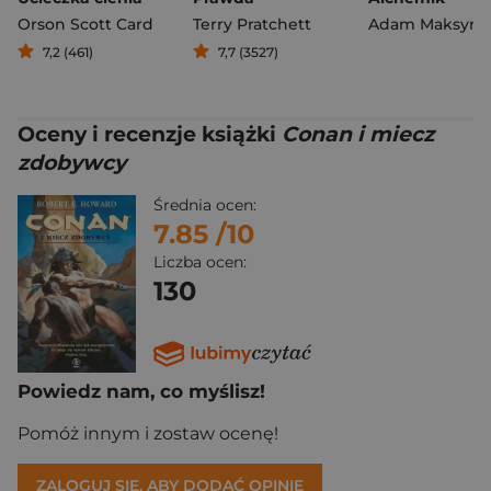
Orson Scott Card
Terry Pratchett
7,2 (461)
7,7 (3527)
Oceny i recenzje książki
Conan i miecz
zdobywcy
Średnia ocen:
7.85
/10
Liczba ocen:
130
Powiedz nam, co myślisz!
Pomóż innym i zostaw ocenę!
ZALOGUJ SIĘ, ABY DODAĆ OPINIĘ