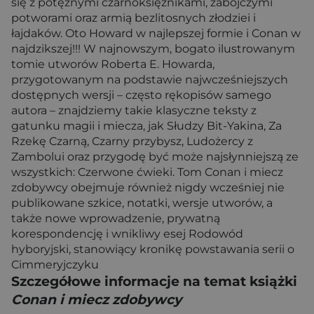
się z potężnymi czarnoksiężnikami, zabójczymi
potworami oraz armią bezlitosnych złodziei i
łajdaków. Oto Howard w najlepszej formie i Conan w
najdzikszej!!! W najnowszym, bogato ilustrowanym
tomie utworów Roberta E. Howarda,
przygotowanym na podstawie najwcześniejszych
dostępnych wersji – często rękopisów samego
autora – znajdziemy takie klasyczne teksty z
gatunku magii i miecza, jak Słudzy Bit-Yakina, Za
Rzekę Czarną, Czarny przybysz, Ludożercy z
Zambolui oraz przygodę być może najsłynniejszą ze
wszystkich: Czerwone ćwieki. Tom Conan i miecz
zdobywcy obejmuje również nigdy wcześniej nie
publikowane szkice, notatki, wersje utworów, a
także nowe wprowadzenie, prywatną
korespondencję i wnikliwy esej Rodowód
hyboryjski, stanowiący kronikę powstawania serii o
Cimmeryjczyku
Szczegółowe informacje na temat książki
Conan i miecz zdobywcy