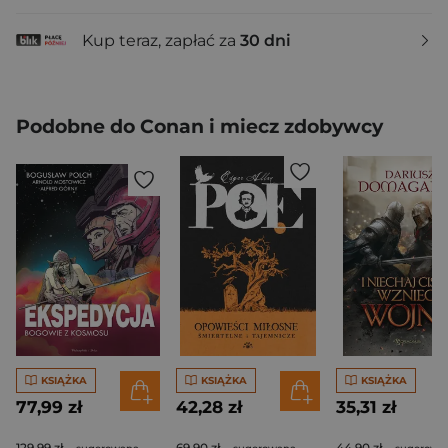
Kup teraz, zapłać za
30 dni
Podobne do Conan i miecz zdobywcy
KSIĄŻKA
KSIĄŻKA
KSIĄŻKA
77,99 zł
42,28 zł
35,31 zł
129,99 zł
69,90 zł
44,90 zł