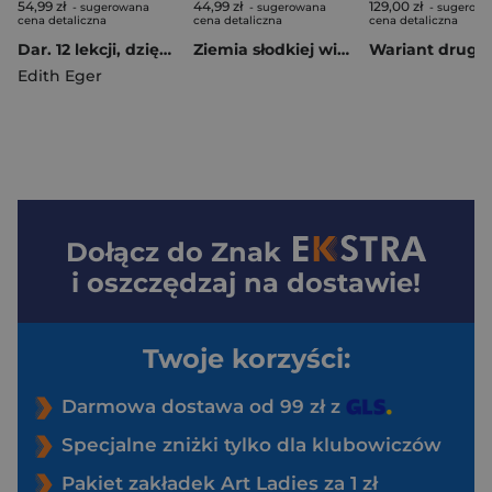
54,99 zł
44,99 zł
129,00 zł
- sugerowana
- sugerowana
- sugerow
cena detaliczna
cena detaliczna
cena detaliczna
Dar. 12 lekcji, dzięki którym odmienisz swoje życie
Ziemia słodkiej wieczności
Wariant drugi
Edith Eger
Dołącz do
Znak
i oszczędzaj na dostawie!
Twoje korzyści:
Darmowa dostawa od 99 zł z
Specjalne zniżki tylko dla klubowiczów
Pakiet zakładek Art Ladies za 1 zł