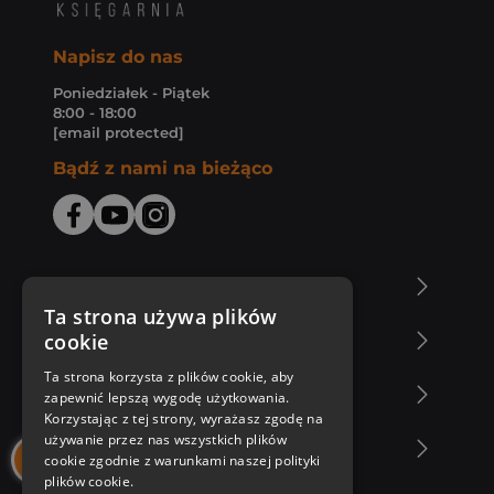
Napisz do nas
Poniedziałek - Piątek
8:00 - 18:00
[email protected]
Bądź z nami na bieżąco
O Księgarni Znak
Ta strona używa plików
cookie
Zakupy u nas
Ta strona korzysta z plików cookie, aby
Nasza oferta
zapewnić lepszą wygodę użytkowania.
Korzystając z tej strony, wyrażasz zgodę na
używanie przez nas wszystkich plików
Nasi autorzy
cookie zgodnie z warunkami naszej polityki
plików cookie.