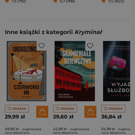
7,3 (792)
6,7 (1196)
7,4 (1623)
Inne książki z kategorii
Kryminał
KSIĄŻKA
KSIĄŻKA
KSIĄŻKA
29,99 zł
29,60 zł
36,84 zł
49,90 zł
42,99 zł
54,99 zł
- sugerowana
- sugerowana
- sugerowa
cena detaliczna
cena detaliczna
cena detaliczna