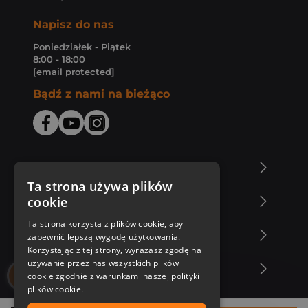
Napisz do nas
Poniedziałek - Piątek
8:00 - 18:00
[email protected]
Bądź z nami na bieżąco
O Księgarni Znak
Ta strona używa plików
cookie
Zakupy u nas
Ta strona korzysta z plików cookie, aby
Nasza oferta
zapewnić lepszą wygodę użytkowania.
Korzystając z tej strony, wyrażasz zgodę na
używanie przez nas wszystkich plików
Nasi autorzy
cookie zgodnie z warunkami naszej polityki
plików cookie.