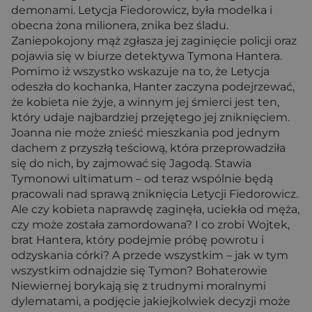
demonami. Letycja Fiedorowicz, była modelka i
obecna żona milionera, znika bez śladu.
Zaniepokojony mąż zgłasza jej zaginięcie policji oraz
pojawia się w biurze detektywa Tymona Hantera.
Pomimo iż wszystko wskazuje na to, że Letycja
odeszła do kochanka, Hanter zaczyna podejrzewać,
że kobieta nie żyje, a winnym jej śmierci jest ten,
który udaje najbardziej przejętego jej zniknięciem.
Joanna nie może znieść mieszkania pod jednym
dachem z przyszłą teściową, która przeprowadziła
się do nich, by zajmować się Jagodą. Stawia
Tymonowi ultimatum – od teraz wspólnie będą
pracowali nad sprawą zniknięcia Letycji Fiedorowicz.
Ale czy kobieta naprawdę zaginęła, uciekła od męża,
czy może została zamordowana? I co zrobi Wojtek,
brat Hantera, który podejmie próbę powrotu i
odzyskania córki? A przede wszystkim – jak w tym
wszystkim odnajdzie się Tymon? Bohaterowie
Niewiernej borykają się z trudnymi moralnymi
dylematami, a podjęcie jakiejkolwiek decyzji może