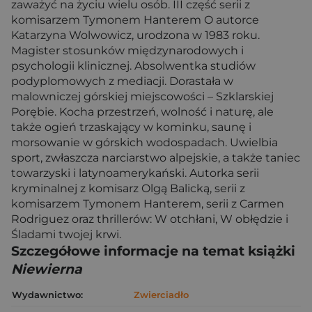
zaważyć na życiu wielu osób. III część serii z
komisarzem Tymonem Hanterem O autorce
Katarzyna Wolwowicz, urodzona w 1983 roku.
Magister stosunków międzynarodowych i
psychologii klinicznej. Absolwentka studiów
podyplomowych z mediacji. Dorastała w
malowniczej górskiej miejscowości – Szklarskiej
Porębie. Kocha przestrzeń, wolność i naturę, ale
także ogień trzaskający w kominku, saunę i
morsowanie w górskich wodospadach. Uwielbia
sport, zwłaszcza narciarstwo alpejskie, a także taniec
towarzyski i latynoamerykański. Autorka serii
kryminalnej z komisarz Olgą Balicką, serii z
komisarzem Tymonem Hanterem, serii z Carmen
Rodriguez oraz thrillerów: W otchłani, W obłędzie i
Śladami twojej krwi.
Szczegółowe informacje na temat książki
Niewierna
Wydawnictwo:
Zwierciadło