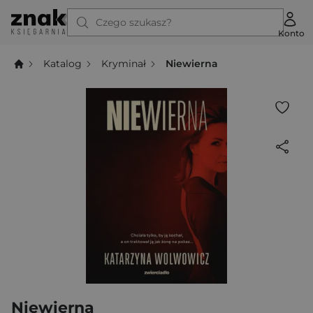
Czego szukasz?
Konto
Katalog
Kryminał
Niewierna
Niewierna