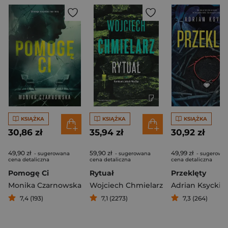
KSIĄŻKA
KSIĄŻKA
KSIĄŻKA
30,86 zł
35,94 zł
30,92 zł
49,90 zł
59,90 zł
49,99 zł
- sugerowana
- sugerowana
- sugerowa
cena detaliczna
cena detaliczna
cena detaliczna
Pomogę Ci
Rytuał
Przeklęty
Monika Czarnowska
Wojciech Chmielarz
Adrian Ksycki
7,4 (193)
7,1 (2273)
7,3 (264)