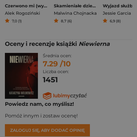
Czerwono mi (wydanie rozszerzone)
Skamieniałe dziewczyny
Wyjazd służbo
Alek Rogoziński
Malwina Chojnacka
Jessie Garcia
7,0 (1)
8,7 (6)
6,9 (8)
Oceny i recenzje książki
Niewierna
Średnia ocen:
7.29
/10
Liczba ocen:
1451
Powiedz nam, co myślisz!
Pomóż innym i zostaw ocenę!
ZALOGUJ SIĘ, ABY DODAĆ OPINIĘ