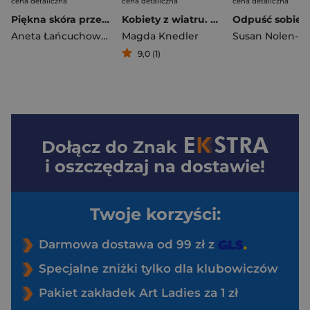
cena detaliczna
cena detaliczna
cena detaliczna
Piękna skóra przez cały rok
Kobiety z wiatru. Ścieżkami nadziei. Tom 3
Aneta Łańcuchowska
,
Magda Knedler
Wasilewska Monika
9,0 (1)
Dołącz do
Znak
i oszczędzaj na dostawie!
Twoje korzyści:
Darmowa dostawa od 99 zł z
Specjalne zniżki tylko dla klubowiczów
Pakiet zakładek Art Ladies za 1 zł