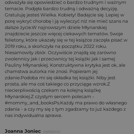
odważyła się opowiedzieć o bardzo trudnym i ważnym
temacie. Podjęła bardzo trudną i odważną decyzję.
Gratuluję jesteś Wielka. Kobiety! Badajcie się. Lepiej w
porę wykryć chorobę i ją wyleczyć niż nie mieć szans na
dalsze życie.W najnowszym dziele Młynarskiej
znajdziecie jeszcze więcej ciekawych tematów. Swoje
felietony, które ukazały się w tej książce zaczęła pisać w
2019 roku, a skończyła na początku 2022 roku.
Niesamowity zbiór. Oczywiście znajdą się zarówno
zwolennicy jak i przeciwnicy tej książki jak i samej
Pauliny Młynarskiej. Konstruktywna krytyka jest ok, ale
chamstwa autorka nie znosi. Popieram jej
zdanie.Podoba mi się okładka tej książki. Niby jest
prosta, ale ma coś takiego co przyciąga wzrok.Z
niecierpliwością czekam na kolejną książkę
Młynarskiej.Z czystym sercem polecam -
#mommy_and_booksPs.Każdy ma prawo do własnego
zdania - a czy my się z tym zgadzamy to już każdego z
nas indywidualna sprawa.
Joanna Joniec
06/06/2022