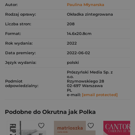
Autor:
Paulina Młynarska
Rodzaj oprawy:
Okładka zintegrowana
Liczba stron:
208
Format:
14.6x20.8cm
Rok wydania:
2022
Data premiery:
2022-06-02
Język wydania:
polski
Prószyński Media Sp. z
o.o.
Podmiot
Rzymowskiego 28
odpowiedzialny:
02-697 Warszawa
PL
e-mail:
[email protected]
Podobne do Okrutna jak Polka