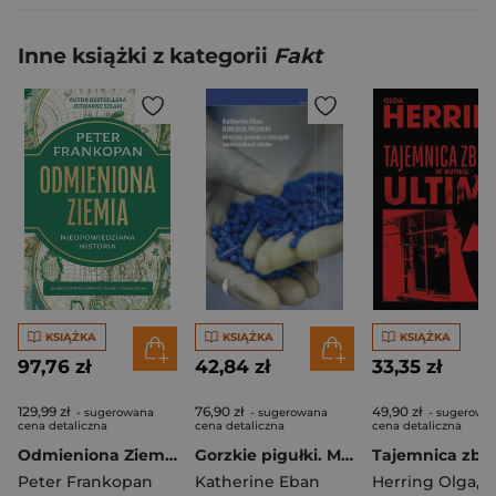
Inne książki z kategorii
Fakt
KSIĄŻKA
KSIĄŻKA
KSIĄŻKA
97,76 zł
42,84 zł
33,35 zł
129,99 zł
76,90 zł
49,90 zł
- sugerowana
- sugerowana
- sugerowa
cena detaliczna
cena detaliczna
cena detaliczna
Odmieniona Ziemia. Nieopowiedziana historia
Gorzkie pigułki. Mroczna prawda o tańszych zamiennikach leków
Peter Frankopan
Katherine Eban
Herring Olga
,
Herr