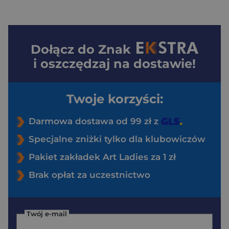
Dołącz do
Znak
i oszczędzaj na dostawie!
Twoje korzyści:
Darmowa dostawa od 99 zł z
Specjalne zniżki tylko dla klubowiczów
Pakiet zakładek Art Ladies za 1 zł
Brak opłat za uczestnictwo
Twój e-mail