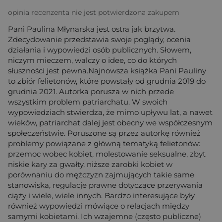
opinia recenzenta nie jest potwierdzona zakupem
Pani Paulina Młynarska jest ostra jak brzytwa.
Zdecydowanie przedstawia swoje poglądy, ocenia
działania i wypowiedzi osób publicznych. Słowem,
niczym mieczem, walczy o idee, co do których
słuszności jest pewna.Najnowsza książka Pani Pauliny
to zbiór felietonów, które powstały od grudnia 2019 do
grudnia 2021. Autorka porusza w nich przede
wszystkim problem patriarchatu. W swoich
wypowiedziach stwierdza, że mimo upływu lat, a nawet
wieków, patriarchat dalej jest obecny we współczesnym
społeczeństwie. Poruszone są przez autorkę również
problemy powiązane z główną tematyką felietonów:
przemoc wobec kobiet, molestowanie seksualne, zbyt
niskie kary za gwałty, niższe zarobki kobiet w
porównaniu do mężczyzn zajmujących takie same
stanowiska, regulacje prawne dotyczące przerywania
ciąży i wiele, wiele innych. Bardzo interesujące były
również wypowiedzi mówiące o relacjach między
samymi kobietami. Ich wzajemne (często publiczne)