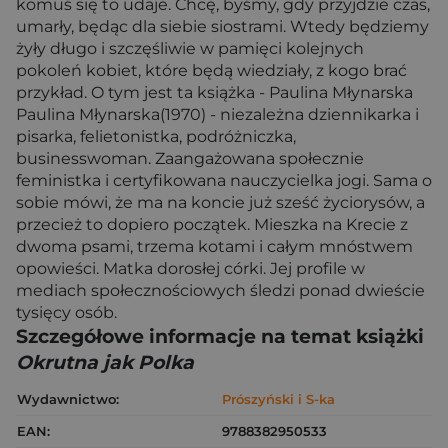
komuś się to udaje. Chcę, byśmy, gdy przyjdzie czas,
umarły, będąc dla siebie siostrami. Wtedy będziemy
żyły długo i szczęśliwie w pamięci kolejnych
pokoleń kobiet, które będą wiedziały, z kogo brać
przykład. O tym jest ta książka - Paulina Młynarska
Paulina Młynarska(1970) - niezależna dziennikarka i
pisarka, felietonistka, podróżniczka,
businesswoman. Zaangażowana społecznie
feministka i certyfikowana nauczycielka jogi. Sama o
sobie mówi, że ma na koncie już sześć życiorysów, a
przecież to dopiero początek. Mieszka na Krecie z
dwoma psami, trzema kotami i całym mnóstwem
opowieści. Matka dorosłej córki. Jej profile w
mediach społecznościowych śledzi ponad dwieście
tysięcy osób.
Szczegółowe informacje na temat książki
Okrutna jak Polka
Wydawnictwo:
Prószyński i S-ka
EAN:
9788382950533