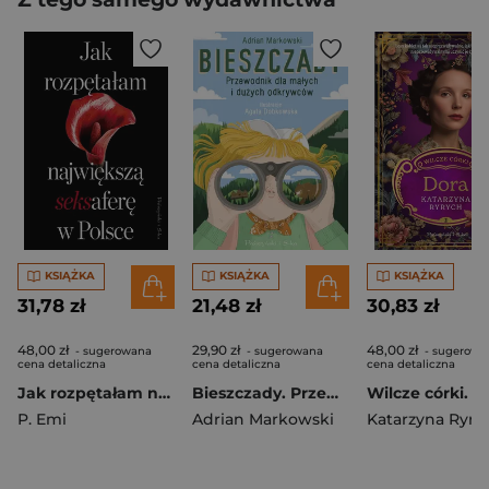
KSIĄŻKA
KSIĄŻKA
KSIĄŻKA
31,78 zł
21,48 zł
30,83 zł
48,00 zł
29,90 zł
48,00 zł
- sugerowana
- sugerowana
- sugerowa
cena detaliczna
cena detaliczna
cena detaliczna
Jak rozpętałam największą seksaferę w Polsce
Bieszczady. Przewodnik dla małych i dużych odkrywców
P. Emi
Adrian Markowski
Katarzyna Ryry