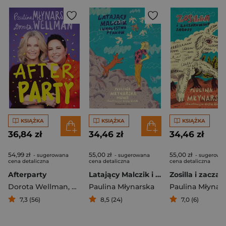
KSIĄŻKA
KSIĄŻKA
KSIĄŻKA
36,84 zł
34,46 zł
34,46 zł
54,99 zł
55,00 zł
55,00 zł
- sugerowana
- sugerowana
- sugerowa
cena detaliczna
cena detaliczna
cena detaliczna
Afterparty
Latający Malczik i królestwo ptaków
Dorota Wellman
,
Paulina Młynarska
Paulina Młynarska
Paulina Młynar
7,3 (56)
8,5 (24)
7,0 (6)