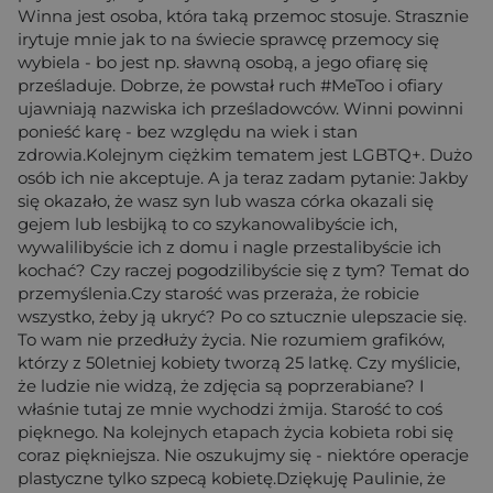
Winna jest osoba, która taką przemoc stosuje. Strasznie
irytuje mnie jak to na świecie sprawcę przemocy się
wybiela - bo jest np. sławną osobą, a jego ofiarę się
prześladuje. Dobrze, że powstał ruch #MeToo i ofiary
ujawniają nazwiska ich prześladowców. Winni powinni
ponieść karę - bez względu na wiek i stan
zdrowia.Kolejnym ciężkim tematem jest LGBTQ+. Dużo
osób ich nie akceptuje. A ja teraz zadam pytanie: Jakby
się okazało, że wasz syn lub wasza córka okazali się
gejem lub lesbijką to co szykanowalibyście ich,
wywalilibyście ich z domu i nagle przestalibyście ich
kochać? Czy raczej pogodzilibyście się z tym? Temat do
przemyślenia.Czy starość was przeraża, że robicie
wszystko, żeby ją ukryć? Po co sztucznie ulepszacie się.
To wam nie przedłuży życia. Nie rozumiem grafików,
którzy z 50letniej kobiety tworzą 25 latkę. Czy myślicie,
że ludzie nie widzą, że zdjęcia są poprzerabiane? I
właśnie tutaj ze mnie wychodzi żmija. Starość to coś
pięknego. Na kolejnych etapach życia kobieta robi się
coraz piękniejsza. Nie oszukujmy się - niektóre operacje
plastyczne tylko szpecą kobietę.Dziękuję Paulinie, że