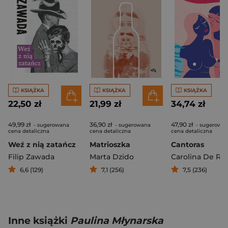
KSIĄŻKA
KSIĄŻKA
KSIĄŻKA
22,50 zł
21,99 zł
34,74 zł
49,99 zł
36,90 zł
47,90 zł
- sugerowana
- sugerowana
- sugerowa
cena detaliczna
cena detaliczna
cena detaliczna
Weź z nią zatańcz
Matrioszka
Cantoras
Filip Zawada
Marta Dzido
6,6 (129)
7,1 (256)
7,5 (236)
Inne książki
Paulina Młynarska