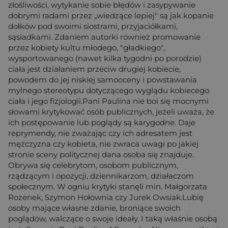
złośliwości, wytykanie sobie błędów i zasypywanie
dobrymi radami przez „wiedzące lepiej" są jak kopanie
dołków pod swoimi siostrami, przyjaciółkami,
sąsiadkami. Zdaniem autorki również promowanie
przez kobiety kultu młodego, "gładkiego",
wysportowanego (nawet kilka tygodni po porodzie)
ciała jest działaniem przeciw drugiej kobiecie,
powodem do jej niskiej samooceny i powstawania
mylnego stereotypu dotyczącego wyglądu kobiecego
ciała i jego fizjologii.Pani Paulina nie boi się mocnymi
słowami krytykować osób publicznych, jeżeli uważa, że
ich postępowanie lub poglądy są karygodne. Daje
reprymendy, nie zważając czy ich adresatem jest
mężczyzna czy kobieta, nie zwraca uwagi po jakiej
stronie sceny politycznej dana osoba się znajduje.
Obrywa się celebrytom, osobom publicznym,
rządzącym i opozycji, dziennikarzom, działaczom
społecznym. W ogniu krytyki stanęli min. Małgorzata
Rozenek, Szymon Hołownia czy Jurek Owsiak.Lubię
osoby mające własne zdanie, broniące swoich
poglądów, walczące o swoje ideały. I taką właśnie osobą