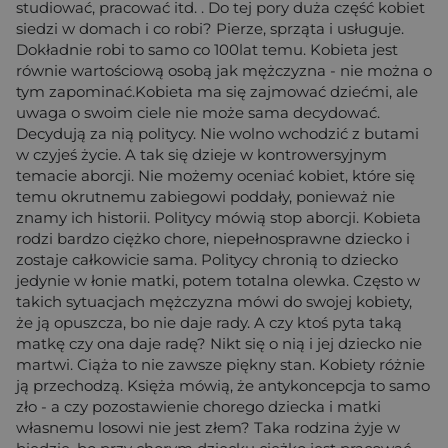
studiować, pracować itd. . Do tej pory duża część kobiet
siedzi w domach i co robi? Pierze, sprząta i usługuje.
Dokładnie robi to samo co 100lat temu. Kobieta jest
równie wartościową osobą jak mężczyzna - nie można o
tym zapominać.Kobieta ma się zajmować dziećmi, ale
uwaga o swoim ciele nie może sama decydować.
Decydują za nią politycy. Nie wolno wchodzić z butami
w czyjeś życie. A tak się dzieje w kontrowersyjnym
temacie aborcji. Nie możemy oceniać kobiet, które się
temu okrutnemu zabiegowi poddały, ponieważ nie
znamy ich historii. Politycy mówią stop aborcji. Kobieta
rodzi bardzo ciężko chore, niepełnosprawne dziecko i
zostaje całkowicie sama. Politycy chronią to dziecko
jedynie w łonie matki, potem totalna olewka. Często w
takich sytuacjach mężczyzna mówi do swojej kobiety,
że ją opuszcza, bo nie daje rady. A czy ktoś pyta taką
matkę czy ona daje radę? Nikt się o nią i jej dziecko nie
martwi. Ciąża to nie zawsze piękny stan. Kobiety różnie
ją przechodzą. Księża mówią, że antykoncepcja to samo
zło - a czy pozostawienie chorego dziecka i matki
własnemu losowi nie jest złem? Taka rodzina żyje w