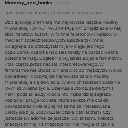
Mommy_and_books
31/05/2022
opinia recenzenta nie jest potwierdzona zakupem
Dzisiaj swoją premierę ma najnowsza książka Pauliny
Młynarskiej „OKRUTNA JAK POLKA". Znajdziecie w niej
zbiór tekstów autorki w formie felietonów i wpisów w
mediach społecznościowych. Książka tak mnie
wciągnęła, że przeczytałam ją w ciągu jednego
popołudnia. Autorka napisała teksty na bardzo ważne i
bolesne tematy. Dogłębnie wyjaśniła pojęcie feminizmu
- tak często przez nas źle interpretowanego. W
feminizmie nie chodzi o nienawiść do mężczyzn. A o co
dokładniej? Poczytajcie najnowsze dzieło Pauliny
Młynarskiej a się dowiecie. W swoich tekstach odsłania
również własne życie. Dziękuję autorce, że się tym z
nami podzieliła.Czy wiecie kto najbardziej zagraża
kobiecie? Druga kobieta, która zawsze ma coś do
powiedzenia i wie lepiej niż sama zainteresowana.
Cieszy się z jej upadku.Jak działa patriarchat? Czy
jesteście świadome, że jeszcze 100 lat temu kobieta
znaczyła mniej niż mężczyzna? Nie mogła oficjalnie