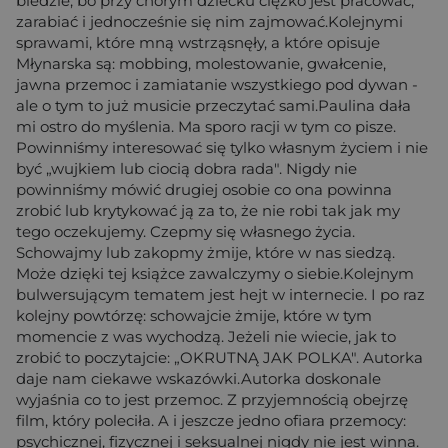
biedzie, bo przy chorym dziecku ciężko jest pracować,
zarabiać i jednocześnie się nim zajmować.Kolejnymi
sprawami, które mną wstrząsnęły, a które opisuje
Młynarska są: mobbing, molestowanie, gwałcenie,
jawna przemoc i zamiatanie wszystkiego pod dywan -
ale o tym to już musicie przeczytać sami.Paulina dała
mi ostro do myślenia. Ma sporo racji w tym co pisze.
Powinniśmy interesować się tylko własnym życiem i nie
być „wujkiem lub ciocią dobra rada". Nigdy nie
powinniśmy mówić drugiej osobie co ona powinna
zrobić lub krytykować ją za to, że nie robi tak jak my
tego oczekujemy. Czepmy się własnego życia.
Schowajmy lub zakopmy żmije, które w nas siedzą.
Może dzięki tej książce zawalczymy o siebie.Kolejnym
bulwersującym tematem jest hejt w internecie. I po raz
kolejny powtórzę: schowajcie żmije, które w tym
momencie z was wychodzą. Jeżeli nie wiecie, jak to
zrobić to poczytajcie: „OKRUTNĄ JAK POLKA". Autorka
daje nam ciekawe wskazówki.Autorka doskonale
wyjaśnia co to jest przemoc. Z przyjemnością obejrzę
film, który poleciła. A i jeszcze jedno ofiara przemocy:
psychicznej, fizycznej i seksualnej nigdy nie jest winna.