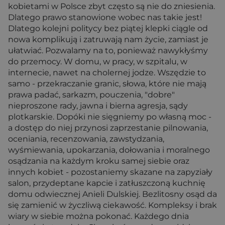
kobietami w Polsce zbyt często są nie do zniesienia.
Dlatego prawo stanowione wobec nas takie jest!
Dlatego kolejni politycy bez piątej klepki ciągle od
nowa komplikują i zatruwają nam życie, zamiast je
ułatwiać. Pozwalamy na to, ponieważ nawykłyśmy
do przemocy. W domu, w pracy, w szpitalu, w
internecie, nawet na cholernej jodze. Wszędzie to
samo - przekraczanie granic, słowa, które nie mają
prawa padać, sarkazm, pouczenia, "dobre"
nieproszone rady, jawna i bierna agresja, sądy
plotkarskie. Dopóki nie sięgniemy po własną moc -
a dostęp do niej przynosi zaprzestanie pilnowania,
oceniania, recenzowania, zawstydzania,
wyśmiewania, upokarzania, dołowania i moralnego
osądzania na każdym kroku samej siebie oraz
innych kobiet - pozostaniemy skazane na zapyziały
salon, przydeptane kapcie i zatłuszczoną kuchnię
domu odwiecznej Anieli Dulskiej. Bezlitosny osąd da
się zamienić w życzliwą ciekawość. Kompleksy i brak
wiary w siebie można pokonać. Każdego dnia