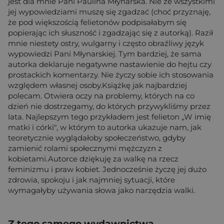
jest dla mnie Pani Paulina Młynarska. Nie ze wszystkimi
jej wypowiedziami muszę się zgadzać (choć przyznaję,
że pod większością felietonów podpisałabym się
popierając ich słuszność i zgadzając się z autorką). Raził
mnie niestety ostry, wulgarny i często obraźliwy język
wypowiedzi Pani Młynarskiej. Tym bardziej, że sama
autorka deklaruje negatywne nastawienie do hejtu czy
prostackich komentarzy. Nie życzy sobie ich stosowania
względem własnej osoby.Książkę jak najbardziej
polecam. Otwiera oczy na problemy, których na co
dzień nie dostrzegamy, do których przywykliśmy przez
lata. Najlepszym tego przykładem jest felieton „W imię
matki i córki", w którym to autorka ukazuje nam, jak
teoretycznie wyglądałoby społeczeństwo, gdyby
zamienić rolami społecznymi mężczyzn z
kobietami.Autorce dziękuję za walkę na rzecz
feminizmu i praw kobiet. Jednocześnie życzę jej dużo
zdrowia, spokoju i jak najmniej sytuacji, które
wymagałyby używania słowa jako narzędzia walki.
Z tego samego wydawnictwa