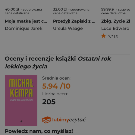
40,00 zł
32,00 zł
99,99 zł
- sugerowana
- sugerowana
- sugerowa
cena detaliczna
cena detaliczna
cena detaliczna
Moja matka jest coraz młodsza
Przeżyj! Zapiski z Festung Breslau i polskiego Wrocławia 1945-1947. Relacja świadka. (Wydanie 2 Poprawione)
Dominique Jarek
Ursula Waage
Luce Edward
7,7 (3)
Oceny i recenzje książki
Ostatni rok
lekkiego życia
Średnia ocen:
5.94
/10
Liczba ocen:
205
Powiedz nam, co myślisz!