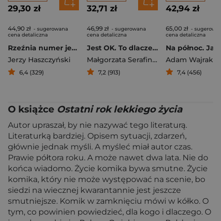
29,30 zł
32,71 zł
42,94 zł
44,90 zł
46,99 zł
65,00 zł
- sugerowana
- sugerowana
- sugerowa
cena detaliczna
cena detaliczna
cena detaliczna
Rzeźnia numer jeden i inne reportaże z Niemiec
Jest OK. To dlaczego nie chcę żyć?
Jerzy Haszczyński
Małgorzata Serafin
,
Marek Sekielski
Adam Wajrak
6,4 (329)
7,2 (913)
7,4 (456)
O książce
Ostatni rok lekkiego życia
Autor upraszał, by nie nazywać tego literaturą.
Literaturką bardziej. Opisem sytuacji, zdarzeń,
głównie jednak myśli. A myśleć miał autor czas.
Prawie półtora roku. A może nawet dwa lata. Nie do
końca wiadomo. Życie komika bywa smutne. Życie
komika, który nie może występować na scenie, bo
siedzi na wiecznej kwarantannie jest jeszcze
smutniejsze. Komik w zamknięciu mówi w kółko. O
tym, co powinien powiedzieć, dla kogo i dlaczego. O