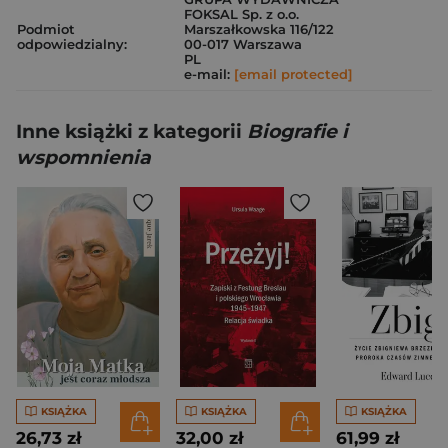
FOKSAL Sp. z o.o.
Podmiot
Marszałkowska 116/122
odpowiedzialny:
00-017 Warszawa
PL
e-mail:
[email protected]
Inne książki z kategorii
Biografie i
wspomnienia
KSIĄŻKA
KSIĄŻKA
KSIĄŻKA
26,73 zł
32,00 zł
61,99 zł