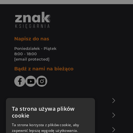
Napisz do nas
Poniedziałek - Piątek
8:00 - 18:00
[email protected]
Bądź z nami na bieżąco
O Księgarni Znak
Ta strona używa plików
cookie
Zakupy u nas
Ta strona korzysta z plików cookie, aby
Nasza oferta
zapewnić lepszą wygodę użytkowania.