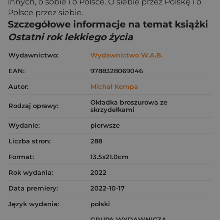
innych, o sobie i o Polsce. O siebie przez Polskę i o
Polsce przez siebie.
Szczegółowe informacje na temat książki
Ostatni rok lekkiego życia
Wydawnictwo:
Wydawnictwo W.A.B.
EAN:
9788328069046
Autor:
Michał Kempa
Okładka broszurowa ze
Rodzaj oprawy:
skrzydełkami
Wydanie:
pierwsze
Liczba stron:
288
Format:
13.5x21.0cm
Rok wydania:
2022
Data premiery:
2022-10-17
Język wydania:
polski
GRUPA WYDAWNICZA