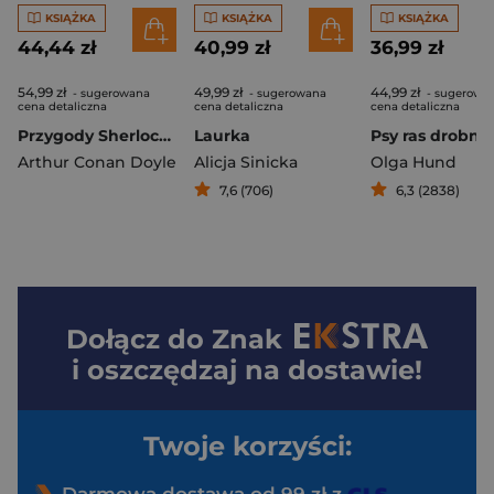
KSIĄŻKA
KSIĄŻKA
KSIĄŻKA
44,44 zł
40,99 zł
36,99 zł
54,99 zł
49,99 zł
44,99 zł
- sugerowana
- sugerowana
- sugerowa
cena detaliczna
cena detaliczna
cena detaliczna
Przygody Sherlocka Holmesa wyd. 2026
Laurka
Psy ras drobny
Arthur Conan Doyle
Alicja Sinicka
Olga Hund
7,6 (706)
6,3 (2838)
Dołącz do
Znak
i oszczędzaj na dostawie!
Twoje korzyści: