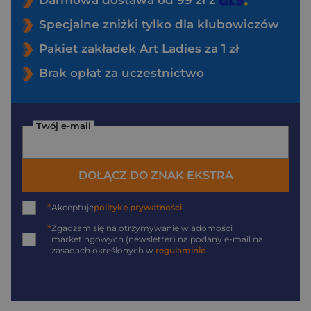
Darmowa dostawa od 99 zł z
Specjalne zniżki tylko dla klubowiczów
Pakiet zakładek Art Ladies za 1 zł
Brak opłat za uczestnictwo
Twój e-mail
DOŁĄCZ DO ZNAK EKSTRA
*
Akceptuję
politykę prywatności
*
Zgadzam się na otrzymywanie wiadomości
marketingowych (newsletter) na podany
e-mail
na
zasadach określonych w
regulaminie
.