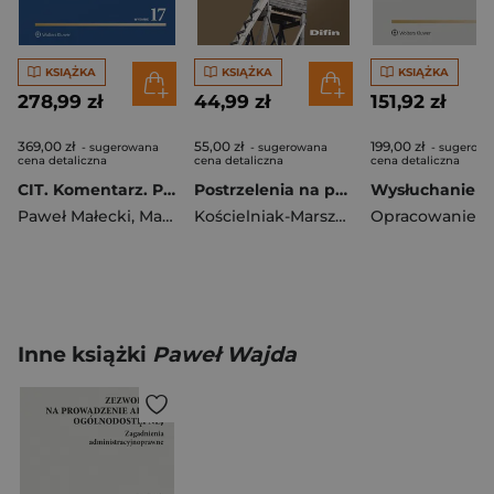
KSIĄŻKA
KSIĄŻKA
KSIĄŻKA
278,99 zł
44,99 zł
151,92 zł
369,00 zł
55,00 zł
199,00 zł
- sugerowana
- sugerowana
- sugerow
cena detaliczna
cena detaliczna
cena detaliczna
CIT. Komentarz. Podatki i rachunkowość wyd. 2026
Postrzelenia na polowaniach. Teoria, praktyka i orzecznictwo
Paweł Małecki
,
Małgorzata Mazurkiewicz
Kościelniak-Marszał Miłosz
Inne książki
Paweł Wajda