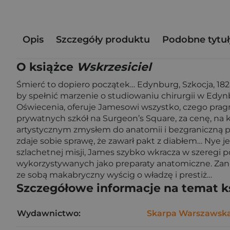
Opis
Szczegóły produktu
Podobne tytuł
O książce
Wskrzesiciel
Śmierć to dopiero początek… Edynburg, Szkocja, 182
by spełnić marzenie o studiowaniu chirurgii w Ed
Oświecenia, oferuje Jamesowi wszystko, czego pragni
prywatnych szkół na Surgeon’s Square, za cenę, na
artystycznym zmysłem do anatomii i bezgraniczną 
zdaje sobie sprawę, że zawarł pakt z diabłem… Nye j
szlachetnej misji, James szybko wkracza w szeregi
wykorzystywanych jako preparaty anatomiczne. Zanim s
ze sobą makabryczny wyścig o władzę i prestiż…
Szczegółowe informacje na temat k
Wydawnictwo:
Skarpa Warszawsk