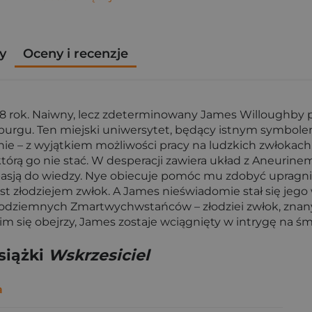
y
Oceny i recenzje
8 rok. Naiwny, lecz zdeterminowany James Willoughby p
ynburgu. Ten miejski uniwersytet, będący istnym sym
e – z wyjątkiem możliwości pracy na ludzkich zwłokach. A
 którą go nie stać. W desperacji zawiera układ z Aneur
pasją do wiedzy. Nye obiecuje pomóc mu zdobyć upragni
est złodziejem zwłok. A James nieświadomie stał się jego
 podziemnych Zmartwychwstańców – złodziei zwłok, znany
ię obejrzy, James zostaje wciągnięty w intrygę na śmierć
siążki
Wskrzesiciel
a