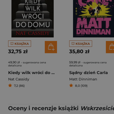
KSIĄŻKA
KSIĄŻKA
32,75 zł
35,80 zł
49,90 zł
59,99 zł
- sugerowana cena
- sugerowana cena
detaliczna
detaliczna
Kiedy wilk wróci do domu
Sądny dzień Carla
Nat Cassidy
Matt Dinniman
7,2 (86)
8,0 (109)
Oceny i recenzje książki
Wskrzesici