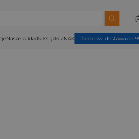
cje
Nasze zakładki
Książki ZNAK
Darmowa dostawa od 99