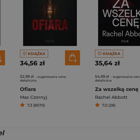
KSIĄŻKA
KSIĄŻKA
34,56 zł
35,64 zł
52,99 zł
54,99 zł
- sugerowana cena
- sugerowana cen
detaliczna
detaliczna
Ofiara
Za wszelką cenę
Max Czornyj
Rachel Abbott
7,3 (8570)
7,0 (28)
el