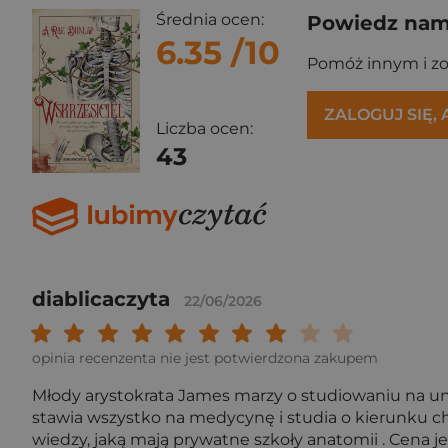
Średnia ocen:
Powiedz nam,
6.35
/10
Pomóż innym i z
ZALOGUJ SIĘ,
Liczba ocen:
43
diablicaczyta
22/06/2026
Twoja ocena: Beznadziejna 1/10"
Twoja ocena: Bardzo słaba 2/10"
Twoja ocena: Słaba 3/10"
Twoja ocena: Może być 4/10"
Twoja ocena: Przeciętna 5/10"
Twoja ocena: Dobra 6/10"
Twoja ocena: Bardzo dobra 7
Twoja ocena: Rewelacyj
Twoja ocena: Wybit
Twoja ocena: Ar
opinia recenzenta nie jest potwierdzona zakupem
Młody arystokrata James marzy o studiowaniu na un
stawia wszystko na medycynę i studia o kierunku chi
wiedzy, jaką mają prywatne szkoły anatomii . Cena j