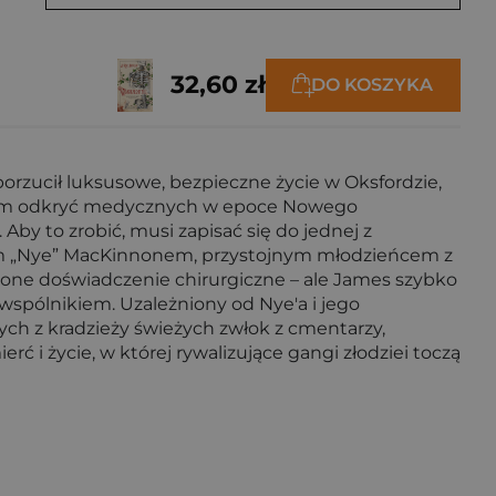
32,60 zł
DO KOSZYKA
orzucił luksusowe, bezpieczne życie w Oksfordzie,
bolem odkryć medycznych w epoce Nowego
by to zrobić, musi zapisać się do jednej z
inem „Nye” MacKinnonem, przystojnym młodzieńcem z
one doświadczenie chirurgiczne – ale James szybko
 wspólnikiem. Uzależniony od Nye'a i jego
ch z kradzieży świeżych zwłok z cmentarzy,
 i życie, w której rywalizujące gangi złodziei toczą