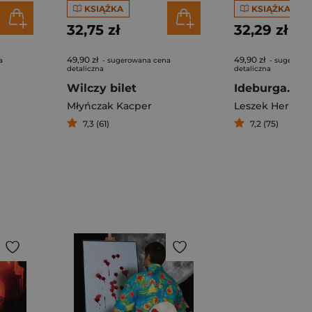
KSIĄŻKA
KSIĄŻKA
32,75 zł
32,29 zł
49,90 zł
49,90 zł
a
- sugerowana cena
- sugerowa
detaliczna
detaliczna
Wilczy bilet
Młyńczak Kacper
Leszek Herman
7,3 (61)
7,2 (75)