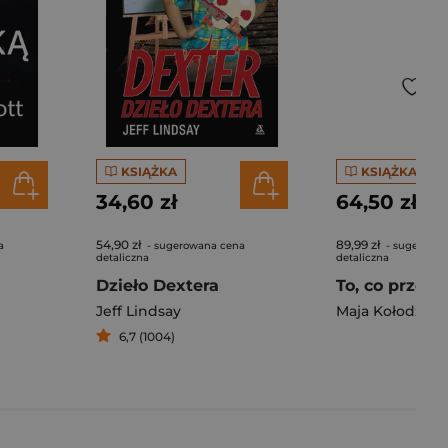
KSIĄŻKA
KSIĄŻKA
34,60 zł
64,50 zł
54,90 zł
89,99 zł
a
- sugerowana cena
- sugerowa
detaliczna
detaliczna
Dzieło Dextera
Jeff Lindsay
Maja Kołodziej
6,7 (1004)